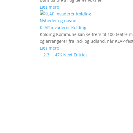
børn på 0-9 år og deres voksne
Læs mere
Nyheder og navne
KLAP invaderer Kolding
Kolding Kommune kan se frem til 100 teatre me
og arrangører fra ind- og udland, når KLAP-festi
Læs mere
1
2
3
…
476
Next Entries