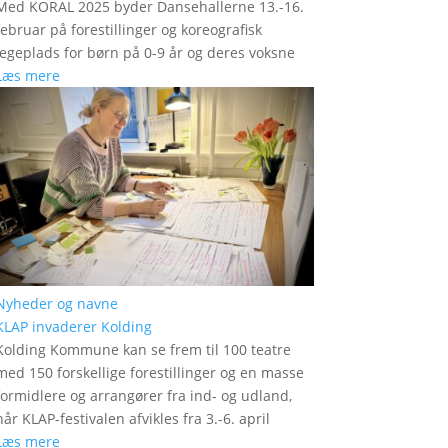
Med KORAL 2025 byder Dansehallerne 13.-16.
februar på forestillinger og koreografisk
legeplads for børn på 0-9 år og deres voksne
Læs mere
Nyheder og navne
KLAP invaderer Kolding
Kolding Kommune kan se frem til 100 teatre
med 150 forskellige forestillinger og en masse
formidlere og arrangører fra ind- og udland,
når KLAP-festivalen afvikles fra 3.-6. april
Læs mere