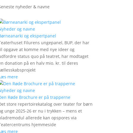
Seneste nyheder & navne
Nyheder og navne
Børneanarki og ekspertpanel
Teaterhuset Filurens ungepanel, BUP, der har
til opgave at komme med nye ideer og
udfordre status quo på teatret, har modtaget
en donation på en halv mio. kr. til deres
fællesskabsprojekt
Læs mere
Nyheder og navne
Den Røde Brochure er på trapperne
Det store repertoirekatalog over teater for børn
og unge 2025-26 er nu i trykken – mens et
bladremodul allerede kan opspores via
Teatercentrums hjemmeside
Læs mere