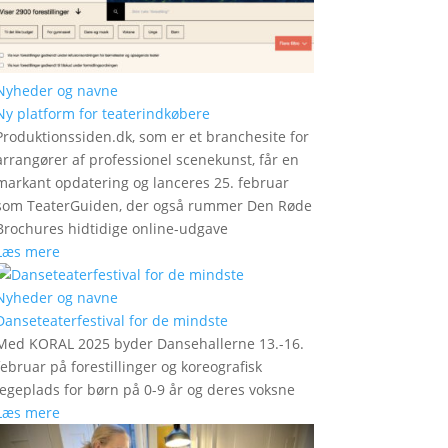
Nyheder og navne
Ny platform for teaterindkøbere
Produktionssiden.dk, som er et branchesite for
arrangører af professionel scenekunst, får en
markant opdatering og lanceres 25. februar
som TeaterGuiden, der også rummer Den Røde
Brochures hidtidige online-udgave
Læs mere
Nyheder og navne
Danseteaterfestival for de mindste
Med KORAL 2025 byder Dansehallerne 13.-16.
februar på forestillinger og koreografisk
legeplads for børn på 0-9 år og deres voksne
Læs mere