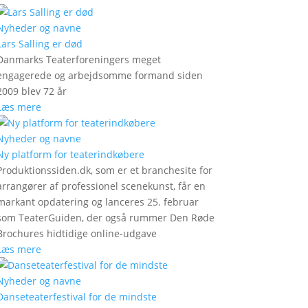
Nyheder og navne
Lars Salling er død
Danmarks Teaterforeningers meget
engagerede og arbejdsomme formand siden
2009 blev 72 år
Læs mere
Nyheder og navne
Ny platform for teaterindkøbere
Produktionssiden.dk, som er et branchesite for
arrangører af professionel scenekunst, får en
markant opdatering og lanceres 25. februar
som TeaterGuiden, der også rummer Den Røde
Brochures hidtidige online-udgave
Læs mere
Nyheder og navne
Danseteaterfestival for de mindste