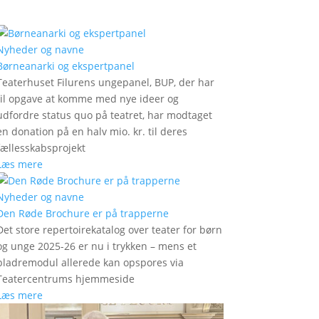
Nyheder og navne
Børneanarki og ekspertpanel
Teaterhuset Filurens ungepanel, BUP, der har
til opgave at komme med nye ideer og
udfordre status quo på teatret, har modtaget
en donation på en halv mio. kr. til deres
fællesskabsprojekt
Læs mere
Nyheder og navne
Den Røde Brochure er på trapperne
Det store repertoirekatalog over teater for børn
og unge 2025-26 er nu i trykken – mens et
bladremodul allerede kan opspores via
Teatercentrums hjemmeside
Læs mere