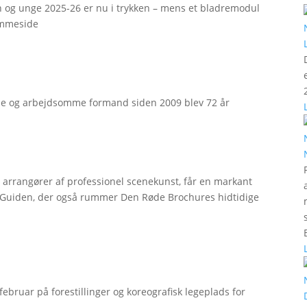
rn og unge 2025-26 er nu i trykken – mens et bladremodul
emmeside
e og arbejdsomme formand siden 2009 blev 72 år
r arrangører af professionel scenekunst, får en markant
erGuiden, der også rummer Den Røde Brochures hidtidige
bruar på forestillinger og koreografisk legeplads for