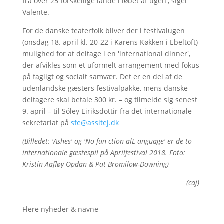
fra over 25 forskellige lande i løbet af ugen', siger
Valente.
For de danske teaterfolk bliver der i festivalugen
(onsdag 18. april kl. 20-22 i Karens Køkken i Ebeltoft)
mulighed for at deltage i en 'international dinner',
der afvikles som et uformelt arrangement med fokus
på fagligt og socialt samvær. Det er en del af de
udenlandske gæsters festivalpakke, mens danske
deltagere skal betale 300 kr. – og tilmelde sig senest
9. april – til Sóley Eiriksdottir fra det internationale
sekretariat på
sfe@assitej.dk
(Billedet: 'Ashes' og 'No fun ction alL anguage' er de to
internationale gæstespil på Aprilfestival 2018. Foto:
Kristin Aafløy Opdan & Pat Bromilow-Downing)
(caj)
Flere nyheder & navne