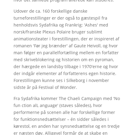
Udover de ca. 160 forskellige danske
turneforestillinger er der også to gæstespil fra
henholdsvis Sydafrika og Frankrig: 'Ashes' med
norsk/franske Plexus Polaire bruger sublimt
animationsteater i forestillingen, der er inspireret af
romanen 'Før jeg brænder' af Gaute Heivoll, og hvor
man følger en parallelfortælling mellem en forfatter
med skriveblokering og historien om en pyroman,
der hærgede en landsby tilbage i 1970'erne og hvor
der indgår elementer af forfatterens egen historie.
Forestillingen kunne ses i Silkeborg i november
sidste år på Festival of Wonder.
Fra Sydafrika kommer The Chaeli Campaign med 'No
fun ction alL anguage' (staves således), hvor
performerne på scenen alle har forskellige former
for funktionsnedsættelser – én sidder således i
kørestol, en anden har synsnedsættelse og en tredje
er næsten døv. Alligevel formår de at skabe en