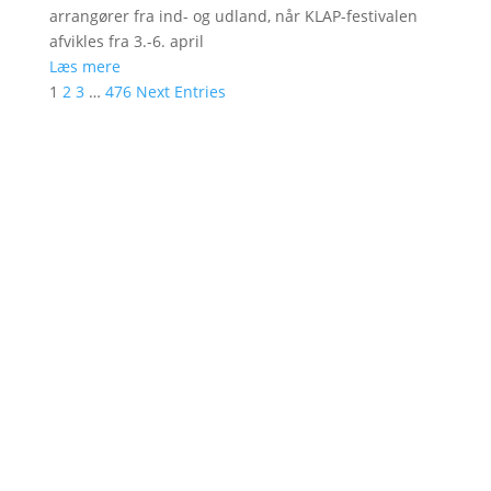
arrangører fra ind- og udland, når KLAP-festivalen
afvikles fra 3.-6. april
Læs mere
1
2
3
…
476
Next Entries