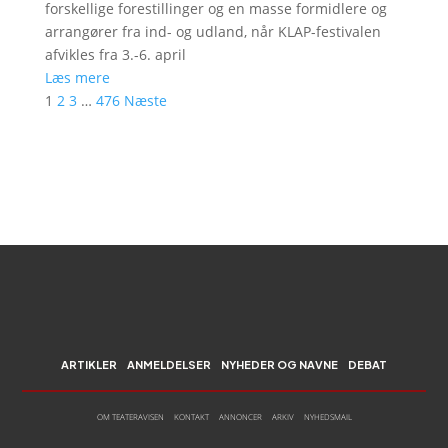
forskellige forestillinger og en masse formidlere og
arrangører fra ind- og udland, når KLAP-festivalen
afvikles fra 3.-6. april
Læs mere
1
2
3
…
476
Næste
ARTIKLER
ANMELDELSER
NYHEDER OG NAVNE
DEBAT
OM TEATERAVISEN
KONTAKT
ANNONCER
ARKIV
NYHEDSMAIL