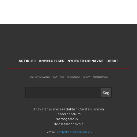
ARTIKLER
ANMELDELSER
NYHEDER OG NAVNE
DEBAT
OM TEATERAVISEN
KONTAKT
ANNONCER
ARKIV
NYHEDSMAIL
Ansvarshavende redaktør: Carsten Jensen
Teatercentrum
Nørregade 26,1
1165 København K
E-mail:
red@teateravisen.dk