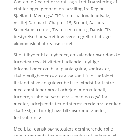
Cantabile 2 været drivkraft og sikret finansiering af
etableringen gennem en bevilling fra Region
Sjælland. Men også TIO’s internationale udvalg,
Assitej Danmark, Chapter 15, Scenet, Aarhus
Scenekunstcenter, Teatercentrum og Dansk ITI’s
bestyrelse har været involveret og/eller bidraget
økonomisk til at realisere det.
Sitet tilbyder bl.a. nyheder, en kalender over danske
turneteatres aktiviteter i udlandet, nyttige
informationer om bl.a. planlægning, kontrakter,
støttemuligheder osv. osv. og kan i fuldt udfoldet
tilstand blive en guldgrube ikke mindst for teatre
med ambitioner om at arbejde internationalt,
turnere, skabe netværk osv. – men da også for
medier, udrejsende teaterinteresserede mv., der kan
skaffe sig et hurtigt overblik over muligheder,
festivaler m.v.
Med bl.a. dansk børneteaters dominerende rolle
som turnerende teaterambassadører i udlandet vil