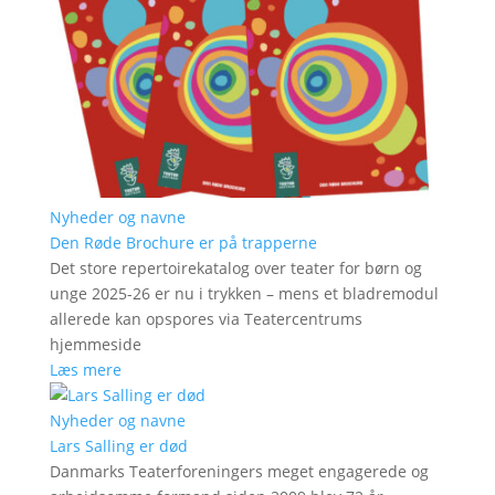
Nyheder og navne
Den Røde Brochure er på trapperne
Det store repertoirekatalog over teater for børn og
unge 2025-26 er nu i trykken – mens et bladremodul
allerede kan opspores via Teatercentrums
hjemmeside
Læs mere
Nyheder og navne
Lars Salling er død
Danmarks Teaterforeningers meget engagerede og