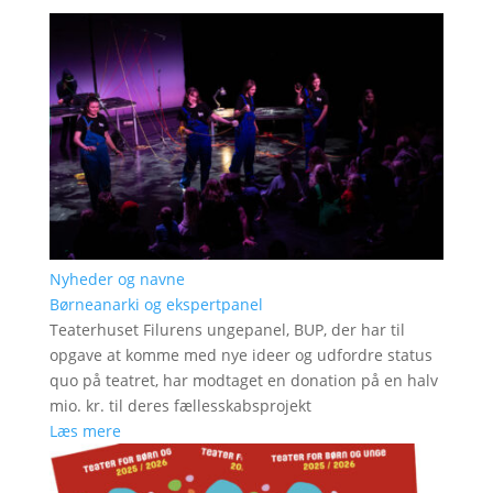
Nyheder og navne
Børneanarki og ekspertpanel
Teaterhuset Filurens ungepanel, BUP, der har til
opgave at komme med nye ideer og udfordre status
quo på teatret, har modtaget en donation på en halv
mio. kr. til deres fællesskabsprojekt
Læs mere