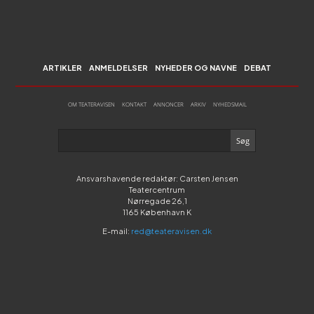
ARTIKLER
ANMELDELSER
NYHEDER OG NAVNE
DEBAT
OM TEATERAVISEN
KONTAKT
ANNONCER
ARKIV
NYHEDSMAIL
Ansvarshavende redaktør: Carsten Jensen
Teatercentrum
Nørregade 26,1
1165 København K
E-mail:
red@teateravisen.dk