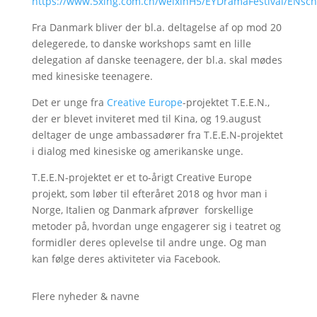
https://www.5xing.com.cn/weixinH5/EYDramaFestival/ENsch
Fra Danmark bliver der bl.a. deltagelse af op mod 20
delegerede, to danske workshops samt en lille
delegation af danske teenagere, der bl.a. skal mødes
med kinesiske teenagere.
Det er unge fra
Creative Europe
-projektet T.E.E.N.,
der er blevet inviteret med til Kina, og 19.august
deltager de unge ambassadører fra T.E.E.N-projektet
i dialog med kinesiske og amerikanske unge.
T.E.E.N-projektet er et to-årigt Creative Europe
projekt, som løber til efteråret 2018 og hvor man i
Norge, Italien og Danmark afprøver forskellige
metoder på, hvordan unge engagerer sig i teatret og
formidler deres oplevelse til andre unge. Og man
kan følge deres aktiviteter via Facebook.
Flere nyheder & navne