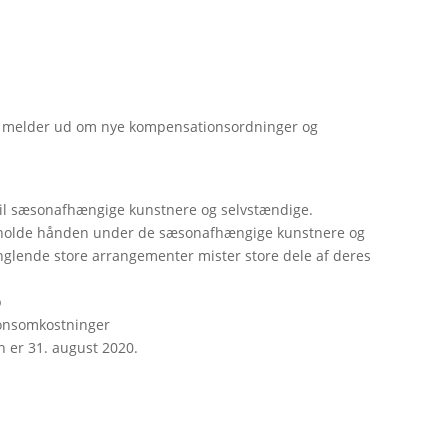
en melder ud om nye kompensationsordninger og
til sæsonafhængige kunstnere og selvstændige.
 at holde hånden under de sæsonafhængige kunstnere og
glende store arrangementer mister store dele af deres
b
ionsomkostninger
en er 31. august 2020.