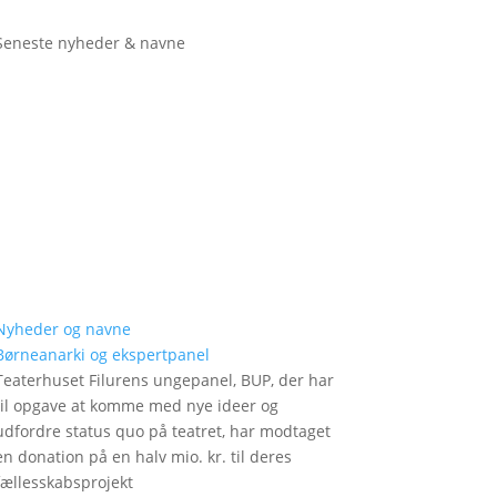
Seneste nyheder & navne
Nyheder og navne
Børneanarki og ekspertpanel
Teaterhuset Filurens ungepanel, BUP, der har
til opgave at komme med nye ideer og
udfordre status quo på teatret, har modtaget
en donation på en halv mio. kr. til deres
fællesskabsprojekt