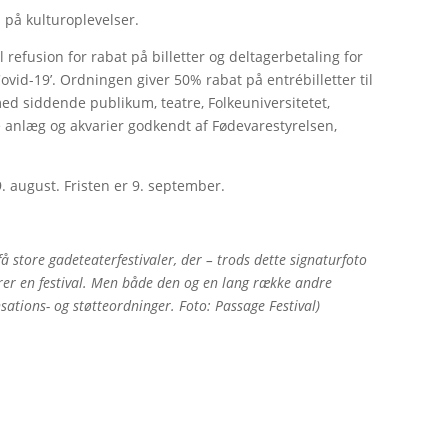
 på kulturoplevelser.
l refusion for rabat på billetter og deltagerbetaling for
Covid-19’. Ordningen giver 50% rabat på entrébilletter til
med siddende publikum, teatre, Folkeuniversitetet,
e anlæg og akvarier godkendt af Fødevarestyrelsen,
. august. Fristen er 9. september.
få store gadeteaterfestivaler, der – trods dette signaturfoto
rer en festival. Men både den og en lang række andre
tions- og støtteordninger. Foto: Passage Festival)