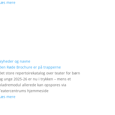
Læs mere
Nyheder og navne
Den Røde Brochure er på trapperne
Det store repertoirekatalog over teater for børn
og unge 2025-26 er nu i trykken – mens et
bladremodul allerede kan opspores via
Teatercentrums hjemmeside
Læs mere