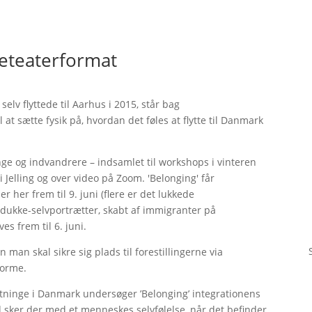
keteaterformat
lv flyttede til Aarhus i 2015, står bag
l at sætte fysik på, hvordan det føles at flytte til Danmark
inge og indvandrere – indsamlet til workshops i vinteren
i Jelling og over video på Zoom. 'Belonging' får
r her frem til 9. juni (flere er det lukkede
8 dukke-selvportrætter, skabt af immigranter på
s frem til 6. juni.
n man skal sikre sig plads til forestillingerne via
forme.
gtninge i Danmark undersøger ’Belonging’ integrationens
 sker der med et menneskes selvfølelse, når det befinder