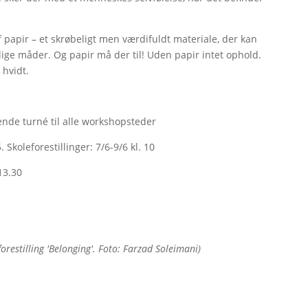
f papir – et skrøbeligt men værdifuldt materiale, der kan
elige måder. Og papir må der til! Uden papir intet ophold.
 hvidt.
gende turné til alle workshopsteder
. Skoleforestillinger: 7/6-9/6 kl. 10
 13.30
restilling 'Belonging'. Foto: Farzad Soleimani)