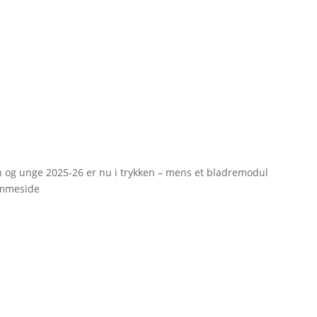
rn og unge 2025-26 er nu i trykken – mens et bladremodul
emmeside