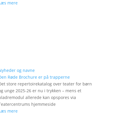
Læs mere
Nyheder og navne
Den Røde Brochure er på trapperne
Det store repertoirekatalog over teater for børn
og unge 2025-26 er nu i trykken – mens et
bladremodul allerede kan opspores via
Teatercentrums hjemmeside
Læs mere