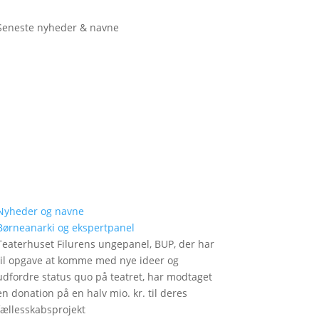
Seneste nyheder & navne
Nyheder og navne
Børneanarki og ekspertpanel
Teaterhuset Filurens ungepanel, BUP, der har
til opgave at komme med nye ideer og
udfordre status quo på teatret, har modtaget
en donation på en halv mio. kr. til deres
fællesskabsprojekt