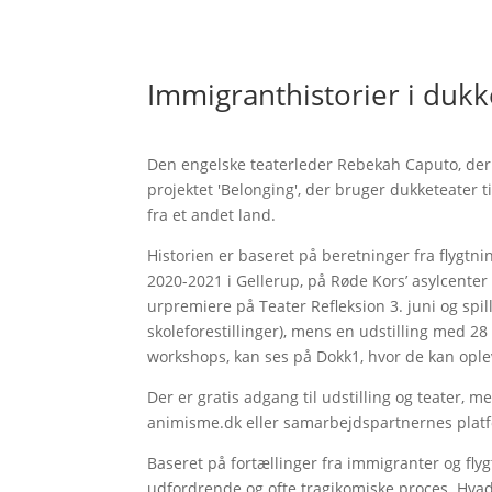
Immigranthistorier i duk
Den engelske teaterleder Rebekah Caputo, der se
projektet 'Belonging', der bruger dukketeater ti
fra et andet land.
Historien er baseret på beretninger fra flygtn
2020-2021 i Gellerup, på Røde Kors’ asylcenter 
urpremiere på Teater Refleksion 3. juni og spille
skoleforestillinger), mens en udstilling med 2
workshops, kan ses på Dokk1, hvor de kan opleve
Der er gratis adgang til udstilling og teater, me
animisme.dk eller samarbejdspartnernes plat
Baseret på fortællinger fra immigranter og fly
udfordrende og ofte tragikomiske proces. Hvad