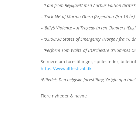
– ’I am from Reykjavik’ med Aarhus Edition (britisk 
– ’Fuck Me’ af Marina Otero (Argentina /fra 16 år)
– ’Billy’s Violence – A Tragedy in ten Chapters (En
– ’03:08:38 States of Emergency’ (Norge / fra 16 år
– ’Perform Tom Waits’ af L’Orchestre d’Hommes-Or
Se mere om forestillinger, spillesteder, billet
https://www.iltfestival.dk
(Billedet: Den belgiske forestilling ’Origin of a tal
Flere nyheder & navne