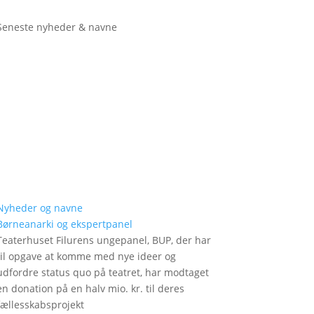
Seneste nyheder & navne
Nyheder og navne
Børneanarki og ekspertpanel
Teaterhuset Filurens ungepanel, BUP, der har
til opgave at komme med nye ideer og
udfordre status quo på teatret, har modtaget
en donation på en halv mio. kr. til deres
fællesskabsprojekt