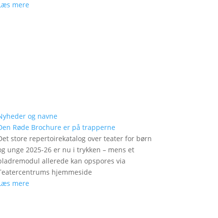
Læs mere
Nyheder og navne
Den Røde Brochure er på trapperne
Det store repertoirekatalog over teater for børn
og unge 2025-26 er nu i trykken – mens et
bladremodul allerede kan opspores via
Teatercentrums hjemmeside
Læs mere