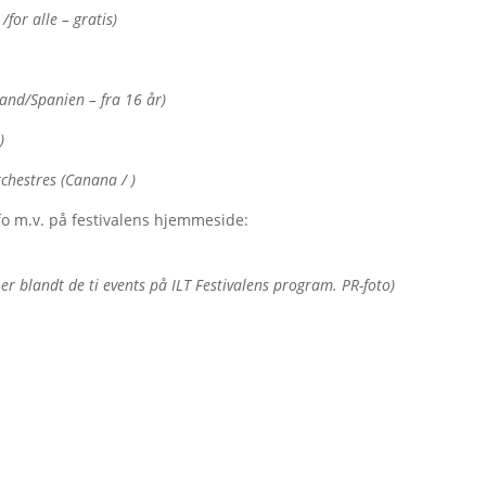
/for alle – gratis)
gland/Spanien – fra 16 år)
)
chestres (Canana / )
info m.v. på festivalens hjemmeside:
e’ er blandt de ti events på ILT Festivalens program. PR-foto)