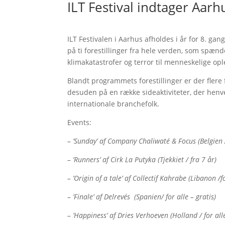
ILT Festival indtager Aarhu
ILT Festivalen i Aarhus afholdes i år for 8. gan
på ti forestillinger fra hele verden, som spæn
klimakatastrofer og terror til menneskelige opl
Blandt programmets forestillinger er der flere 
desuden på en række sideaktiviteter, der henve
internationale branchefolk.
Events:
– ’Sunday’ af Company Chaliwaté & Focus (Belgien 
– ’Runners’ af Cirk La Putyka (Tjekkiet / fra 7 år)
– ’Origin of a tale’ af Collectif Kahrabe (Libanon /
– ’Finale’ af Delrevés (Spanien/ for alle – gratis)
– ’Happiness’ af Dries Verhoeven (Holland / for alle