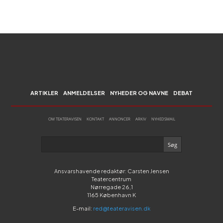
ARTIKLER
ANMELDELSER
NYHEDER OG NAVNE
DEBAT
OM TEATERAVISEN
KONTAKT
ANNONCER
ARKIV
NYHEDSMAIL
Ansvarshavende redaktør: Carsten Jensen
Teatercentrum
Nørregade 26,1
1165 København K
E-mail:
red@teateravisen.dk