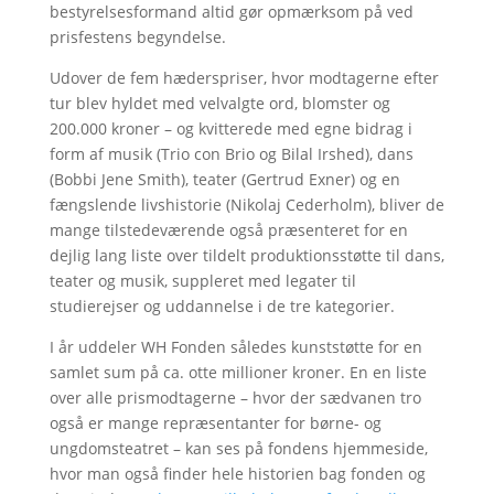
bestyrelsesformand altid gør opmærksom på ved
prisfestens begyndelse.
Udover de fem hæderspriser, hvor modtagerne efter
tur blev hyldet med velvalgte ord, blomster og
200.000 kroner – og kvitterede med egne bidrag i
form af musik (Trio con Brio og Bilal Irshed), dans
(Bobbi Jene Smith), teater (Gertrud Exner) og en
fængslende livshistorie (Nikolaj Cederholm), bliver de
mange tilstedeværende også præsenteret for en
dejlig lang liste over tildelt produktionsstøtte til dans,
teater og musik, suppleret med legater til
studierejser og uddannelse i de tre kategorier.
I år uddeler WH Fonden således kunststøtte for en
samlet sum på ca. otte millioner kroner. En en liste
over alle prismodtagerne – hvor der sædvanen tro
også er mange repræsentanter for børne- og
ungdomsteatret – kan ses på fondens hjemmeside,
hvor man også finder hele historien bag fonden og