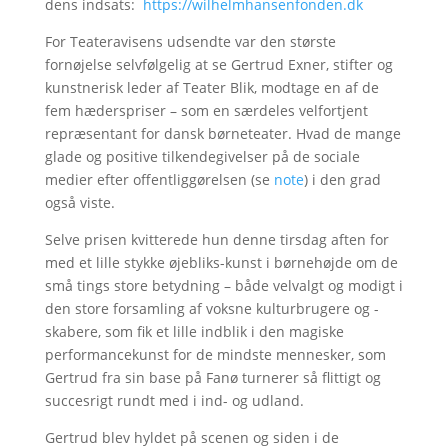
dens indsats:
https://wilhelmhansenfonden.dk
For Teateravisens udsendte var den største
fornøjelse selvfølgelig at se Gertrud Exner, stifter og
kunstnerisk leder af Teater Blik, modtage en af de
fem hæderspriser – som en særdeles velfortjent
repræsentant for dansk børneteater. Hvad de mange
glade og positive tilkendegivelser på de sociale
medier efter offentliggørelsen (se
note
) i den grad
også viste.
Selve prisen kvitterede hun denne tirsdag aften for
med et lille stykke øjebliks-kunst i børnehøjde om de
små tings store betydning – både velvalgt og modigt i
den store forsamling af voksne kulturbrugere og -
skabere, som fik et lille indblik i den magiske
performancekunst for de mindste mennesker, som
Gertrud fra sin base på Fanø turnerer så flittigt og
succesrigt rundt med i ind- og udland.
Gertrud blev hyldet på scenen og siden i de