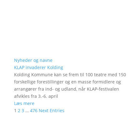
Nyheder og navne
KLAP invaderer Kolding
Kolding Kommune kan se frem til 100 teatre med 150
forskellige forestillinger og en masse formidlere og
arrangører fra ind- og udland, når KLAP-festivalen
afvikles fra 3.-6. april
Læs mere
1
2
3
…
476
Next Entries