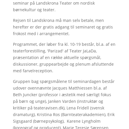
seminar på Landskrona Teater om nordisk
børnekultur og teater.
Rejsen til Landskrona må man selv betale, men
herefter er der gratis adgang til seminaret og gratis
frokost med i arrangementet.
Programmet, der løber fra kl. 10-19 består, bl.a. af en
teaterforestilling, 'Parizad' af Teater JaLaDa,
præsentation af en række aktuelle spørgsmål,
diskussioner, gruppearbejde og plenum afsluttende
med farvelreception.
Gruppen bag spørgsmålene til seminardagen består
udover ovennævnte Jacques Matthiessen bl.a. af
Beth Juncker (professor i æstetik med særligt fokus
på børn og unge), Janken Varden (instruktør og
kritiker på teateravisen.dk), Lena Fridell (svensk
dramaturg), Kristina Ros (Barnteaterakademien), Erik
Sigsgaard (børnepsykolog), Karene Lyngholm
(koreograf og producent), Marie Teresie Sørensen