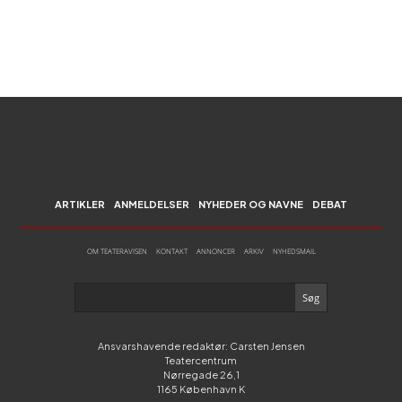
ARTIKLER
ANMELDELSER
NYHEDER OG NAVNE
DEBAT
OM TEATERAVISEN
KONTAKT
ANNONCER
ARKIV
NYHEDSMAIL
Ansvarshavende redaktør: Carsten Jensen
Teatercentrum
Nørregade 26,1
1165 København K