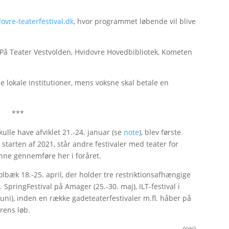
vre-teaterfestival.dk
, hvor programmet løbende vil blive
: På Teater Vestvolden, Hvidovre Hovedbibliotek, Kometen
de lokale institutioner, mens voksne skal betale en
***
kulle have afviklet 21.-24. januar (se
note
), blev første
i starten af 2021, står andre festivaler med teater for
unne gennemføre her i foråret.
Holbæk 18.-25. april, der holder tre restriktionsafhængige
. SpringFestival på Amager (25.-30. maj), ILT-festival i
juni), inden en række gadeteaterfestivaler m.fl. håber på
rens løb.
(caj)