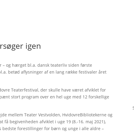
orsøger igen
 – og hærget bl.a. dansk teaterliv siden første
.a. betød aflysninger af en lang række festivaler året
ovre Teaterfestival, der skulle have været afviklet for
t pænt stort program over en hel uge med 12 forskellige
ejde mellem Teater Vestvolden, HvidovreBibliotekerne og
t få begivenheden afviklet i uge 19 (8.-16. maj 2021),
edste forestillinger for børn og unge i alle aldre –