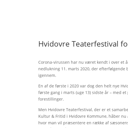
Hvidovre Teaterfestival f
Corona-virussen har nu været kendt i over et år
nedlukning 11. marts 2020, der efterfølgende bl
igennem.
En af de første i 2020 var dog den helt nye Hvid
første gang i marts (uge 13) sidste år – med e
forestillinger.
Men Hvidovre Teaterfestival, der er et samarb
Kultur & Fritid i Hvidovre Kommune, håber nu a
hvor man vil præsentere en række af sæsonens b