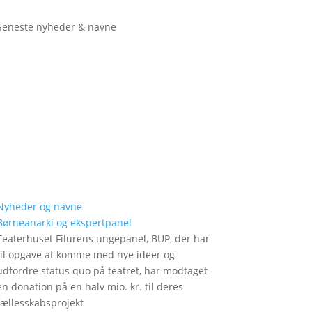
Seneste nyheder & navne
Nyheder og navne
Børneanarki og ekspertpanel
Teaterhuset Filurens ungepanel, BUP, der har
til opgave at komme med nye ideer og
udfordre status quo på teatret, har modtaget
en donation på en halv mio. kr. til deres
fællesskabsprojekt