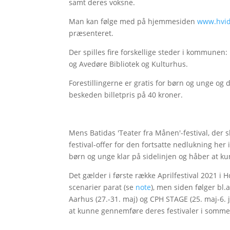
samt deres voksne.
Man kan følge med på hjemmesiden
www.hvido
præsenteret.
Der spilles fire forskellige steder i kommunen
og Avedøre Bibliotek og Kulturhus.
Forestillingerne er gratis for børn og unge og 
beskeden billetpris på 40 kroner.
Mens Batidas 'Teater fra Månen'-festival, der s
festival-offer for den fortsatte nedlukning her 
børn og unge klar på sidelinjen og håber at k
Det gælder i første række Aprilfestival 2021 i 
scenarier parat (se
note
), men siden følger bl.a
Aarhus (27.-31. maj) og CPH STAGE (25. maj-6. 
at kunne gennemføre deres festivaler i somme