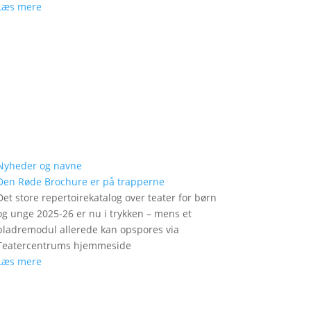
Læs mere
Nyheder og navne
Den Røde Brochure er på trapperne
Det store repertoirekatalog over teater for børn
og unge 2025-26 er nu i trykken – mens et
bladremodul allerede kan opspores via
Teatercentrums hjemmeside
Læs mere