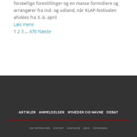
forskellige forestillinger og en masse formidlere og
arrangører fra ind- og udland, når KLAP-festivalen
afvikles fra 3.-6. april
Læs mere
1
2
3
…
476
Næste
ARTIKLER
ANMELDELSER
NYHEDER OG NAVNE
DEBAT
OM TEATERAVISEN
KONTAKT
ANNONCER
ARKIV
NYHEDSMAIL