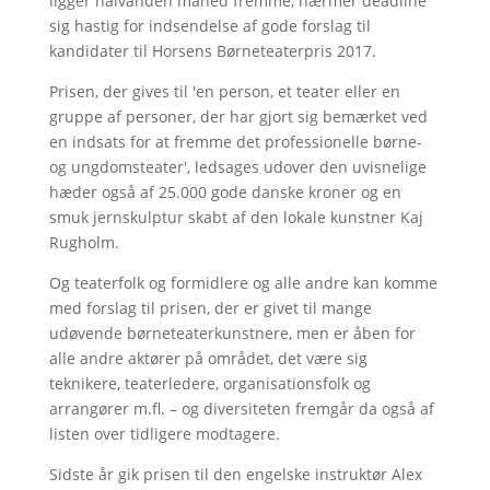
ligger halvanden måned fremme, nærmer deadline
sig hastig for indsendelse af gode forslag til
kandidater til Horsens Børneteaterpris 2017.
Prisen, der gives til 'en person, et teater eller en
gruppe af personer, der har gjort sig bemærket ved
en indsats for at fremme det professionelle børne-
og ungdomsteater', ledsages udover den uvisnelige
hæder også af 25.000 gode danske kroner og en
smuk jernskulptur skabt af den lokale kunstner Kaj
Rugholm.
Og teaterfolk og formidlere og alle andre kan komme
med forslag til prisen, der er givet til mange
udøvende børneteaterkunstnere, men er åben for
alle andre aktører på området, det være sig
teknikere, teaterledere, organisationsfolk og
arrangører m.fl. – og diversiteten fremgår da også af
listen over tidligere modtagere.
Sidste år gik prisen til den engelske instruktør Alex