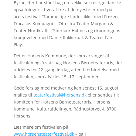
Byrne, der har stået bag en række succesrige danske
opsætninger – hvoraf tre af de nyeste er med på
årets festival: 'Tamme tigre findes ikke' med Frøken
Fracasos Kompagni – 'Otto' fra Teater Morgana &
Teater Nordkraft – 'Sherlock Holmes og dronningens
kronjuveler' med Dansk Rakkerpak & Teatret Fair
Play.
Det er Horsens Kommune, der som arrangør af
festivalen også står bag Horsens Børneteaterpris, der
uddeles for 22. gang lørdag aften i forbindelse med
festivalen, som afvikles 15.-17. september.
Gode forslag med motivering kan senest 15. august
mailes til
teaterfestival@horsens.dk
eller sendes til:
Komiteen for Horsens Børneteaterpris, Horsens
Kommune, Kulturafdelingen, Rådhustorvet 4, 8700
Horsens.
Læs mere om festivalen på
www.horsensteaterfestival.dk
– og i