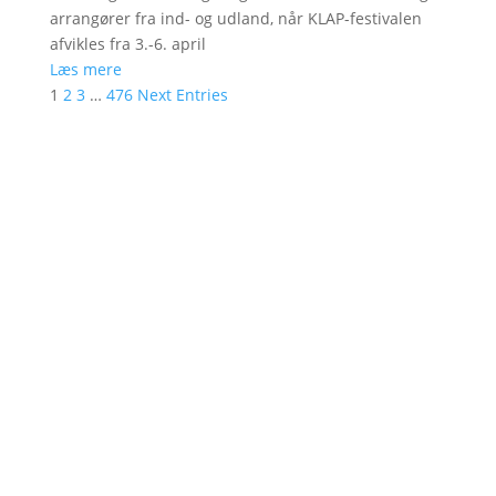
arrangører fra ind- og udland, når KLAP-festivalen
afvikles fra 3.-6. april
Læs mere
1
2
3
…
476
Next Entries