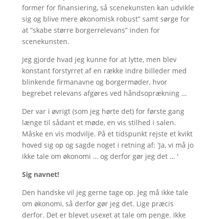
former for finansiering, så scenekunsten kan udvikle
sig og blive mere økonomisk robust” samt sørge for
at ”skabe større borgerrelevans” inden for
scenekunsten.
Jeg gjorde hvad jeg kunne for at lytte, men blev
konstant forstyrret af en række indre billeder med
blinkende firmanavne og borgermøder, hvor
begrebet relevans afgøres ved håndsoprækning …
Der var i øvrigt (som jeg hørte det) for første gang
længe til sådant et møde, en vis stilhed i salen.
Måske en vis modvilje. På et tidspunkt rejste et kvikt
hoved sig op og sagde noget i retning af: 'Ja, vi må jo
ikke tale om økonomi … og derfor gør jeg det … '
Sig navnet!
Den handske vil jeg gerne tage op. Jeg må ikke tale
om økonomi, så derfor gør jeg det. Lige præcis
derfor. Det er blevet usexet at tale om penge. Ikke