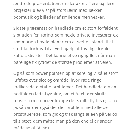
ændrede præsentationerne karakter. Flere og flere
projekter blev vist på storskærm med lækker
popmusik og billeder af smilende mennesker.
Sidste præsentation handlede om et stort forfaldent
slot uden for Torino, som nogle private investorer og
kommunen havde planer om at sætte i stand til et
stort kulturhus, bl.a. ved hjælp af frivillige lokale
kulturaktivister. Det kunne blive rigtig flot, når man
bare lige fik ryddet de største problemer af vejen.
Og så kom power pointen op at køre, og vi så et stort
luftfoto over slot og område, hvor røde ringe
indikerede omtalte problemer. Det handlede om en
nedfalden lade-bygning, om et å-løb der skulle
renses, om en hovedtrappe der skulle flyttes og – nå
ja, så var der også det der problem med alle de
prostituerede, som gik og trak langs alleen på vej op
til slottet, dem måtte man på den ene eller anden
måde se at få væk …