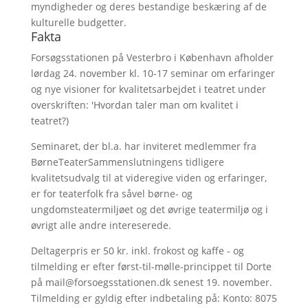
myndigheder og deres bestandige beskæring af de
kulturelle budgetter.
Fakta
Forsøgsstationen på Vesterbro i København afholder
lørdag 24. november kl. 10-17 seminar om erfaringer
og nye visioner for kvalitetsarbejdet i teatret under
overskriften: 'Hvordan taler man om kvalitet i
teatret?)
Seminaret, der bl.a. har inviteret medlemmer fra
BørneTeaterSammenslutningens tidligere
kvalitetsudvalg til at videregive viden og erfaringer,
er for teaterfolk fra såvel børne- og
ungdomsteatermiljøet og det øvrige teatermiljø og i
øvrigt alle andre intereserede.
Deltagerpris er 50 kr. inkl. frokost og kaffe - og
tilmelding er efter først-til-mølle-princippet til Dorte
på mail@forsoegsstationen.dk senest 19. november.
Tilmelding er gyldig efter indbetaling på: Konto: 8075