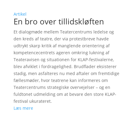
Artikel
En bro over tillidskløften
Et dialogmøde mellem Teatercentrums ledelse og
den kreds af teatre, der via protestbreve havde
udtrykt skarp kritik af manglende orientering af
kompetencecentrets ageren omkring lukning af
Teateravisen og situationen for KLAP-festivalerne,
blev afviklet i fordragelighed. Brudflader eksisterer
stadig, men asfalteres nu med aftaler om fremtidige
fællesmøder, hvor teatrene kan informeres om
Teatercentrums strategiske overvejelser – og en
fuldtonet udmelding om at bevare den store KLAP-
festival ukurateret.
Læs mere