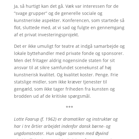
Ja, så hurtigt kan det gå. Væk var interessen for de
”svage grupper” og de generelle sociale og
kunstneriske aspekter. Konferencen, som startede så
flot, sluttede med, at vi sad og fulgte en gennemgang
af et privat investeringsprojekt.
Det er ikke umuligt for teatre at indgå samarbejde og
lokale byttehandler med private fonde og sponsorer.
Men det fritager aldrig nogensinde staten for sit
ansvar til at sikre samfundet scenekunst af høj
kunstnerisk kvalitet. Og kvalitet koster. Penge. Frie
statslige midler, som ikke kræver tjenester til
gengæld, som ikke tager friheden fra kunsten og
brodden ud af de kritiske spørgsmål.
***
Lotte Faarup (f. 1962) er dramatiker og instruktør og
har i tre årtier arbejdet indenfor dansk børne- og
ungdomsteater. Hun udgør sammen med Øyvind