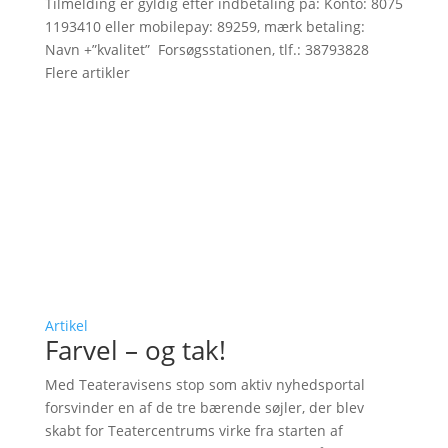
Tilmelding er gyldig efter indbetaling på: Konto: 8075
1193410 eller mobilepay: 89259, mærk betaling:
Navn +”kvalitet” Forsøgsstationen, tlf.: 38793828
Flere artikler
Artikel
Farvel – og tak!
Med Teateravisens stop som aktiv nyhedsportal
forsvinder en af de tre bærende søjler, der blev
skabt for Teatercentrums virke fra starten af