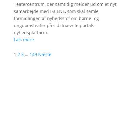
Teatercentrum, der samtidig melder ud om et nyt
samarbejde med ISCENE, som skal samle
formidlingen af nyhedsstof om børne- og
ungdomsteater på sidstnævnte portals
nyhedsplatform.
Læs mere
1
2
3
…
149
Næste