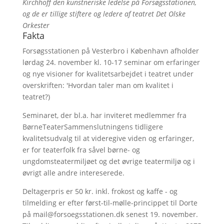
Kirchhoff den kunstneriske ledelse på Forsøgsstationen,
og de er tillige stiftere og ledere af teatret Det Olske
Orkester
Fakta
Forsøgsstationen på Vesterbro i København afholder
lørdag 24. november kl. 10-17 seminar om erfaringer
og nye visioner for kvalitetsarbejdet i teatret under
overskriften: 'Hvordan taler man om kvalitet i
teatret?)
Seminaret, der bl.a. har inviteret medlemmer fra
BørneTeaterSammenslutningens tidligere
kvalitetsudvalg til at videregive viden og erfaringer,
er for teaterfolk fra såvel børne- og
ungdomsteatermiljøet og det øvrige teatermiljø og i
øvrigt alle andre intereserede.
Deltagerpris er 50 kr. inkl. frokost og kaffe - og
tilmelding er efter først-til-mølle-princippet til Dorte
på mail@forsoegsstationen.dk senest 19. november.