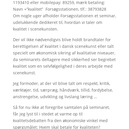
1193410 eller mobilepay: 89259, mærk betaling:
Navn +”kvalitet” Forsøgsstationen, tlf.: 38793828
Om nogle uger afholder Forsøgsstationen et seminar,
udelukkende dedikeret til, hvordan vi taler om
kvalitet i scenekunsten.
Der vil ikke nødvendigvis blive holdt brandtaler for
berettigelsen af kvalitet i dansk scenekunst eller talt
specielt om økonomisk sikring af kvalitative niveauer,
da seminarets deltagere med sikkerhed ser begrebet
kvalitet som en selvfølgelighed i deres arbejde med
scenekunst.
Jeg formoder, at der vil blive talt om respekt, kritik,
værktøjer, tid, særpræg, håndværk, tillid, fordybelse,
anstrengelse, udvikling og livslang læring …
Så for nu ikke at foregribe samtalen på seminaret,
får jeg lyst til i stedet at varme op til
kvalitetsdebatten fra den økonomiske vinkel med
spørgsmålet: Hvem skal betale for kvaliteten?