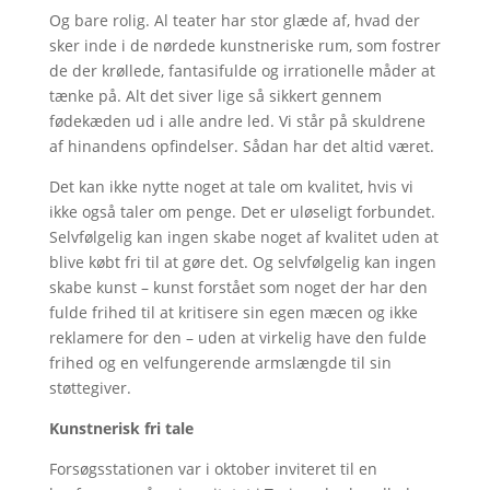
Og bare rolig. Al teater har stor glæde af, hvad der
sker inde i de nørdede kunstneriske rum, som fostrer
de der krøllede, fantasifulde og irrationelle måder at
tænke på. Alt det siver lige så sikkert gennem
fødekæden ud i alle andre led. Vi står på skuldrene
af hinandens opfindelser. Sådan har det altid været.
Det kan ikke nytte noget at tale om kvalitet, hvis vi
ikke også taler om penge. Det er uløseligt forbundet.
Selvfølgelig kan ingen skabe noget af kvalitet uden at
blive købt fri til at gøre det. Og selvfølgelig kan ingen
skabe kunst – kunst forstået som noget der har den
fulde frihed til at kritisere sin egen mæcen og ikke
reklamere for den – uden at virkelig have den fulde
frihed og en velfungerende armslængde til sin
støttegiver.
Kunstnerisk fri tale
Forsøgsstationen var i oktober inviteret til en