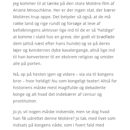
Jeg kommer til at tænke på den store Molière-film af
Ariane Mnouchkine. Her er der ingen stat, der bærer
Molières trup oppe. Det betyder så også, at de må
rakke land og rige rundt og forsøge at leve af
befolkningens almisser lige ind til de er så ”heldige”
at komme i stald hos en greve, der godt vil brødføde
dem (altså næst efter hans hunde) og se på deres
løjer og kvindernes dybe kavalergange, altså lige ind
til han konverterer til en ekstrem religion og smider
alle på porten.
Nå, op på hesten igen og videre – via via til kongens
bror – hvor heldigt! Nu som kongeligt teater! Altså for
historiens måske mest magtfulde og dekadente
konge og alt hvad det indebærer af censur og
prostitution.
Jo jo, vil nogen måske indvende, men se dog hvad
han fik udrettet denne Molière? Jo tak, med livet som
indsats på kongens nåde, som i hvert fald med