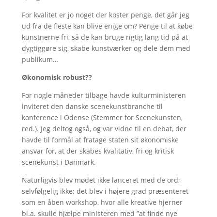
For kvalitet er jo noget der koster penge, det går jeg
ud fra de fleste kan blive enige om? Penge til at købe
kunstnerne fri, så de kan bruge rigtig lang tid på at
dygtiggøre sig, skabe kunstværker og dele dem med
publikum…
Økonomisk robust??
For nogle måneder tilbage havde kulturministeren
inviteret den danske scenekunstbranche til
konference i Odense (Stemmer for Scenekunsten,
red.). Jeg deltog også, og var vidne til en debat, der
havde til formål at fratage staten sit økonomiske
ansvar for, at der skabes kvalitativ, fri og kritisk
scenekunst i Danmark.
Naturligvis blev mødet ikke lanceret med de ord;
selvfølgelig ikke; det blev i højere grad præsenteret
som en åben workshop, hvor alle kreative hjerner
bl.a. skulle hjælpe ministeren med ”at finde nye