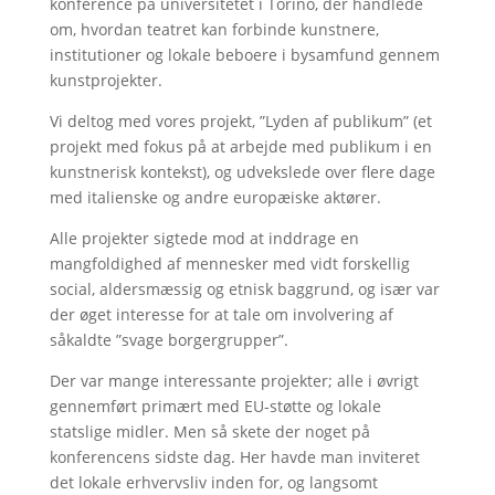
konference på universitetet i Torino, der handlede
om, hvordan teatret kan forbinde kunstnere,
institutioner og lokale beboere i bysamfund gennem
kunstprojekter.
Vi deltog med vores projekt, ”Lyden af publikum” (et
projekt med fokus på at arbejde med publikum i en
kunstnerisk kontekst), og udvekslede over flere dage
med italienske og andre europæiske aktører.
Alle projekter sigtede mod at inddrage en
mangfoldighed af mennesker med vidt forskellig
social, aldersmæssig og etnisk baggrund, og især var
der øget interesse for at tale om involvering af
såkaldte ”svage borgergrupper”.
Der var mange interessante projekter; alle i øvrigt
gennemført primært med EU-støtte og lokale
statslige midler. Men så skete der noget på
konferencens sidste dag. Her havde man inviteret
det lokale erhvervsliv inden for, og langsomt