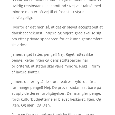
uvildig retsinstans i et samfund? Nej vel? (altså med
mindre man er på vej til et fascistisk styre
selvfølgelig).
Hvorfor er det mon så, at det er blevet acceptabelt at
dansk scenekunst i højere og højere grad skal se sig
om efter private sponsorer, for at kunne gennemføre
sit virke?
Jamen, riget fattes penge!! Nej. Riget fattes ikke
penge. Regeringen og dens støttepartier har
prioriteret, at staten skal være mindre. F.eks. i form
af lavere skatter.
Jamen, det er også de store teatres skyld, de får alt
for mange penge!! Nej. De prøver sådan set bare på
at opfylde deres forpligtigelser. Der mangler penge,
fordi kulturbudgetterne er blevet beskåret. Igen. Og
igen. Og igen. Og igen.
Flere og flere scenekunstneriske tiltag er ene og