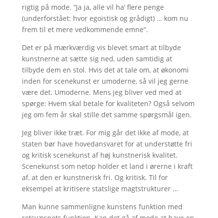
rigtig på mode. ”Ja ja, alle vil ha’ flere penge
(underforstået: hvor egoistisk og grådigt) … kom nu
frem til et mere vedkommende emne”.
Det er på mærkværdig vis blevet smart at tilbyde
kunstnerne at sætte sig ned, uden samtidig at
tilbyde dem en stol. Hvis det at tale om, at økonomi
inden for scenekunst er umoderne, så vil jeg gerne
være det. Umoderne. Mens jeg bliver ved med at
spørge: Hvem skal betale for kvaliteten? Også selvom
jeg om fem år skal stille det samme spørgsmål igen.
Jeg bliver ikke træt. For mig går det ikke af mode, at
staten bør have hovedansvaret for at understøtte fri
og kritisk scenekunst af høj kunstnerisk kvalitet.
Scenekunst som netop holder et land i ørerne i kraft
af, at den er kunstnerisk fri. Og kritisk. Til for
eksempel at kritisere statslige magtstrukturer …
Man kunne sammenligne kunstens funktion med
retsvæsnets funktion. Kan det gå af mode at have en