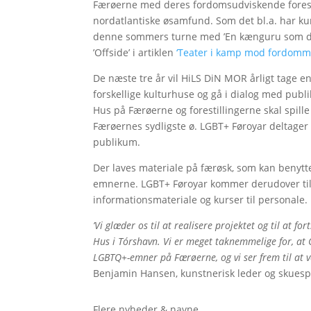
Færøerne med deres fordomsudviskende forestil
nordatlantiske øsamfund. Som det bl.a. har ku
denne sommers turne med ’En kænguru som dig
’Offside’ i artiklen
‘Teater i kamp mod fordomm
De næste tre år vil HiLS DiN MOR årligt tage e
forskellige kulturhuse og gå i dialog med pu
Hus på Færøerne og forestillingerne skal spille
Færøernes sydligste ø. LGBT+ Føroyar deltager
publikum.
Der laves materiale på færøsk, som kan benytt
emnerne. LGBT+ Føroyar kommer derudover til a
informationsmateriale og kurser til personale.
’Vi glæder os til at realisere projektet og til a
Hus i Tórshavn. Vi er meget taknemmelige for, at
LGBTQ+-emner på Færøerne, og vi ser frem til at 
Benjamin Hansen, kunstnerisk leder og
Flere nyheder & navne