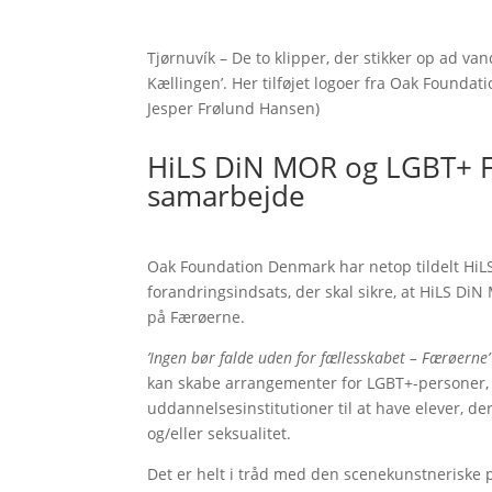
Tjørnuvík – De to klipper, der stikker op ad v
Kællingen’. Her tilføjet logoer fra Oak Founda
Jesper Frølund Hansen)
HiLS DiN MOR og LGBT+ Før
samarbejde
Oak Foundation Denmark har netop tildelt HiLS
forandringsindsats, der skal sikre, at HiLS Di
på Færøerne.
’Ingen bør falde uden for fællesskabet – Færøerne’
kan skabe arrangementer for LGBT+-personer, n
uddannelsesinstitutioner til at have elever, d
og/eller seksualitet.
Det er helt i tråd med den scenekunstneriske 