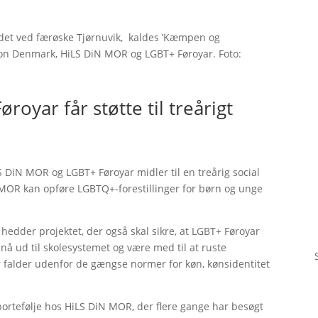
andet ved færøske Tjørnuvik, kaldes ’Kæmpen og
tion Denmark, HiLS DiN MOR og LGBT+ Føroyar. Foto:
oyar får støtte til treårigt
 DiN MOR og LGBT+ Føroyar midler til en treårig social
N MOR kan opføre LGBTQ+-forestillinger for børn og unge
hedder projektet, der også skal sikre, at LGBT+ Føroyar
å ud til skolesystemet og være med til at ruste
er falder udenfor de gængse normer for køn, kønsidentitet
portefølje hos HiLS DiN MOR, der flere gange har besøgt