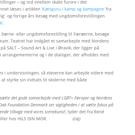
linger – og ind imellem skabt furore i det
nnet læses i artiklen
’Kænguru i kamp og kampagne’
fra
’ og forrige års besøg med ungdomsforestillingen
e’
.
n børne- eller ungdomsforestilling til Færøerne, besøge
blikum. Teatret har indgået et samarbejde med Nordens
 på SALT – Sound Art & Live i Øravik, der ligger på
 i arrangementerne og i de dialoger, der afholdes med
es i undervisningen, så eleverne kan arbejde videre med
t styrke sin indsats til skolerne med både
t fortsætte det gode samarbejde med LGBT+ Føroyar og Nordens
 Oak Foundation Denmark ser vigtigheden i at sætte fokus på
vende tilbage med vores scenekunst’
, lyder det fra René
 skuespiller hos HiLS DiN MOR.
(caj)