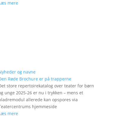
Læs mere
Nyheder og navne
Den Røde Brochure er på trapperne
Det store repertoirekatalog over teater for børn
og unge 2025-26 er nu i trykken – mens et
bladremodul allerede kan opspores via
Teatercentrums hjemmeside
Læs mere