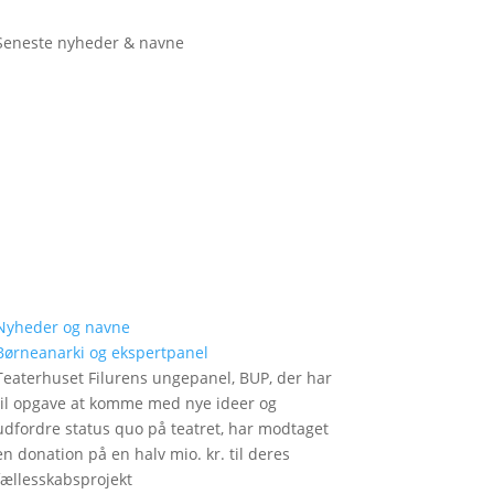
Seneste nyheder & navne
Nyheder og navne
Børneanarki og ekspertpanel
Teaterhuset Filurens ungepanel, BUP, der har
til opgave at komme med nye ideer og
udfordre status quo på teatret, har modtaget
en donation på en halv mio. kr. til deres
fællesskabsprojekt