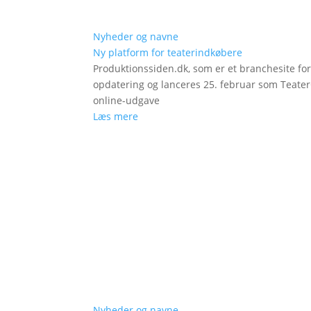
Nyheder og navne
Ny platform for teaterindkøbere
Produktionssiden.dk, som er et branchesite fo
opdatering og lanceres 25. februar som Teat
online-udgave
Læs mere
Nyheder og navne