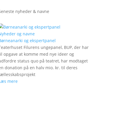
Seneste nyheder & navne
Nyheder og navne
Børneanarki og ekspertpanel
Teaterhuset Filurens ungepanel, BUP, der har
til opgave at komme med nye ideer og
udfordre status quo på teatret, har modtaget
en donation på en halv mio. kr. til deres
fællesskabsprojekt
Læs mere