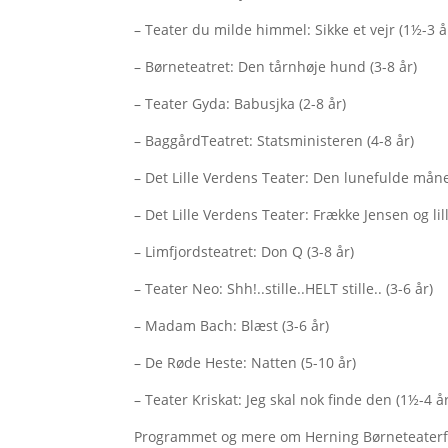
– Teater du milde himmel: Sikke et vejr (1½-3 å
– Børneteatret: Den tårnhøje hund (3-8 år)
– Teater Gyda: Babusjka (2-8 år)
– BaggårdTeatret: Statsministeren (4-8 år)
– Det Lille Verdens Teater: Den lunefulde måne
– Det Lille Verdens Teater: Frække Jensen og lill
– Limfjordsteatret: Don Q (3-8 år)
– Teater Neo: Shh!..stille..HELT stille.. (3-6 år)
– Madam Bach: Blæst (3-6 år)
– De Røde Heste: Natten (5-10 år)
– Teater Kriskat: Jeg skal nok finde den (1½-4 å
Programmet og mere om Herning Børneteaterfe