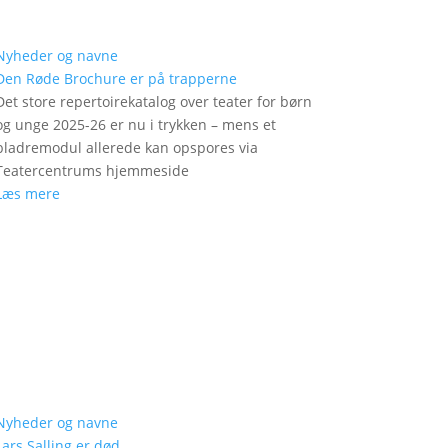
Nyheder og navne
Den Røde Brochure er på trapperne
Det store repertoirekatalog over teater for børn
og unge 2025-26 er nu i trykken – mens et
bladremodul allerede kan opspores via
Teatercentrums hjemmeside
Læs mere
Nyheder og navne
Lars Salling er død