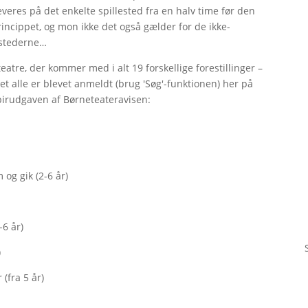
udleveres på det enkelte spillested fra en halv time før den
-princippet, og mon ikke det også gælder for de ikke-
åstederne…
eatre, der kommer med i alt 19 forskellige forestillinger –
set alle er blevet anmeldt (brug 'Søg'-funktionen) her på
papirudgaven af Børneteateravisen:
og gik (2-6 år)
-6 år)
)
(fra 5 år)