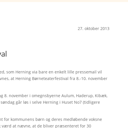
27. oktober 2013
val
d, som Herning via bare en enkelt lille pressemail vil
ævnes, at Herning Børneteaterfestival fra 8.-10. november
edag 8. november i omegnsbyerne Aulum, Haderup, Kibæk,
 søndag går løs i selve Herning i Huset No7 (tidligere
ement for kommunens børn og deres medløbende voksne
 værd at nævne, at de bliver præsenteret for 30