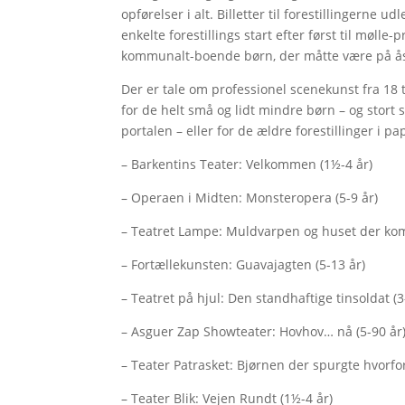
opførelser i alt. Billetter til forestillingerne 
enkelte forestillings start efter først til mølle
kommunalt-boende børn, der måtte være på 
Der er tale om professionel scenekunst fra 18 t
for de helt små og lidt mindre børn – og stort 
portalen – eller for de ældre forestillinger i 
– Barkentins Teater: Velkommen (1½-4 år)
– Operaen i Midten: Monsteropera (5-9 år)
– Teatret Lampe: Muldvarpen og huset der kom 
– Fortællekunsten: Guavajagten (5-13 år)
– Teatret på hjul: Den standhaftige tinsoldat (3
– Asguer Zap Showteater: Hovhov… nå (5-90 år
– Teater Patrasket: Bjørnen der spurgte hvorfor 
– Teater Blik: Vejen Rundt (1½-4 år)