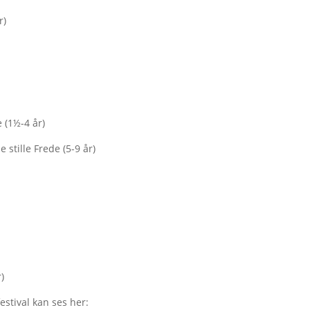
r)
 (1½-4 år)
e stille Frede (5-9 år)
r)
stival kan ses her: