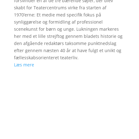
forsvinder en af de tre bærende søjler, der blev
skabt for Teatercentrums virke fra starten af
1970’erne: Et medie med specifik fokus på
synliggørelse og formidling af professionel
scenekunst for børn og unge. Lukningen markeres
her med et lille strejftog gennem bladets historie og
den afgående redaktørs taksomme punktnedslag
efter gennem næsten 40 år at have fulgt et unikt og
fællesskabsorienteret teaterliv.
Læs mere