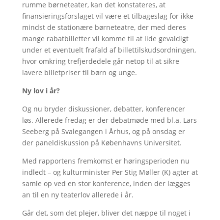
rumme børneteater, kan det konstateres, at
finansieringsforslaget vil være et tilbageslag for ikke
mindst de stationære børneteatre, der med deres
mange rabatbilletter vil komme til at lide gevaldigt
under et eventuelt frafald af billettilskudsordningen,
hvor omkring trefjerdedele går netop til at sikre
lavere billetpriser til børn og unge.
Ny lov i år?
Og nu bryder diskussioner, debatter, konferencer
løs. Allerede fredag er der debatmøde med bl.a. Lars
Seeberg på Svalegangen i Århus, og på onsdag er
der paneldiskussion på Københavns Universitet.
Med rapportens fremkomst er høringsperioden nu
indledt – og kulturminister Per Stig Møller (K) agter at
samle op ved en stor konference, inden der lægges
an til en ny teaterlov allerede i år.
Går det, som det plejer, bliver det næppe til noget i