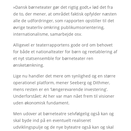
»Dansk børneteater gør det rigtig godt,« lød det fra
de to, der mener, at området faktisk opfylder næsten
alle de udfordringer, som rapporten opstiller til det
øvrige teaterliv omkring publikumsorientering,
internationalisme, samarbejde osv.
Alligevel er teaterrapportens gode ord om behovet
for både et nationalteater for børn og reetablering af
et nyt statsensemble for børneteater ren
ønsketænkning.
Lige nu handler det mere om synlighed og en større
operationel platform, mener Seeberg og Dithmer,
mens resten er en ‘længerevarende investering’.
Underforstået: At her var man nået frem til visioner
uden økonomisk fundament.
Men udover at børneteatre selvfølgelig også kan og
skal byde ind på en eventuelt realiseret
udviklingspulje og de nye byteatre også kan og skal