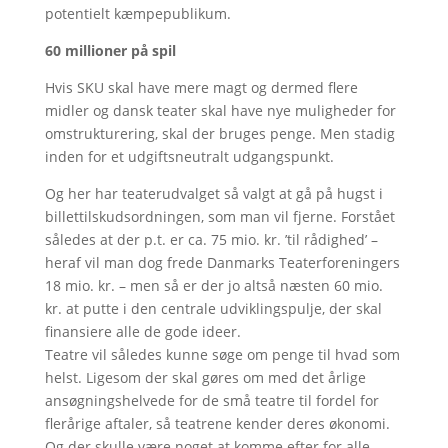
potentielt kæmpepublikum.
60 millioner på spil
Hvis SKU skal have mere magt og dermed flere
midler og dansk teater skal have nye muligheder for
omstrukturering, skal der bruges penge. Men stadig
inden for et udgiftsneutralt udgangspunkt.
Og her har teaterudvalget så valgt at gå på hugst i
billettilskudsordningen, som man vil fjerne. Forstået
således at der p.t. er ca. 75 mio. kr. ’til rådighed’ –
heraf vil man dog frede Danmarks Teaterforeningers
18 mio. kr. – men så er der jo altså næsten 60 mio.
kr. at putte i den centrale udviklingspulje, der skal
finansiere alle de gode ideer.
Teatre vil således kunne søge om penge til hvad som
helst. Ligesom der skal gøres om med det årlige
ansøgningshelvede for de små teatre til fordel for
flerårige aftaler, så teatrene kender deres økonomi.
Og der skulle være noget at komme efter for alle