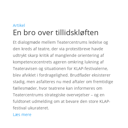
Artikel
En bro over tillidskløften
Et dialogmøde mellem Teatercentrums ledelse og
den kreds af teatre, der via protestbreve havde
udtrykt skarp kritik af manglende orientering af
kompetencecentrets ageren omkring lukning af
Teateravisen og situationen for KLAP-festivalerne,
blev afviklet i fordragelighed. Brudflader eksisterer
stadig, men asfalteres nu med aftaler om fremtidige
fællesmøder, hvor teatrene kan informeres om
Teatercentrums strategiske overvejelser – og en
fuldtonet udmelding om at bevare den store KLAP-
festival ukurateret.
Læs mere