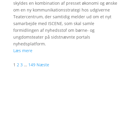
skyldes en kombination af presset økonomi og ønske
om en ny kommunikationsstrategi hos udgiverne
Teatercentrum, der samtidig melder ud om et nyt
samarbejde med ISCENE, som skal samle
formidlingen af nyhedsstof om børne- og
ungdomsteater på sidstnævnte portals
nyhedsplatform.
Læs mere
1
2
3
…
149
Næste