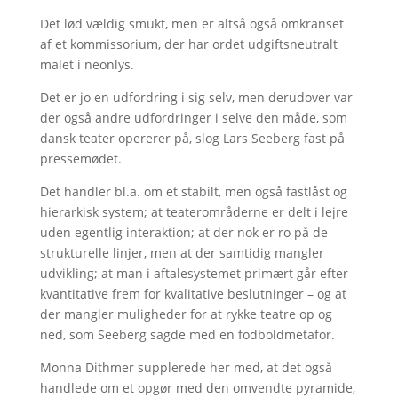
Det lød vældig smukt, men er altså også omkranset
af et kommissorium, der har ordet udgiftsneutralt
malet i neonlys.
Det er jo en udfordring i sig selv, men derudover var
der også andre udfordringer i selve den måde, som
dansk teater opererer på, slog Lars Seeberg fast på
pressemødet.
Det handler bl.a. om et stabilt, men også fastlåst og
hierarkisk system; at teaterområderne er delt i lejre
uden egentlig interaktion; at der nok er ro på de
strukturelle linjer, men at der samtidig mangler
udvikling; at man i aftalesystemet primært går efter
kvantitative frem for kvalitative beslutninger – og at
der mangler muligheder for at rykke teatre op og
ned, som Seeberg sagde med en fodboldmetafor.
Monna Dithmer supplerede her med, at det også
handlede om et opgør med den omvendte pyramide,