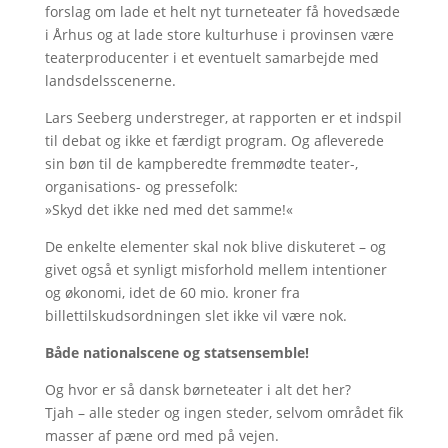
forslag om lade et helt nyt turneteater få hovedsæde
i Århus og at lade store kulturhuse i provinsen være
teaterproducenter i et eventuelt samarbejde med
landsdelsscenerne.
Lars Seeberg understreger, at rapporten er et indspil
til debat og ikke et færdigt program. Og afleverede
sin bøn til de kampberedte fremmødte teater-,
organisations- og pressefolk:
»Skyd det ikke ned med det samme!«
De enkelte elementer skal nok blive diskuteret – og
givet også et synligt misforhold mellem intentioner
og økonomi, idet de 60 mio. kroner fra
billettilskudsordningen slet ikke vil være nok.
Både nationalscene og statsensemble!
Og hvor er så dansk børneteater i alt det her?
Tjah – alle steder og ingen steder, selvom området fik
masser af pæne ord med på vejen.