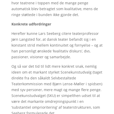
hvor teatrene i toppen med de mange penge
automatisk blev betragtet som kvalitative, mens de
ringe støttede i bunden ikke gjorde det.
Konkrete udfordringer
Herefter kunne Lars Seeberg citere teaterprofessor
Jørn Langsted for, at dansk teater befandt sig i en
konstant strid mellem kontinuitet og fornyelse – og at
han personligt ønskede ‘kvalitativ diskurs’, dvs.
passioner, visioner og samarbejde.
Og så var det tid til lidt mere konkret snak, nemlig
ideen om et markant styrket Scenekunstudvalg (taget
direkte fra den såkaldt Selvbestaltede
Teaterkommission med Bjørn Lense-Møller i spidsen)
med syv personer, mere magt og mange flere penge.
Scenekunstudvalget (SKU) er simpelthen udset til at
være det markante omdrejningspunkt i en
‘substantiel omprioritering’ af teaterstrukturen, som
Seeberg formulerede det.