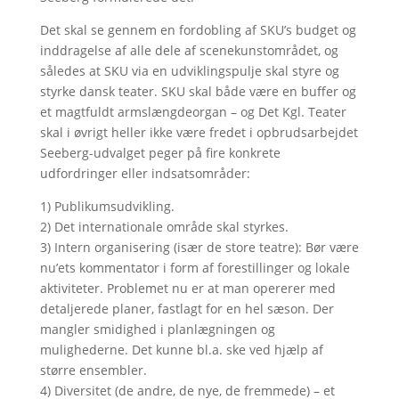
Det skal se gennem en fordobling af SKU’s budget og
inddragelse af alle dele af scenekunstområdet, og
således at SKU via en udviklingspulje skal styre og
styrke dansk teater. SKU skal både være en buffer og
et magtfuldt armslængdeorgan – og Det Kgl. Teater
skal i øvrigt heller ikke være fredet i opbrudsarbejdet
Seeberg-udvalget peger på fire konkrete
udfordringer eller indsatsområder:
1) Publikumsudvikling.
2) Det internationale område skal styrkes.
3) Intern organisering (især de store teatre): Bør være
nu’ets kommentator i form af forestillinger og lokale
aktiviteter. Problemet nu er at man opererer med
detaljerede planer, fastlagt for en hel sæson. Der
mangler smidighed i planlægningen og
mulighederne. Det kunne bl.a. ske ved hjælp af
større ensembler.
4) Diversitet (de andre, de nye, de fremmede) – et