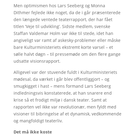
Men optimismen hos Lars Seeberg og Monna
Dithmer fejlede ikke noget, da de i går præsenterede
den længede ventede teaterrapport, der har fået
titlen ‘Veje til udvikling’. Sidste medlem, svenske
Staffan Valdemar Holm var ikke til stede, idet han
angiveligt var ramt af askesky-problemer eller måske
bare Kulturministeriets ekstremt korte varsel – et
sølle halvt døgn – til pressemøde om den flere gange
udsatte visionsrapport.
Alligevel var der stuvende fuldt i Kulturministeriets
mødesal, da værket i går blev offentliggjort – og
smugkigget i hast – mens formand Lars Seeberg
indledningsvis konstaterede, at han snarere end
krise så et frodigt miljø i dansk teater. Samt at
rapporten vel ikke var revolutionær, men fyldt med
visioner til bibringelse af et dynamisk, vedkommende
og mangfoldigt teaterliv.
Det må ikke koste