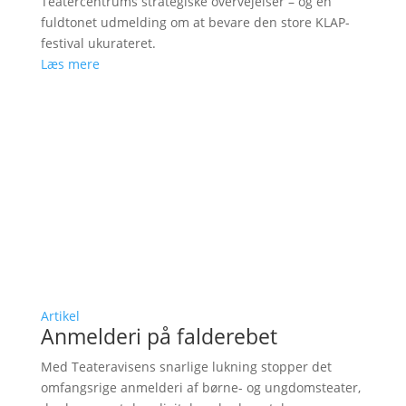
Teatercentrums strategiske overvejelser – og en
fuldtonet udmelding om at bevare den store KLAP-
festival ukurateret.
Læs mere
Artikel
Anmelderi på falderebet
Med Teateravisens snarlige lukning stopper det
omfangsrige anmelderi af børne- og ungdomsteater,