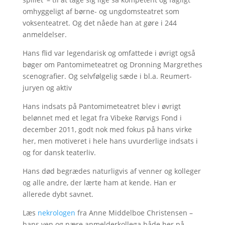
omhyggeligt af børne- og ungdomsteatret som
voksenteatret. Og det nåede han at gøre i 244
anmeldelser.
Hans flid var legendarisk og omfattede i øvrigt også
bøger om Pantomimeteatret og Dronning Margrethes
scenografier. Og selvfølgelig sæde i bl.a. Reumert-
juryen og aktiv
Hans indsats på Pantomimeteatret blev i øvrigt
belønnet med et legat fra Vibeke Rørvigs Fond i
december 2011, godt nok med fokus på hans virke
her, men motiveret i hele hans uvurderlige indsats i
og for dansk teaterliv.
Hans død begrædes naturligvis af venner og kolleger
og alle andre, der lærte ham at kende. Han er
allerede dybt savnet.
Læs
nekrologen
fra Anne Middelboe Christensen –
hans ven og nære anmelderkollega både her på