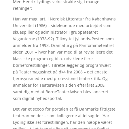
Men Henrik Lydings virke strakte sig i mange
retninger:
Han var mag. art. i Nordisk Litteratur fra Københavns
Universitet (1986) – sideløbende med arbejdet som
skuespiller og administrator i gruppeteatret
Vaganterne (1978-92). Tilknyttet Jyllands-Posten som
anmelder fra 1993. Dramaturg på Pantomimeteatret
siden 2001 – hvor han var med til at revitalisere det
klassiske program og bl.a. udviklede flere
børneforestillinger. Tilrettelægger og programvært
på Teatermagasinet på dk4 fra 2008 – det eneste
fjernsynsmedie med professionel teaterkritik. Og
anmelder for Teateravisen siden efteråret 2008,
samtidig med at BørneTeaterAvisen blev lanceret
som digital nyhedsportal.
Det var et scoop for portalen at få Danmarks flittigste
teateranmelder – som kollegerne altid sagde: 'Har
Lyding ikke set forestillingen, har den næppe været
spillet' – til at tage sig lige så kompetent og fagligt