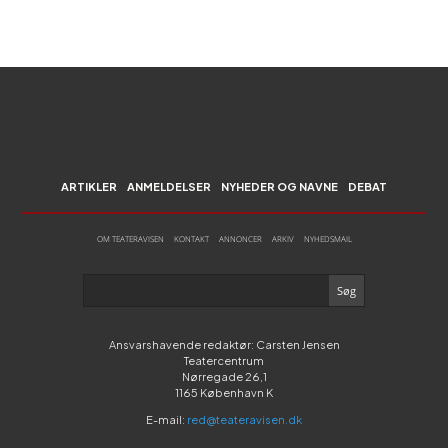
ARTIKLER
ANMELDELSER
NYHEDER OG NAVNE
DEBAT
OM TEATERAVISEN
KONTAKT
ANNONCER
ARKIV
NYHEDSMAIL
Ansvarshavende redaktør: Carsten Jensen
Teatercentrum
Nørregade 26,1
1165 København K
E-mail:
red@teateravisen.dk