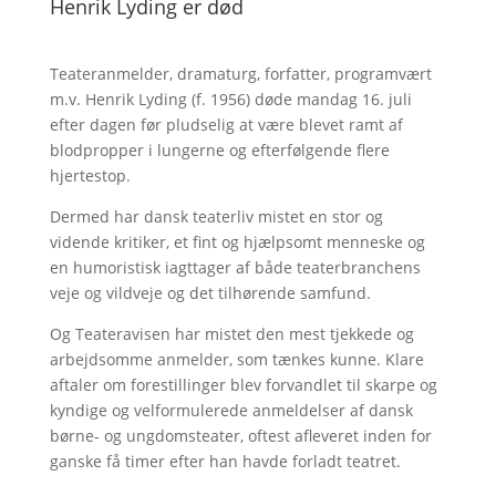
Henrik Lyding er død
Teateranmelder, dramaturg, forfatter, programvært
m.v. Henrik Lyding (f. 1956) døde mandag 16. juli
efter dagen før pludselig at være blevet ramt af
blodpropper i lungerne og efterfølgende flere
hjertestop.
Dermed har dansk teaterliv mistet en stor og
vidende kritiker, et fint og hjælpsomt menneske og
en humoristisk iagttager af både teaterbranchens
veje og vildveje og det tilhørende samfund.
Og Teateravisen har mistet den mest tjekkede og
arbejdsomme anmelder, som tænkes kunne. Klare
aftaler om forestillinger blev forvandlet til skarpe og
kyndige og velformulerede anmeldelser af dansk
børne- og ungdomsteater, oftest afleveret inden for
ganske få timer efter han havde forladt teatret.