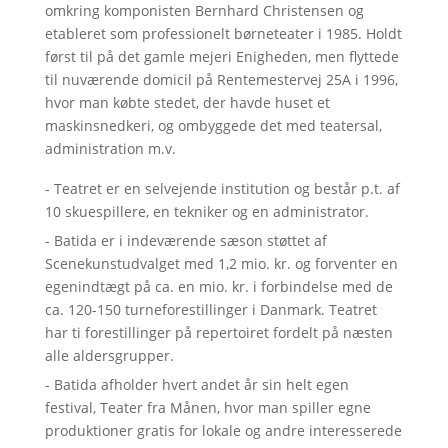
omkring komponisten Bernhard Christensen og
etableret som professionelt børneteater i 1985. Holdt
først til på det gamle mejeri Enigheden, men flyttede
til nuværende domicil på Rentemestervej 25A i 1996,
hvor man købte stedet, der havde huset et
maskinsnedkeri, og ombyggede det med teatersal,
administration m.v.
- Teatret er en selvejende institution og består p.t. af
10 skuespillere, en tekniker og en administrator.
- Batida er i indeværende sæson støttet af
Scenekunstudvalget med 1,2 mio. kr. og forventer en
egenindtægt på ca. en mio. kr. i forbindelse med de
ca. 120-150 turneforestillinger i Danmark. Teatret
har ti forestillinger på repertoiret fordelt på næsten
alle aldersgrupper.
- Batida afholder hvert andet år sin helt egen
festival, Teater fra Månen, hvor man spiller egne
produktioner gratis for lokale og andre interesserede