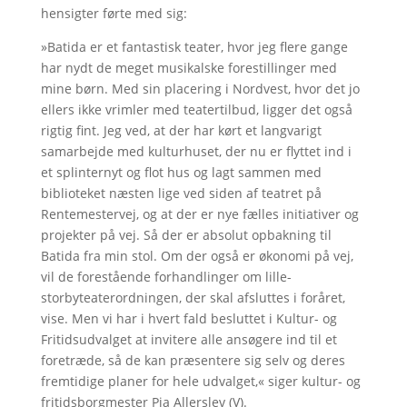
hensigter førte med sig:
»Batida er et fantastisk teater, hvor jeg flere gange
har nydt de meget musikalske forestillinger med
mine børn. Med sin placering i Nordvest, hvor det jo
ellers ikke vrimler med teatertilbud, ligger det også
rigtig fint. Jeg ved, at der har kørt et langvarigt
samarbejde med kulturhuset, der nu er flyttet ind i
et splinternyt og flot hus og lagt sammen med
biblioteket næsten lige ved siden af teatret på
Rentemestervej, og at der er nye fælles initiativer og
projekter på vej. Så der er absolut opbakning til
Batida fra min stol. Om der også er økonomi på vej,
vil de forestående forhandlinger om lille-
storbyteaterordningen, der skal afsluttes i foråret,
vise. Men vi har i hvert fald besluttet i Kultur- og
Fritidsudvalget at invitere alle ansøgere ind til et
foretræde, så de kan præsentere sig selv og deres
fremtidige planer for hele udvalget,« siger kultur- og
fritidsborgmester Pia Allerslev (V).