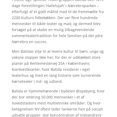
dage forestillingen ’Hallelujah’ i Nørrebroparken –
efterfulgt af et godt måltid mad til de fremmødte fra
2200 Kulturs folkekøkken. Der var flere hundrede
mennesker til både teater og mad, og dermed blev
forsøget på at skabe en mulig tilbagevendende
sommerteatertradition for hele familien på det ydre
Nørrebro en succes.
Men Batidas vilje til at levere kultur til børn, unge og
voksne stopper ikke her, for der er udklækket store
planer på Rentemestervej 25A i Københavns
Nordvestkvarter, hvor Batida residerer i eget
teaterhus og med en lang historie som turnerende
børneteater i ind- og udland.
Batida er hjemmehørende i bydelen Bispebjerg, hvor
der bor omkring 50.000 mennesker i et af
hovedstadens mest multietniske områder. Og hvor
betegnelsen NV oftest leder tankerne hen på socialt
udsatte grupper, stor koncentration af indvandrere