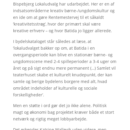
Bispebjerg Lokaludvalg har udarbejdet. Her er en af
indsatsområderne kreativ børne-/ungdomskultur og
en ide om at gøre Rentemestervej til et såkaldt
’kreativitetsstrøg’, hvor der primært skal være
kreative erhverv – og hvor Batida jo ligger allerede.
I bydelskataloget står således at læse, at
’lokaludvalget bakker op om, at Batida i en
overgangsperiode kan blive en stationær børne- og
ungdomsscene med 2-4 spilleperioder a 3-4 uger om
året og på sigt endnu mere permanent (…) Samlet vil
teaterhuset skabe et kulturelt knudepunkt, der kan
samle og berige bydelens borgere med alt, hvad
området indeholder af kulturelle og sociale
forskelligheder’.
Men en støtte i ord gør det jo ikke alene. Politisk
magt og økonomi bag projektet kræver både et stort
netværk og rigtig meget lobbyarbejde.
Det erkender Katrine Wallevik uden videre, men