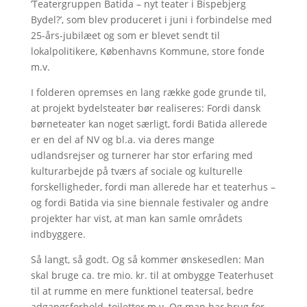
’Teatergruppen Batida – nyt teater i Bispebjerg
Bydel?’, som blev produceret i juni i forbindelse med
25-års-jubilæet og som er blevet sendt til
lokalpolitikere, Københavns Kommune, store fonde
m.v.
I folderen opremses en lang række gode grunde til,
at projekt bydelsteater bør realiseres: Fordi dansk
børneteater kan noget særligt, fordi Batida allerede
er en del af NV og bl.a. via deres mange
udlandsrejser og turnerer har stor erfaring med
kulturarbejde på tværs af sociale og kulturelle
forskelligheder, fordi man allerede har et teaterhus –
og fordi Batida via sine biennale festivaler og andre
projekter har vist, at man kan samle områdets
indbyggere.
Så langt, så godt. Og så kommer ønskesedlen: Man
skal bruge ca. tre mio. kr. til at ombygge Teaterhuset
til at rumme en mere funktionel teatersal, bedre
adgangsforhold, toiletter m.v. Og man har brug for