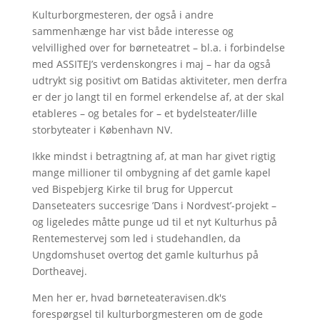
Kulturborgmesteren, der også i andre
sammenhænge har vist både interesse og
velvillighed over for børneteatret – bl.a. i forbindelse
med ASSITEJ’s verdenskongres i maj – har da også
udtrykt sig positivt om Batidas aktiviteter, men derfra
er der jo langt til en formel erkendelse af, at der skal
etableres – og betales for – et bydelsteater/lille
storbyteater i København NV.
Ikke mindst i betragtning af, at man har givet rigtig
mange millioner til ombygning af det gamle kapel
ved Bispebjerg Kirke til brug for Uppercut
Danseteaters succesrige ’Dans i Nordvest’-projekt –
og ligeledes måtte punge ud til et nyt Kulturhus på
Rentemestervej som led i studehandlen, da
Ungdomshuset overtog det gamle kulturhus på
Dortheavej.
Men her er, hvad børneteateravisen.dk's
forespørgsel til kulturborgmesteren om de gode