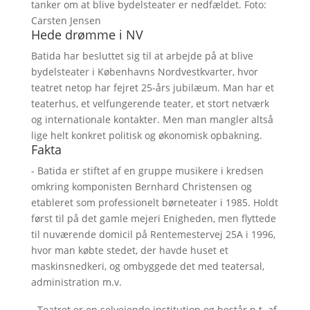
tanker om at blive bydelsteater er nedfældet. Foto:
Carsten Jensen
Hede drømme i NV
Batida har besluttet sig til at arbejde på at blive
bydelsteater i Københavns Nordvestkvarter, hvor
teatret netop har fejret 25-års jubilæum. Man har et
teaterhus, et velfungerende teater, et stort netværk
og internationale kontakter. Men man mangler altså
lige helt konkret politisk og økonomisk opbakning.
Fakta
- Batida er stiftet af en gruppe musikere i kredsen
omkring komponisten Bernhard Christensen og
etableret som professionelt børneteater i 1985. Holdt
først til på det gamle mejeri Enigheden, men flyttede
til nuværende domicil på Rentemestervej 25A i 1996,
hvor man købte stedet, der havde huset et
maskinsnedkeri, og ombyggede det med teatersal,
administration m.v.
- Teatret er en selvejende institution og består p.t. af