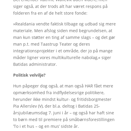
siger også, at der trods alt har været respons på
folderen fra en af de helt store fonde:
»Realdania vendte faktisk tilbage og udbad sig mere
materiale. Men afslog siden med begrundelsen, at
man kun støtter en ting af samme slags – og det gør
man p.t. med Taastrup Teater og deres
integrationsprojekter i et område, der jo på mange
måder ligner vores multikulturelle nabolag,« siger
Batidas administrator.
Politisk velvilje?
Hun påpeger dog også, at man også HAR fået mere
opmærksomhed fra indflydelsesrige politikere,
herunder ikke mindst kultur- og fritidsborgmester
Pia Allerslev (V), der bl.a. deltog i Batidas 25-
årsjubilæumsdag 7. juni i år – og også har haft sine
to børn med til premiere på småbørnsforestillingen
’To i et hus – og en mus’ sidste år.