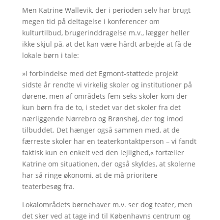
Men Katrine Wallevik, der i perioden selv har brugt
megen tid på deltagelse i konferencer om
kulturtilbud, brugerinddragelse m.v., lægger heller
ikke skjul på, at det kan være hårdt arbejde at få de
lokale børn i tale:
»I forbindelse med det Egmont-støttede projekt
sidste år rendte vi virkelig skoler og institutioner på
dørene, men af områdets fem-seks skoler kom der
kun børn fra de to, i stedet var det skoler fra det
nærliggende Nørrebro og Brønshøj, der tog imod
tilbuddet. Det hænger også sammen med, at de
færreste skoler har en teaterkontaktperson – vi fandt
faktisk kun en enkelt ved den lejlighed,« fortæller
Katrine om situationen, der også skyldes, at skolerne
har så ringe økonomi, at de må prioritere
teaterbesøg fra.
Lokalområdets børnehaver m.v. ser dog teater, men
det sker ved at tage ind til Københavns centrum og