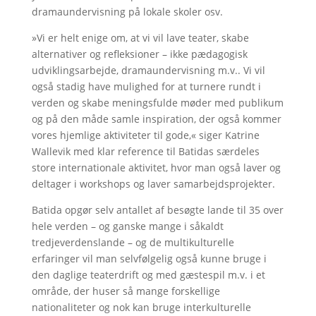
dramaundervisning på lokale skoler osv.
»Vi er helt enige om, at vi vil lave teater, skabe
alternativer og refleksioner – ikke pædagogisk
udviklingsarbejde, dramaundervisning m.v.. Vi vil
også stadig have mulighed for at turnere rundt i
verden og skabe meningsfulde møder med publikum
og på den måde samle inspiration, der også kommer
vores hjemlige aktiviteter til gode,« siger Katrine
Wallevik med klar reference til Batidas særdeles
store internationale aktivitet, hvor man også laver og
deltager i workshops og laver samarbejdsprojekter.
Batida opgør selv antallet af besøgte lande til 35 over
hele verden – og ganske mange i såkaldt
tredjeverdenslande – og de multikulturelle
erfaringer vil man selvfølgelig også kunne bruge i
den daglige teaterdrift og med gæstespil m.v. i et
område, der huser så mange forskellige
nationaliteter og nok kan bruge interkulturelle