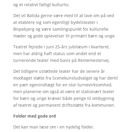
og et relativt fattigt kulturliv.
Det vil Batida gerne være med til at lave om på ved
at etablere sig som egentligt bydelsteater i
Bispebjerg og være samlingspunkt for kulturelle
møder og gode oplevelser til primært børn og unge.
Teatret fejrede i juni 25-års jubilæum i kvarteret,
men har aldrig haft status som andet end et
turnerende teater med basis på Rentemestervej.
Det tidligere ustøttede teater har de senere år
modtaget støtte fra Scenekunstudvalget og har dertil
en pæn egenindtægt for en stor turnevirksomhed,
men planerne om også at være et stationært teater
for børn og unge kræver både penge til ombygning
af teatret og permanent driftsstøtte fra kommunen.
Folder med gode ord
Det kan man læse om i en nydelig folder,