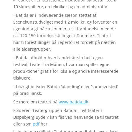
10 skuespillere, en tekniker og en administrator.
- Batida er i indeværende sæson støttet af
Scenekunstudvalget med 1,2 mio. kr. og forventer en
egenindtægt på ca. en mio. kr. i forbindelse med de
ca. 120-150 turneforestillinger i Danmark. Teatret
har ti forestillinger på repertoiret fordelt på næsten
alle aldersgrupper.
- Batida afholder hvert andet år sin helt egen
festival, Teater fra Månen, hvor man spiller egne
produktioner gratis for lokale og andre interesserede
tilskuere.
- I øvrigt betyder Batida ’blanding’ eller ’sammenstød’
på brasiliansk.
Se mere om teatret på
www.batida.dk
Folderen ’Teatergruppen Batida – nyt teater i
Bispebjerg Bydel?’ kan fås ved henvendelse til teatret
eller som
pdf
her.
I sidste uge spillede Teatergruppen Batida over flere