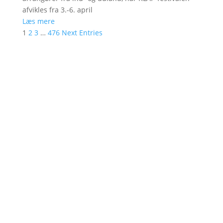
afvikles fra 3.-6. april
Læs mere
1
2
3
…
476
Next Entries