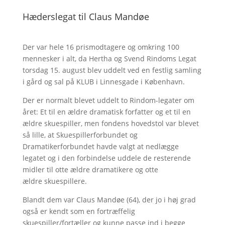
Hæderslegat til Claus Mandøe
Der var hele 16 prismodtagere og omkring 100
mennesker i alt, da Hertha og Svend Rindoms Legat
torsdag 15. august blev uddelt ved en festlig samling
i gård og sal på KLUB i Linnesgade i København.
Der er normalt blevet uddelt to Rindom-legater om
året: Et til en ældre dramatisk forfatter og et til en
ældre skuespiller, men fondens hovedstol var blevet
så lille, at Skuespillerforbundet og
Dramatikerforbundet havde valgt at nedlægge
legatet og i den forbindelse uddele de resterende
midler til otte ældre dramatikere og otte
ældre skuespillere.
Blandt dem var Claus Mandøe (64), der jo i høj grad
også er kendt som en fortræffelig
skuespiller/fortæller og kunne passe ind i begge