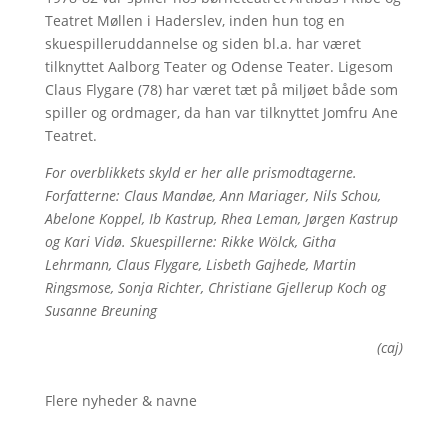
Teatret Møllen i Haderslev, inden hun tog en
skuespilleruddannelse og siden bl.a. har været
tilknyttet Aalborg Teater og Odense Teater. Ligesom
Claus Flygare (78) har været tæt på miljøet både som
spiller og ordmager, da han var tilknyttet Jomfru Ane
Teatret.
For overblikkets skyld er her alle prismodtagerne.
Forfatterne: Claus Mandøe, Ann Mariager, Nils Schou,
Abelone Koppel, Ib Kastrup, Rhea Leman, Jørgen Kastrup
og Kari Vidø. Skuespillerne: Rikke Wölck, Githa
Lehrmann, Claus Flygare, Lisbeth Gajhede, Martin
Ringsmose, Sonja Richter, Christiane Gjellerup Koch og
Susanne Breuning
(caj)
Flere nyheder & navne