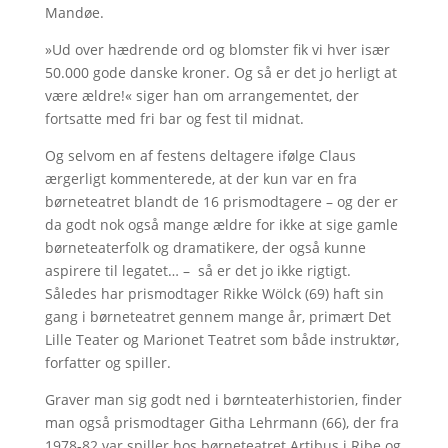
Mandøe.
»Ud over hædrende ord og blomster fik vi hver især
50.000 gode danske kroner. Og så er det jo herligt at
være ældre!« siger han om arrangementet, der
fortsatte med fri bar og fest til midnat.
Og selvom en af festens deltagere ifølge Claus
ærgerligt kommenterede, at der kun var en fra
børneteatret blandt de 16 prismodtagere – og der er
da godt nok også mange ældre for ikke at sige gamle
børneteaterfolk og dramatikere, der også kunne
aspirere til legatet… – så er det jo ikke rigtigt.
Således har prismodtager Rikke Wölck (69) haft sin
gang i børneteatret gennem mange år, primært Det
Lille Teater og Marionet Teatret som både instruktør,
forfatter og spiller.
Graver man sig godt ned i børnteaterhistorien, finder
man også prismodtager Githa Lehrmann (66), der fra
1978-82 var spiller hos børneteatret Artibus i Ribe og