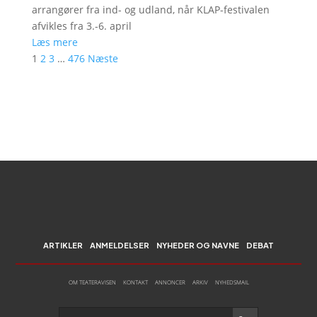
arrangører fra ind- og udland, når KLAP-festivalen
afvikles fra 3.-6. april
Læs mere
1
2
3
…
476
Næste
ARTIKLER
ANMELDELSER
NYHEDER OG NAVNE
DEBAT
OM TEATERAVISEN
KONTAKT
ANNONCER
ARKIV
NYHEDSMAIL