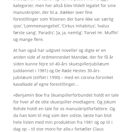
kategorier, men her altså blev tildelt legatet for sine
manuskripter, der bl.a. dækker over fine
forestillinger som ’Klovnen der bare ikke var særlig
sjov’, ’Lommeevangeliet’, ’Cirkus Inhabitus’, ’Ivalus
første sang’, ’Paradis’, ’Ja, ja, nemlig’, ’Farvel Hr. Muffin’
og mange flere.
At han også har udgivet noveller og digte er en
anden side af ordmennesket Mandøe, der for få år
siden kunne fejre sit 40-års skuespillerjubilæum
(uddannet i 1981) og De Røde Hestes 30-års
jubilæum (stiftet i 1990) – med en corona-forsinket
kavalkade af egne forestillinger…
»Benjamin Boe fra Skuespillerforbundet holdt en tale
for hver af de otte skuespiller-modtagere. Og Jokum
Rohde holdt en tale for os manuskriptforfattere. Og
da han kom til mig som den sidste, læste han blot
hele listen med min produktion fra 1981 og op til i
dag op – til stor moro for alle,« fortæller Claus