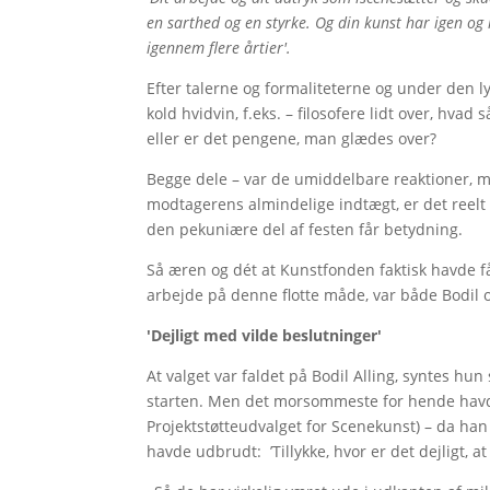
en sarthed og en styrke. Og din kunst har igen o
igennem flere årtier'.
Efter talerne og formaliteterne og under den ly
kold hvidvin, f.eks. – filosofere lidt over, hva
eller er det pengene, man glædes over?
Begge dele – var de umiddelbare reaktioner, 
modtagerens almindelige indtægt, er det reelt 
den pekuniære del af festen får betydning.
Så æren og dét at Kunstfonden faktisk havde få
arbejde på denne flotte måde, var både Bodi
'Dejligt med vilde beslutninger'
At valget var faldet på Bodil Alling, syntes hun
starten. Men det morsommeste for hende havde
Projektstøtteudvalget for Scenekunst) – da ha
havde udbrudt: ’Tillykke, hvor er det dejligt, 