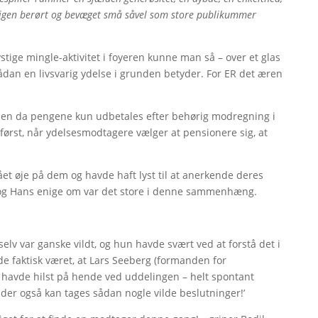
g igen berørt og bevæget små såvel som store publikummer
stige mingle-aktivitet i foyeren kunne man så – over et glas
d sådan en livsvarig ydelse i grunden betyder. For ER det æren
men da pengene kun udbetales efter behørig modregning i
først, når ydelsesmodtagere vælger at pensionere sig, at
et øje på dem og havde haft lyst til at anerkende deres
l og Hans enige om var det store i denne sammenhæng.
 selv var ganske vildt, og hun havde svært ved at forstå det i
 faktisk været, at Lars Seeberg (formanden for
n havde hilst på hende ved uddelingen – helt spontant
at der også kan tages sådan nogle vilde beslutninger!’