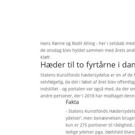
Hans Rønne og Bodil Alling - her i selskab me
de onsdag blev hyldet sammen med årets andr
Kløft
Hæder til to fyrtårne i d
Statens Kunstfonds hædersydelse er en af de 
selvfølgelig, da det i løbet af året blev offentl
indstillet - og portalen var også med, da der 
andre personer, der i 2018 har modtaget den
Fakta
- Statens Kunstfonds Hædersydelser
ydelser', men benævnelsen bruges s
kun er 275 portioner til rådighed,
ledige ydelser pga. dødsfald blan