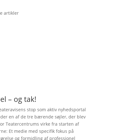
e artikler
el – og tak!
ateravisens stop som aktiv nyhedsportal
nder en af de tre bærende søjler, der blev
for Teatercentrums virke fra starten af
rne: Et medie med specifik fokus på
gørelse og formidling af professionel