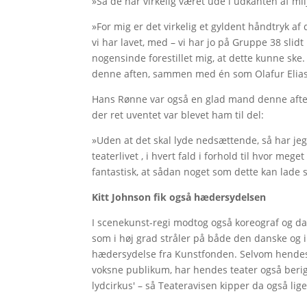
»Så de har virkelig været ude i udkanten af mil
»For mig er det virkelig et gyldent håndtryk af
vi har lavet, med – vi har jo på Gruppe 38 slid
nogensinde forestillet mig, at dette kunne ske.
denne aften, sammen med én som Olafur Eliasso
Hans Rønne var også en glad mand denne aften 
der ret uventet var blevet ham til del:
»Uden at det skal lyde nedsættende, så har jeg
teaterlivet , i hvert fald i forhold til hvor meg
fantastisk, at sådan noget som dette kan lade s
Kitt Johnson fik også hædersydelsen
I scenekunst-regi modtog også koreograf og dan
som i høj grad stråler på både den danske og i
hædersydelse fra Kunstfonden. Selvom hendes 
voksne publikum, har hendes teater også berig
lydcirkus' – så Teateravisen kipper da også lige