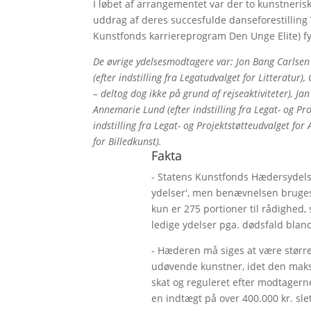
I løbet af arrangementet var der to kunstneri
uddrag af deres succesfulde danseforestilling 
Kunstfonds karriereprogram Den Unge Elite) fy
De øvrige ydelsesmodtagere var: Jon Bang Carlsen (
(efter indstilling fra Legatudvalget for Litteratur),
– deltog dog ikke på grund af rejseaktiviteter), Jan
Annemarie Lund (efter indstilling fra Legat- og Pr
indstilling fra Legat- og Projektstøtteudvalget for 
for Billedkunst).
Fakta
- Statens Kunstfonds Hædersydelser
ydelser', men benævnelsen bruges s
kun er 275 portioner til rådighed,
ledige ydelser pga. dødsfald blan
- Hæderen må siges at være større
udøvende kunstner, idet den maksi
skat og reguleret efter modtagern
en indtægt på over 400.000 kr. sl