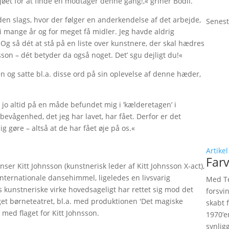
jøet for at finde en modtager denne gang!,« griner Bodil.
 den slags, hvor der følger en anderkendelse af det arbejde,
Senest
t i mange år og for meget få midler. Jeg havde aldrig
 Og så dét at stå på en liste over kunstnere, der skal hædres
n – dét betyder da også noget. Det’ sgu dejligt du!«
og satte bl.a. disse ord på sin oplevelse af denne hæder,
 jo altid på en måde befundet mig i ’kælderetagen’ i
et bevågenhed, det jeg har lavet, har fået. Derfor er det
ig gøre – altså at de har fået øje på os.«
Artikel
Farv
ser Kitt Johnsson (kunstnerisk leder af Kitt Johnsson X-act),
nternationale dansehimmel, ligeledes en livsvarig
Med Te
kunstneriske virke hovedsageligt har rettet sig mod det
forsvi
et børneteatret, bl.a. med produktionen 'Det magiske
skabt 
 med flaget for Kitt Johnsson.
1970’e
synlig