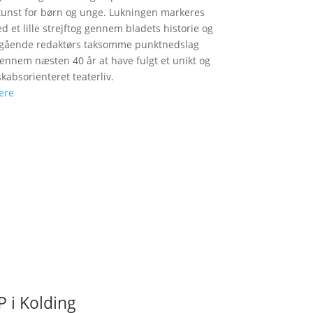
unst for børn og unge. Lukningen markeres
d et lille strejftog gennem bladets historie og
fgående redaktørs taksomme punktnedslag
gennem næsten 40 år at have fulgt et unikt og
skabsorienteret teaterliv.
ere
 i Kolding