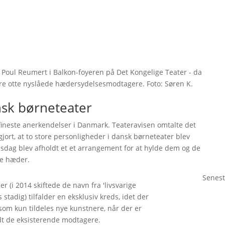
d Poul Reumert i Balkon-foyeren på Det Kongelige Teater - da
e otte nyslåede hædersydelsesmodtagere. Foto: Søren K.
ansk børneteater
fineste anerkendelser i Danmark. Teateravisen omtalte det
iggjort, at to store personligheder i dansk børneteater blev
onsdag blev afholdt et et arrangement for at hylde dem og de
ne hæder.
Senest
 (i 2014 skiftede de navn fra 'livsvarige
tadig) tilfalder en eksklusiv kreds, idet der
 som kun tildeles nye kunstnere, når der er
dt de eksisterende modtagere.