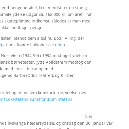
 end pengebeløbet, ikke mindst for en stadig
male ydelse udgør ca. 162.000 kr. om året - før
es skattepligtige indkomst, således at man med
et ikke modtager penge.
listen, blandt dem altså nu Bodil Alling, der
e
) - Hans Rønne i oktober (se
note
)
y Nusselein (1944-99) i 1994 modtaget ydelsen
dansk børneteater. Jytte Abildstrøm modtog den
nde med en vis berøring med
genio Barba (Odin Teatret), og Kirsten
ordelingen mellem kunstarterne, ydelsernes
nst.dk/statens-kunstfond/om-statens-
(caj)
onds livsvarige hædersydelse, og onsdag den 30. januar var