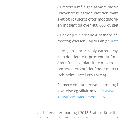
- Hæderen må siges at være større
udøvende kunstner, idet den maksi
skat og reguleret efter modtagern
en indtægt på over 400.000 kr. sl
- Der er p.t. 12 scenekunstnere på 
modtog ydelsen i april i år (se
not
- Tidligere har Paraplyteatrets Ra
som den første repræsentant for 
året efter - og blandt de nuvære
børneteaterområdet finder man Eu
Dehlholm (Hotel Pro Forma)
Se mere om Hædersydelserne og f
størrelse og vilkår m.v. på:
www.ku
kunstfond/haedersydelser/
I alt ti personer modtog i 2018 Statens Kunstf