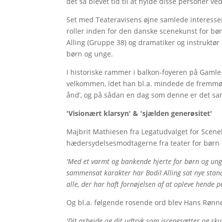
det så blevet tid til at hylde disse personer 
Set med Teateravisens øjne samlede interesse
roller inden for den danske scenekunst for bør
Alling (Gruppe 38) og dramatiker og instruktør 
børn og unge.
I historiske rammer i balkon-foyeren på Gam
velkommen, idet han bl.a. mindede de fremmød
ånd’, og på sådan en dag som denne er det sam
'Visionært klarsyn' & 'sjælden generøsitet'
Majbrit Mathiesen fra Legatudvalget for Scen
hædersydelsesmodtagerne fra teater for børn og
'Med et varmt og bankende hjerte for børn og unge
sammensat karakter har Bodil Alling sat nye stan
alle, der har haft fornøjelsen af at opleve hende p
Og bl.a. følgende rosende ord blev Hans Rønne 
'Dit arbejde og dit udtryk som iscenesætter og sk