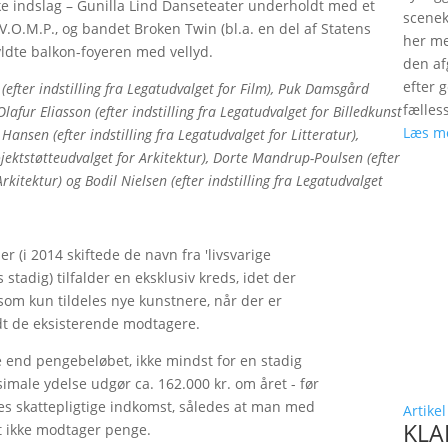
ske indslag – Gunilla Lind Danseteater underholdt med et
scenek
V.O.M.P., og bandet Broken Twin (bl.a. en del af Statens
her me
ldte balkon-foyeren med vellyd.
den a
efter 
efter indstilling fra Legatudvalget for Film), Puk Damsgård
fælles
 Olafur Eliasson (efter indstilling fra Legatudvalget for Billedkunst
Læs m
 Hansen (efter indstilling fra Legatudvalget for Litteratur),
ojektstøtteudvalget for Arkitektur), Dorte Mandrup-Poulsen (efter
Arkitektur) og Bodil Nielsen (efter indstilling fra Legatudvalget
 (i 2014 skiftede de navn fra 'livsvarige
tadig) tilfalder en eksklusiv kreds, idet der
 som kun tildeles nye kunstnere, når der er
dt de eksisterende modtagere.
 end pengebeløbet, ikke mindst for en stadig
male ydelse udgør ca. 162.000 kr. om året - før
es skattepligtige indkomst, således at man med
Artikel
KLAP
et ikke modtager penge.