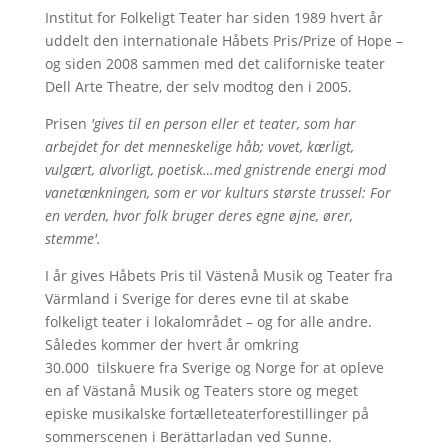
Institut for Folkeligt Teater har siden 1989 hvert år
uddelt den internationale Håbets Pris/Prize of Hope –
og siden 2008 sammen med det californiske teater
Dell Arte Theatre, der selv modtog den i 2005.
Prisen
'gives til en person eller et teater, som har
arbejdet for det menneskelige håb; vovet, kærligt,
vulgært, alvorligt, poetisk…med gnistrende energi mod
vanetænkningen, som er vor kulturs største trussel: For
en verden, hvor folk bruger deres egne øjne, ører,
stemme'.
I år gives Håbets Pris til Västenå Musik og Teater fra
Värmland i Sverige for deres evne til at skabe
folkeligt teater i lokalområdet – og for alle andre.
Således kommer der hvert år omkring
30.000 tilskuere fra Sverige og Norge for at opleve
en af Västanå Musik og Teaters store og meget
episke musikalske fortælleteaterforestillinger på
sommerscenen i Berättarladan ved Sunne.