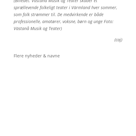
(Billedet: Västanå Musik og Teater skaber et
sprællevende folkeligt teater i Värmland hver sommer,
som folk strømmer til. De medvirkende er både
professionelle, amatører, voksne, børn og unge Foto:
Västanå Musik og Teater)
(caj)
Flere nyheder & navne