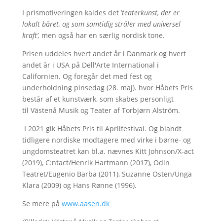
I prismotiveringen kaldes det ’
teaterkunst, der er
lokalt båret, og som samtidig stråler med universel
kraft’,
men også har en særlig nordisk tone.
Prisen uddeles hvert andet år i Danmark og hvert
andet år i USA på Dell'Arte International i
Californien. Og foregår det med fest og
underholdning pinsedag (28. maj). hvor Håbets Pris
består af et kunstværk, som skabes personligt
til Västenå Musik og Teater af Torbjørn Alström.
I 2021 gik Håbets Pris til Aprilfestival. Og blandt
tidligere nordiske modtagere med virke i børne- og
ungdomsteatret kan bl.a. nævnes Kitt Johnson/X-act
(2019), C:ntact/Henrik Hartmann (2017), Odin
Teatret/Eugenio Barba (2011), Suzanne Osten/Unga
Klara (2009) og Hans Rønne (1996).
Se mere på
www.aasen.dk