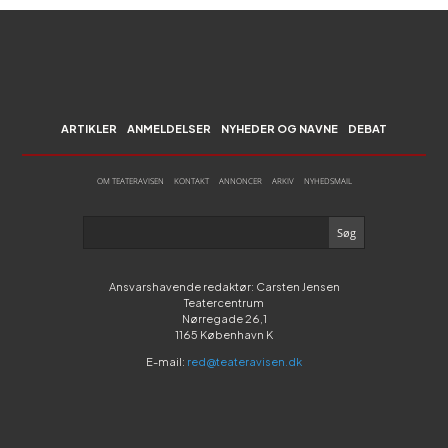
ARTIKLER
ANMELDELSER
NYHEDER OG NAVNE
DEBAT
OM TEATERAVISEN
KONTAKT
ANNONCER
ARKIV
NYHEDSMAIL
Ansvarshavende redaktør: Carsten Jensen
Teatercentrum
Nørregade 26,1
1165 København K
E-mail:
red@teateravisen.dk