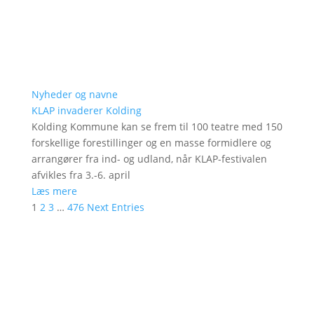
Nyheder og navne
KLAP invaderer Kolding
Kolding Kommune kan se frem til 100 teatre med 150
forskellige forestillinger og en masse formidlere og
arrangører fra ind- og udland, når KLAP-festivalen
afvikles fra 3.-6. april
Læs mere
1
2
3
…
476
Next Entries