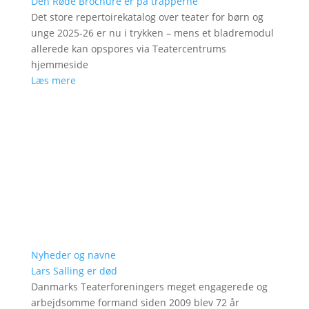
Den Røde Brochure er på trapperne
Det store repertoirekatalog over teater for børn og
unge 2025-26 er nu i trykken – mens et bladremodul
allerede kan opspores via Teatercentrums
hjemmeside
Læs mere
Nyheder og navne
Lars Salling er død
Danmarks Teaterforeningers meget engagerede og
arbejdsomme formand siden 2009 blev 72 år