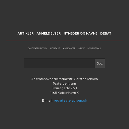
ARTIKLER
ANMELDELSER
NYHEDER OG NAVNE
DEBAT
OM TEATERAVISEN
KONTAKT
ANNONCER
ARKIV
NYHEDSMAIL
Ansvarshavende redaktør: Carsten Jensen
Teatercentrum
Nørregade 26,1
1165 København K
E-mail:
red@teateravisen.dk