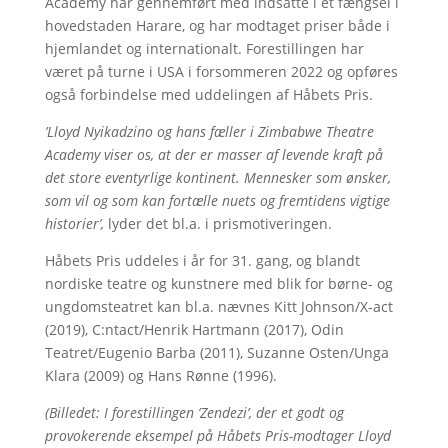
Academy har gennemført med indsatte i et fængsel i
hovedstaden Harare, og har modtaget priser både i
hjemlandet og internationalt. Forestillingen har
været på turne i USA i forsommeren 2022 og opføres
også forbindelse med uddelingen af Håbets Pris.
’Lloyd Nyikadzino og hans fæller i Zimbabwe Theatre
Academy viser os, at der er masser af levende kraft på
det store eventyrlige kontinent. Mennesker som ønsker,
som vil og som kan fortælle nuets og fremtidens vigtige
historier’,
lyder det bl.a. i prismotiveringen.
Håbets Pris uddeles i år for 31. gang, og blandt
nordiske teatre og kunstnere med blik for børne- og
ungdomsteatret kan bl.a. nævnes Kitt Johnson/X-act
(2019), C:ntact/Henrik Hartmann (2017), Odin
Teatret/Eugenio Barba (2011), Suzanne Osten/Unga
Klara (2009) og Hans Rønne (1996).
(Billedet: I forestillingen ’Zendezi’, der et godt og
provokerende eksempel på Håbets Pris-modtager Lloyd