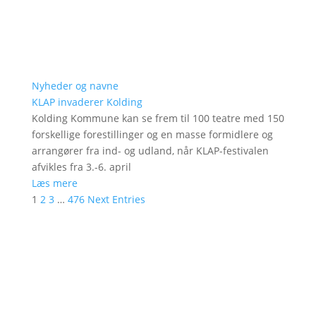
Nyheder og navne
KLAP invaderer Kolding
Kolding Kommune kan se frem til 100 teatre med 150
forskellige forestillinger og en masse formidlere og
arrangører fra ind- og udland, når KLAP-festivalen
afvikles fra 3.-6. april
Læs mere
1
2
3
…
476
Next Entries