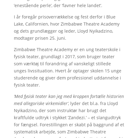
’enestående perle’, der ’favner hele landet’.
I år foregår prisoverrækkelse og fest derfor i Blue
Lake, Californien, hvor Zimbabwe Theatre Academy
og dets grundlægger og leder, Lloyd Nyikadzino,
modtager prisen 25. juni.
Zimbabwe Theatre Academy er en ung teaterskole i
fysisk teater, grundlagt i 2017, som bruger teater
som værktøj til forandring af vanskeligt stillede
unges livssituation. Hvert år optager skolen 15 unge
studerende og giver dem professionel uddannelse i
fysisk teater.
’Med fysisk teater kan jeg med kroppen fortælle historien
med allegoriske virkemidler’
, lyder det bl.a. fra Lloyd
Nyikadzino, der som instruktør har brugt det
kraftfulde udtryk i stykket ’Zandezi.’ – et slangudtryk
for fængsel. Forestillingen er skabt på baggrund af et
systematisk arbejde, som Zimbabwe Theatre