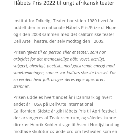
Håbets Pris 2022 til ungt afrikansk teater
Institut for Folkeligt Teater har siden 1989 hvert år
uddelt den internationale Håbets Pris/Prize of Hope –
og siden 2008 sammen med det californiske teater
Dell Arte Theatre, der selv modtog den i 2005.
Prisen '
gives til en person eller et teater, som har
arbejdet for det menneskelige håb; vovet, kærligt,
vulgært, alvorligt, poetisk…med gnistrende energi mod
vanetænkningen, som er vor kulturs største trussel: For
en verden, hvor folk bruger deres egne øjne, ører,
stemme'.
Prisen uddeles hvert andet år i Danmark og hvert
andet år i USA på Dell'Arte International i
Californien. Sidste år gik Håbets Pris til Aprilfestival,
der arrangeres af Teatercentrum, og således kunne
direktør Henrik Køhler drage til Åsen i Nordjylland og
modtage skulptur og gode ord om festivalen som en