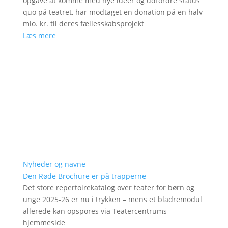
opgave at komme med nye ideer og udfordre status
quo på teatret, har modtaget en donation på en halv
mio. kr. til deres fællesskabsprojekt
Læs mere
Nyheder og navne
Den Røde Brochure er på trapperne
Det store repertoirekatalog over teater for børn og
unge 2025-26 er nu i trykken – mens et bladremodul
allerede kan opspores via Teatercentrums
hjemmeside