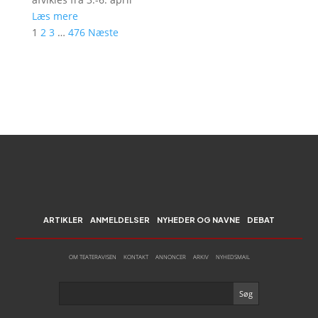
Læs mere
1
2
3
…
476
Næste
ARTIKLER
ANMELDELSER
NYHEDER OG NAVNE
DEBAT
OM TEATERAVISEN
KONTAKT
ANNONCER
ARKIV
NYHEDSMAIL