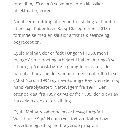
forestilling 'Tre små selvmord' er en klassiker i
objektteatergenren.
Nu bliver et uddrag af denne forestilling vist under
et besøg i København 8. og 10. september 2013 i
forbindelse med en såkaldt artist talk-seance og
bogreception.
Gyula Molnàr, der er født i Ungarn i 1950, men i
mange år har boet og arbejdet i Italien, har også sat
sit præg på dansk børne- og ungdomsteater, idet
han bl.a. har arbejdet sammen med Teater Rio Rose
('Mod Nord' i 1994) og navnkundige Ray Nusselein og
hans Paraplyteater: 'Nattevågen' fra 1994, 'Den
ottende dag' fra 1997 og 'Aske' fra 1999, der blev Ray
Nusseleins sidste forestilling.
Gyula Molnàrs københavnske besøg foregår i
Warehouse 9 på Halmtorvet, tæt ved Københavns
Hovedbanegård og med følgende program: