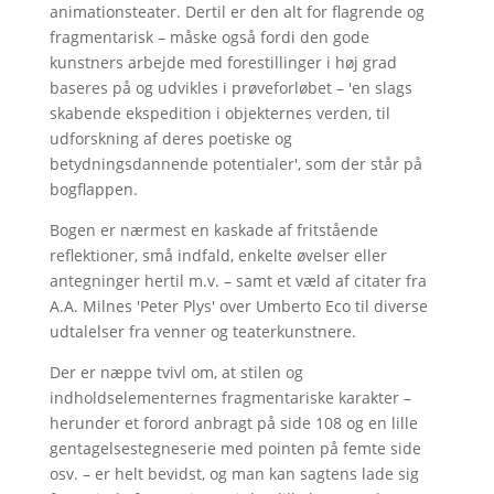
animationsteater. Dertil er den alt for flagrende og
fragmentarisk – måske også fordi den gode
kunstners arbejde med forestillinger i høj grad
baseres på og udvikles i prøveforløbet – 'en slags
skabende ekspedition i objekternes verden, til
udforskning af deres poetiske og
betydningsdannende potentialer', som der står på
bogflappen.
Bogen er nærmest en kaskade af fritstående
reflektioner, små indfald, enkelte øvelser eller
antegninger hertil m.v. – samt et væld af citater fra
A.A. Milnes 'Peter Plys' over Umberto Eco til diverse
udtalelser fra venner og teaterkunstnere.
Der er næppe tvivl om, at stilen og
indholdselementernes fragmentariske karakter –
herunder et forord anbragt på side 108 og en lille
gentagelsestegneserie med pointen på femte side
osv. – er helt bevidst, og man kan sagtens lade sig