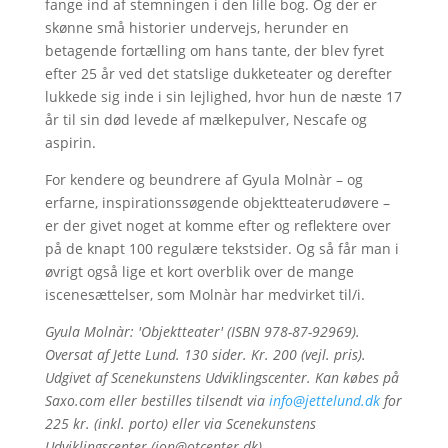
fange ind af stemningen i den lille bog. Og der er
skønne små historier undervejs, herunder en
betagende fortælling om hans tante, der blev fyret
efter 25 år ved det statslige dukketeater og derefter
lukkede sig inde i sin lejlighed, hvor hun de næste 17
år til sin død levede af mælkepulver, Nescafe og
aspirin.
For kendere og beundrere af Gyula Molnàr – og
erfarne, inspirationssøgende objektteaterudøvere –
er der givet noget at komme efter og reflektere over
på de knapt 100 regulære tekstsider. Og så får man i
øvrigt også lige et kort overblik over de mange
iscenesættelser, som Molnàr har medvirket til/i.
Gyula Molnàr: 'Objektteater' (ISBN 978-87-92969).
Oversat af Jette Lund. 130 sider. Kr. 200 (vejl. pris).
Udgivet af Scenekunstens Udviklingscenter. Kan købes på
Saxo.com eller bestilles tilsendt via
info@jettelund.dk
for
225 kr. (inkl. porto) eller via Scenekunstens
Udviklingscenter (jon@otcenter.dk)