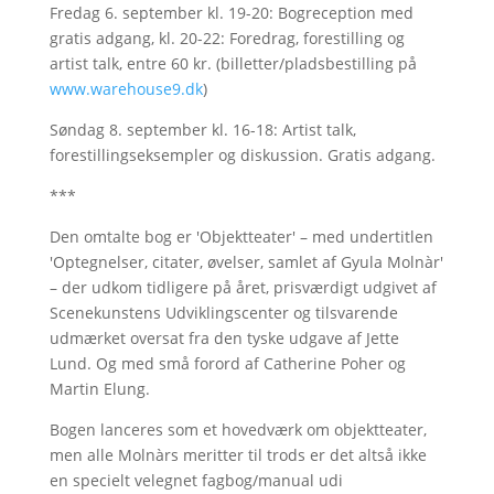
Fredag 6. september kl. 19-20: Bogreception med
gratis adgang, kl. 20-22: Foredrag, forestilling og
artist talk, entre 60 kr. (billetter/pladsbestilling på
www.warehouse9.dk
)
Søndag 8. september kl. 16-18: Artist talk,
forestillingseksempler og diskussion. Gratis adgang.
***
Den omtalte bog er 'Objektteater' – med undertitlen
'Optegnelser, citater, øvelser, samlet af Gyula Molnàr'
– der udkom tidligere på året, prisværdigt udgivet af
Scenekunstens Udviklingscenter og tilsvarende
udmærket oversat fra den tyske udgave af Jette
Lund. Og med små forord af Catherine Poher og
Martin Elung.
Bogen lanceres som et hovedværk om objektteater,
men alle Molnàrs meritter til trods er det altså ikke
en specielt velegnet fagbog/manual udi