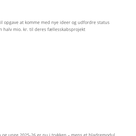
til opgave at komme med nye ideer og udfordre status
 halv mio. kr. til deres fællesskabsprojekt
rn og unge 2025-26 er nu i trykken – mens et bladremodul