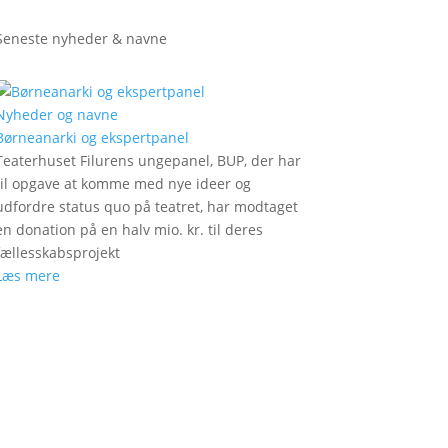
Seneste nyheder & navne
Nyheder og navne
Børneanarki og ekspertpanel
Teaterhuset Filurens ungepanel, BUP, der har
til opgave at komme med nye ideer og
udfordre status quo på teatret, har modtaget
en donation på en halv mio. kr. til deres
fællesskabsprojekt
Læs mere