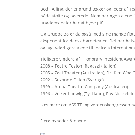
Bodil Alling, der er grundlægger og leder af Te
både stolte og beærede. Nomineringen alene for
ungdomsteater har at byde på’.
Og Gruppe 38 er da også med sine mange flott
eksponent for dansk børneteater. Det har betyd
og lagt yderligere alene til teatrets internatio
Tidligere vindere af `Honorary President Awar
2008 – Teatro Testoni Ragazzi (Italien)
2005 – Zeal Theater (Australien), Dr. Kim Woo 
2002 – Suzanne Osten (Sverige)
1999 – Arena Theatre Company (Australien)
1996 – Volker Ludwig (Tyskland), Ray Nusselei
Læs mere om ASSITEJ og verdenskongressen 
Flere nyheder & navne