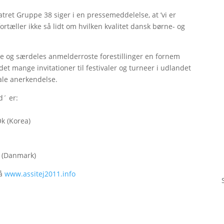
atret Gruppe 38 siger i en pressemeddelelse, at ’vi er
tæller ikke så lidt om hvilken kvalitet dansk børne- og
e og særdeles anmelderroste forestillinger en fornem
et mange invitationer til festivaler og turneer i udlandet
nale anerkendelse.
d´ er:
Ok (Korea)
n (Danmark)
på
www.assitej2011.info