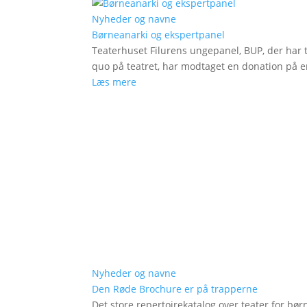
Nyheder og navne
Børneanarki og ekspertpanel
Teaterhuset Filurens ungepanel, BUP, der har 
quo på teatret, har modtaget en donation på en
Læs mere
Nyheder og navne
Den Røde Brochure er på trapperne
Det store repertoirekatalog over teater for bø