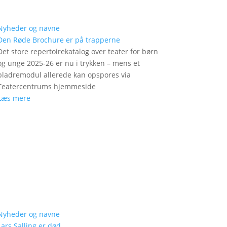
Nyheder og navne
Den Røde Brochure er på trapperne
Det store repertoirekatalog over teater for børn
og unge 2025-26 er nu i trykken – mens et
bladremodul allerede kan opspores via
Teatercentrums hjemmeside
Læs mere
Nyheder og navne
Lars Salling er død