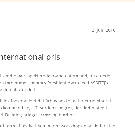
2. juni 2010
nternational pris
alt kendte og respekterede børneteatermand, nu afdøde
 den fornemme Honorary President Award ved ASSITEJ’s
g den blev uddelt.
leins fodspor, idet det århusianske teater er nomineret
’s kommende og 17. verdenskongres, der finder sted i
’Building bridges, crossing borders’.
i form af festival, seminarer, workshops m.v. finder sted