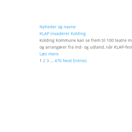
Nyheder og navne
KLAP invaderer Kolding
Kolding Kommune kan se frem til 100 teatre me
og arrangører fra ind- og udland, når KLAP-festi
Læs mere
1
2
3
…
476
Next Entries