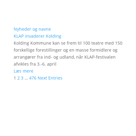
Nyheder og navne
KLAP invaderer Kolding
Kolding Kommune kan se frem til 100 teatre med 150
forskellige forestillinger og en masse formidlere og
arrangører fra ind- og udland, når KLAP-festivalen
afvikles fra 3.-6. april
Læs mere
1
2
3
…
476
Next Entries