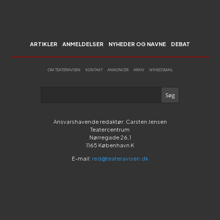
ARTIKLER
ANMELDELSER
NYHEDER OG NAVNE
DEBAT
OM TEATERAVISEN
KONTAKT
ANNONCER
ARKIV
NYHEDSMAIL
Ansvarshavende redaktør: Carsten Jensen
Teatercentrum
Nørregade 26,1
1165 København K
E-mail:
red@teateravisen.dk