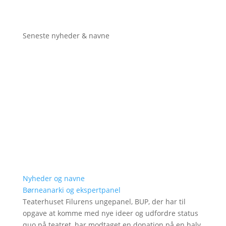
Seneste nyheder & navne
Nyheder og navne
Børneanarki og ekspertpanel
Teaterhuset Filurens ungepanel, BUP, der har til
opgave at komme med nye ideer og udfordre status
quo på teatret, har modtaget en donation på en halv