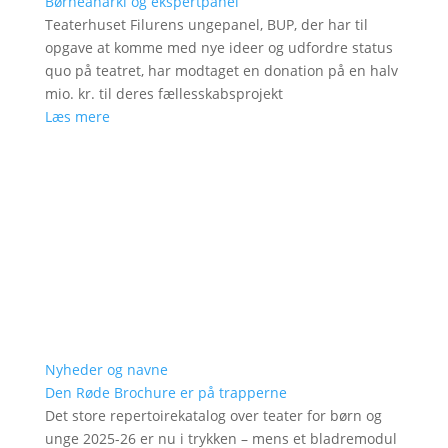
Børneanarki og ekspertpanel
Teaterhuset Filurens ungepanel, BUP, der har til
opgave at komme med nye ideer og udfordre status
quo på teatret, har modtaget en donation på en halv
mio. kr. til deres fællesskabsprojekt
Læs mere
Nyheder og navne
Den Røde Brochure er på trapperne
Det store repertoirekatalog over teater for børn og
unge 2025-26 er nu i trykken – mens et bladremodul