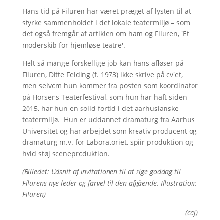
Hans tid på Filuren har været præget af lysten til at
styrke sammenholdet i det lokale teatermiljø – som
det også fremgår af artiklen om ham og Filuren, 'Et
moderskib for hjemløse teatre'.
Helt så mange forskellige job kan hans afløser på
Filuren, Ditte Felding (f. 1973) ikke skrive på cv'et,
men selvom hun kommer fra posten som koordinator
på Horsens Teaterfestival, som hun har haft siden
2015, har hun en solid fortid i det aarhusianske
teatermiljø. Hun er uddannet dramaturg fra Aarhus
Universitet og har arbejdet som kreativ producent og
dramaturg m.v. for Laboratoriet, spiir produktion og
hvid støj sceneproduktion.
(Billedet: Udsnit af invitationen til at sige goddag til
Filurens nye leder og farvel til den afgående. Illustration:
Filuren)
(caj)