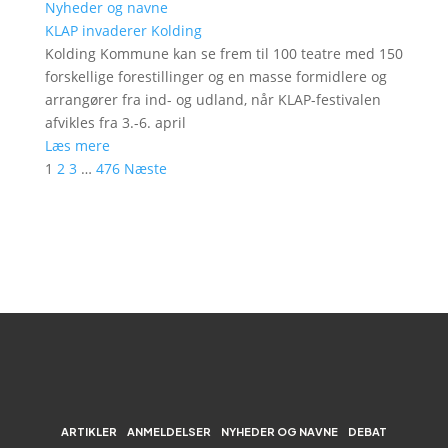
Nyheder og navne
KLAP invaderer Kolding
Kolding Kommune kan se frem til 100 teatre med 150
forskellige forestillinger og en masse formidlere og
arrangører fra ind- og udland, når KLAP-festivalen
afvikles fra 3.-6. april
Læs mere
1
2
3
…
476
Næste
ARTIKLER
ANMELDELSER
NYHEDER OG NAVNE
DEBAT