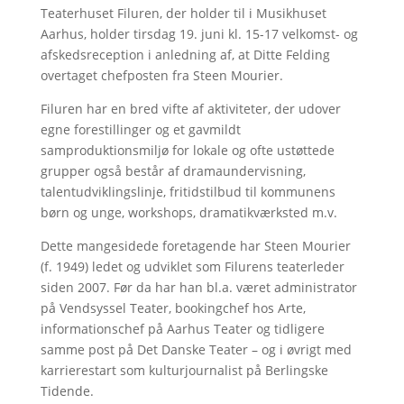
Teaterhuset Filuren, der holder til i Musikhuset
Aarhus, holder tirsdag 19. juni kl. 15-17 velkomst- og
afskedsreception i anledning af, at Ditte Felding
overtaget chefposten fra Steen Mourier.
Filuren har en bred vifte af aktiviteter, der udover
egne forestillinger og et gavmildt
samproduktionsmiljø for lokale og ofte ustøttede
grupper også består af dramaundervisning,
talentudviklingslinje, fritidstilbud til kommunens
børn og unge, workshops, dramatikværksted m.v.
Dette mangesidede foretagende har Steen Mourier
(f. 1949) ledet og udviklet som Filurens teaterleder
siden 2007. Før da har han bl.a. været administrator
på Vendsyssel Teater, bookingchef hos Arte,
informationschef på Aarhus Teater og tidligere
samme post på Det Danske Teater – og i øvrigt med
karrierestart som kulturjournalist på Berlingske
Tidende.