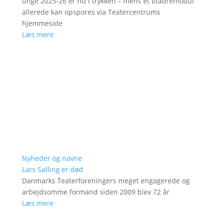
unge 2025-26 er nu i trykken – mens et bladremodul
allerede kan opspores via Teatercentrums
hjemmeside
Læs mere
Nyheder og navne
Lars Salling er død
Danmarks Teaterforeningers meget engagerede og
arbejdsomme formand siden 2009 blev 72 år
Læs mere