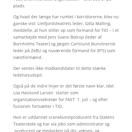
plads.
Og hvad der længe har rumlet i korridorerne, blev nu
ganske vist: Limfjordsteatrets leder, Gitta Malling,
meddelte, at hun stiller op som formand for TIO – i et
samarbejde med Jens Svane Botrup (leder af
Bornholms Teater) og Jørgen Carlslund (kunstnerisk
leder på ZeBU og nuværende formand for BTS) som
næstformænd.
Der ventes ikke modkandidater til dette stærke
ledelsesudspil.
Også på de indre linjer er det første navn klar, idet
Loa Haislund Larsen starter som
organisationssekretær for FAST 1. juli – og efter
fusionen fortsætter i TIO.
Hun er uddannet scenekunstproducent fra Statens
Teaterskole og har via jobs som administrator og
producent og medvirken på div. voksen- og