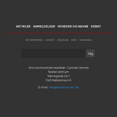
ARTIKLER
ANMELDELSER
NYHEDER OG NAVNE
DEBAT
OM TEATERAVISEN
KONTAKT
ANNONCER
ARKIV
NYHEDSMAIL
Ansvarshavende redaktør: Carsten Jensen
Teatercentrum
Nørregade 26,1
1165 København K
E-mail:
red@teateravisen.dk