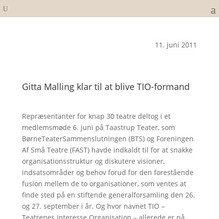
11. juni 2011
Gitta Malling klar til at blive TIO-formand
Repræsentanter for knap 30 teatre deltog i et
medlemsmøde 6. juni på Taastrup Teater, som
BørneTeaterSammenslutningen (BTS) og Foreningen
Af Små Teatre (FAST) havde indkaldt til for at snakke
organisationsstruktur og diskutere visioner,
indsatsområder og behov forud for den forestående
fusion mellem de to organisationer, som ventes at
finde sted på en stiftende generalforsamling den 26.
og 27. september i år. Og hvor navnet TIO –
Teatrenes Interesse Organisation – allerede er på