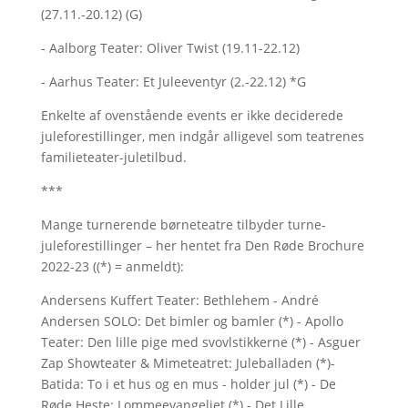
(27.11.-20.12) (G)
- Aalborg Teater: Oliver Twist (19.11-22.12)
- Aarhus Teater: Et Juleeventyr (2.-22.12) *G
Enkelte af ovenstående events er ikke deciderede
juleforestillinger, men indgår alligevel som teatrenes
familieteater-juletilbud.
***
Mange turnerende børneteatre tilbyder turne-
juleforestillinger – her hentet fra Den Røde Brochure
2022-23 ((*) = anmeldt):
Andersens Kuffert Teater: Bethlehem - André
Andersen SOLO: Det bimler og bamler (*) - Apollo
Teater: Den lille pige med svovlstikkerne (*) - Asguer
Zap Showteater & Mimeteatret: Juleballaden (*)-
Batida: To i et hus og en mus - holder jul (*) - De
Røde Heste: Lommeevangeliet (*) - Det Lille