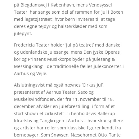
på Blegdamsvej i København, mens Vendsyssel
Teater har sange som del af rammen for ’Jul i Boxen
med legetøjstræet’, hvor børn inviteres til at tage
deres egne tøjdyr og halstørklæder med som
julepynt.
Fredericia Teater holder ’Jul på teatret’ med danske
og udenlandske julesange, mens Den Jyske Operas
kor og Prinsens Musikkorps byder på ’Julesang &
Messingklang’ i de traditionelle fælles julekoncerter i
Aarhus og Vejle.
Afslutningsvist må også nævnes ’Cirkus Jul’,
præsenteret af Aarhus Teater, Saxo og
Muskelsvindfonden, der fra 11. november til 18.
december afvikler en juleforestilling i form af et
stort show i et cirkustelt – i henholdsvis Ballerup
Idrætsby og Tangkrogen i Aarhus – hvor skuespillere
og artister har roller som klassiske figurer kendt fra
børnebøger. Som Snøvsen, Næsehornet Otto, Tante