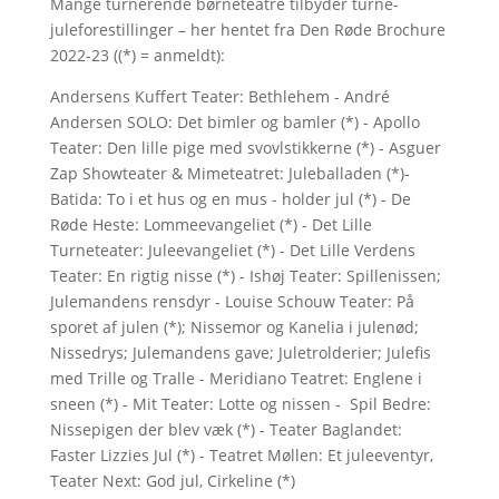
Mange turnerende børneteatre tilbyder turne-
juleforestillinger – her hentet fra Den Røde Brochure
2022-23 ((*) = anmeldt):
Andersens Kuffert Teater: Bethlehem - André
Andersen SOLO: Det bimler og bamler (*) - Apollo
Teater: Den lille pige med svovlstikkerne (*) - Asguer
Zap Showteater & Mimeteatret: Juleballaden (*)-
Batida: To i et hus og en mus - holder jul (*) - De
Røde Heste: Lommeevangeliet (*) - Det Lille
Turneteater: Juleevangeliet (*) - Det Lille Verdens
Teater: En rigtig nisse (*) - Ishøj Teater: Spillenissen;
Julemandens rensdyr - Louise Schouw Teater: På
sporet af julen (*); Nissemor og Kanelia i julenød;
Nissedrys; Julemandens gave; Juletrolderier; Julefis
med Trille og Tralle - Meridiano Teatret: Englene i
sneen (*) - Mit Teater: Lotte og nissen - Spil Bedre:
Nissepigen der blev væk (*) - Teater Baglandet:
Faster Lizzies Jul (*) - Teatret Møllen: Et juleeventyr,
Teater Next: God jul, Cirkeline (*)