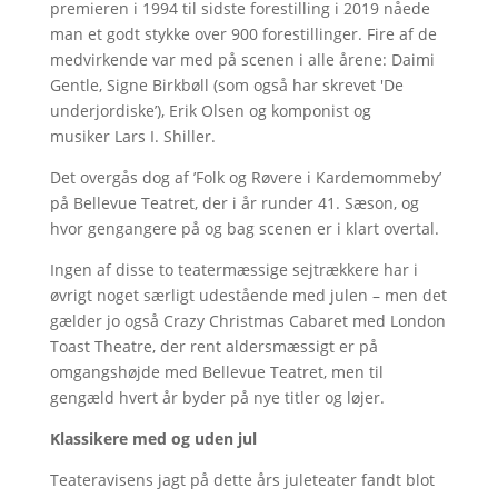
premieren i 1994 til sidste forestilling i 2019 nåede
man et godt stykke over 900 forestillinger. Fire af de
medvirkende var med på scenen i alle årene: Daimi
Gentle, Signe Birkbøll (som også har skrevet 'De
underjordiske’), Erik Olsen og komponist og
musiker Lars I. Shiller.
Det overgås dog af ’Folk og Røvere i Kardemommeby’
på Bellevue Teatret, der i år runder 41. Sæson, og
hvor gengangere på og bag scenen er i klart overtal.
Ingen af disse to teatermæssige sejtrækkere har i
øvrigt noget særligt udestående med julen – men det
gælder jo også Crazy Christmas Cabaret med London
Toast Theatre, der rent aldersmæssigt er på
omgangshøjde med Bellevue Teatret, men til
gengæld hvert år byder på nye titler og løjer.
Klassikere med og uden jul
Teateravisens jagt på dette års juleteater fandt blot