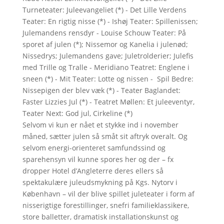
Turneteater: Juleevangeliet (*) - Det Lille Verdens
Teater: En rigtig nisse (*) - Ishøj Teater: Spillenissen;
Julemandens rensdyr - Louise Schouw Teater: På
sporet af julen (*); Nissemor og Kanelia i julenød;
Nissedrys; Julemandens gave; Juletrolderier; Julefis
med Trille og Tralle - Meridiano Teatret: Englene i
sneen (*) - Mit Teater: Lotte og nissen - Spil Bedre:
Nissepigen der blev væk (*) - Teater Baglandet:
Faster Lizzies Jul (*) - Teatret Møllen: Et juleeventyr,
Teater Next: God jul, Cirkeline (*)
Selvom vi kun er nået et stykke ind i november
måned, sætter julen så småt sit aftryk overalt. Og
selvom energi-orienteret samfundssind og
sparehensyn vil kunne spores her og der – fx
dropper Hotel d’Angleterre deres ellers så
spektakulære juleudsmykning på Kgs. Nytorv i
København – vil der blive spillet juleteater i form af
nisserigtige forestillinger, snefri familieklassikere,
store balletter, dramatisk installationskunst og