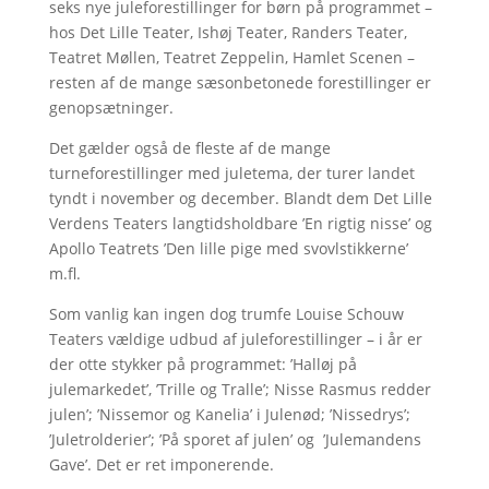
seks nye juleforestillinger for børn på programmet –
hos Det Lille Teater, Ishøj Teater, Randers Teater,
Teatret Møllen, Teatret Zeppelin, Hamlet Scenen –
resten af de mange sæsonbetonede forestillinger er
genopsætninger.
Det gælder også de fleste af de mange
turneforestillinger med juletema, der turer landet
tyndt i november og december. Blandt dem Det Lille
Verdens Teaters langtidsholdbare ’En rigtig nisse’ og
Apollo Teatrets ’Den lille pige med svovlstikkerne’
m.fl.
Som vanlig kan ingen dog trumfe Louise Schouw
Teaters vældige udbud af juleforestillinger – i år er
der otte stykker på programmet: ’Halløj på
julemarkedet’, ’Trille og Tralle’; Nisse Rasmus redder
julen’; ’Nissemor og Kanelia’ i Julenød; ’Nissedrys’;
’Juletrolderier’; ’På sporet af julen’ og ’Julemandens
Gave’. Det er ret imponerende.