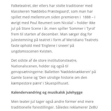
Folketeatret, der ellers har stolte traditioner med
klassikeren ’Nøddebo Præstegaard’, som man har
spillet med mellemrum siden premieren i 1888 – i
øvrigt med Poul Reumert som Nicolai’ – holder ikke
jul på Store Scene i år, men spiller ’Sommer i Tyrol’
frem til starten af december. Man sørger dog for
julestemning på teatret i form af Meridiano Teatrets
faste ophold med ’Englene i sneen’ på
ungdomsscenen Kvisten.
Det sidste af de store institutionsteatre,
Nationalscenen, holder sig også til
genopsætningerne: Balletten ’Nøddeknækkeren’ på
Gamle Scene og 'Den utrolige historie om den
kæmpestore pære’ i Skuespilhuset.
Kalendervandring og musikalsk julehygge
Men teater-jul tager også andre former end mere
traditionelle forestillinger. Således reklamerer ZeBU