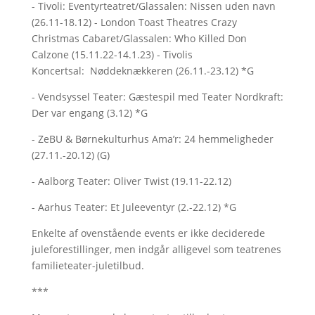
- Tivoli: Eventyrteatret/Glassalen: Nissen uden navn
(26.11-18.12) - London Toast Theatres Crazy
Christmas Cabaret/Glassalen: Who Killed Don
Calzone (15.11.22-14.1.23) - Tivolis
Koncertsal: Nøddeknækkeren (26.11.-23.12) *G
- Vendsyssel Teater: Gæstespil med Teater Nordkraft:
Der var engang (3.12) *G
- ZeBU & Børnekulturhus Ama’r: 24 hemmeligheder
(27.11.-20.12) (G)
- Aalborg Teater: Oliver Twist (19.11-22.12)
- Aarhus Teater: Et Juleeventyr (2.-22.12) *G
Enkelte af ovenstående events er ikke deciderede
juleforestillinger, men indgår alligevel som teatrenes
familieteater-juletilbud.
***