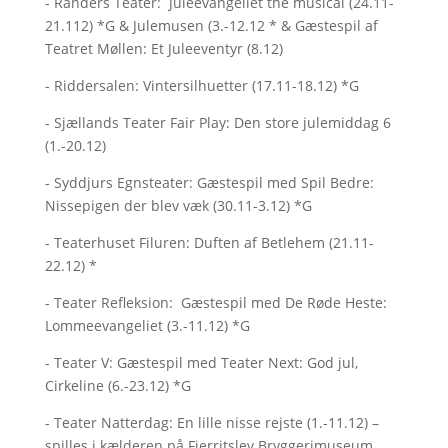
- Randers Teater: Juleevangeliet the musical (24.11-
21.112) *G & Julemusen (3.-12.12 * & Gæstespil af
Teatret Møllen: Et Juleeventyr (8.12)
- Riddersalen: Vintersilhuetter (17.11-18.12) *G
- Sjællands Teater Fair Play: Den store julemiddag 6
(1.-20.12)
- Syddjurs Egnsteater: Gæstespil med Spil Bedre:
Nissepigen der blev væk (30.11-3.12) *G
- Teaterhuset Filuren: Duften af Betlehem (21.11-
22.12) *
- Teater Refleksion: Gæstespil med De Røde Heste:
Lommeevangeliet (3.-11.12) *G
- Teater V: Gæstespil med Teater Next: God jul,
Cirkeline (6.-23.12) *G
- Teater Natterdag: En lille nisse rejste (1.-11.12) –
spilles i kælderen på Fjerritslev Bryggerimuseum