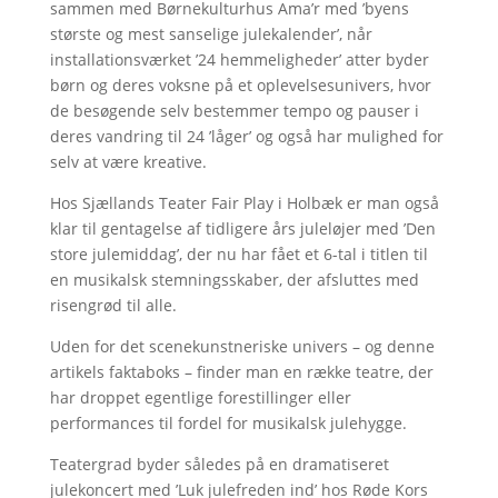
sammen med Børnekulturhus Ama’r med ’byens
største og mest sanselige julekalender’, når
installationsværket ’24 hemmeligheder’ atter byder
børn og deres voksne på et oplevelsesunivers, hvor
de besøgende selv bestemmer tempo og pauser i
deres vandring til 24 ’låger’ og også har mulighed for
selv at være kreative.
Hos Sjællands Teater Fair Play i Holbæk er man også
klar til gentagelse af tidligere års juleløjer med ’Den
store julemiddag’, der nu har fået et 6-tal i titlen til
en musikalsk stemningsskaber, der afsluttes med
risengrød til alle.
Uden for det scenekunstneriske univers – og denne
artikels faktaboks – finder man en række teatre, der
har droppet egentlige forestillinger eller
performances til fordel for musikalsk julehygge.
Teatergrad byder således på en dramatiseret
julekoncert med ’Luk julefreden ind’ hos Røde Kors