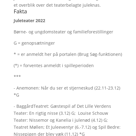
et overblik over det teaterbelagte juleknas.
Fakta
Juleteater 2022
Børne- og ungdomsteater og familieforestillinger
G = genopsætninger
* = er anmeldt her på portalen (Brug Søg-funktionen)
(*) = forventes anmeldt i spilleperioden
***
- Anemonen: Når du ser et stjerneskud (22.11-23.12)
*G
- BaggårdTeatret: Gæstespil af Det Lille Verdens
Teater: En rigtig nisse (3.12) G; Louise Schouw
Teater: Nissemor og Kanelia i julenød (4.12) G;
Teatret Møllen; Et Juleeventyr (6.-7.12) og Spil Bedre:
Nissepigen der blev væk (11.12) *G