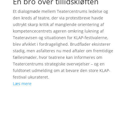
En bro over tillidskløften
Et dialogmøde mellem Teatercentrums ledelse og
den kreds af teatre, der via protestbreve havde
udtrykt skarp kritik af manglende orientering af
kompetencecentrets ageren omkring lukning af
Teateravisen og situationen for KLAP-festivalerne,
blev afviklet i fordragelighed. Brudflader eksisterer
stadig, men asfalteres nu med aftaler om fremtidige
fællesmøder, hvor teatrene kan informeres om
Teatercentrums strategiske overvejelser – og en
fuldtonet udmelding om at bevare den store KLAP-
festival ukurateret.
Læs mere