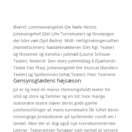
Øverst: Lommeevangeliet (De Røde Heste);
Juleevangeliet (Det Lille Turneteater) og Nissepigen
der blev væk (Spil Bedre). Midt: Helligtrekongersaften
(HamletScenen); Nøddeknækkeren (Det Kgl. Teater)
og Nissemor og Kanelia i julenød (Louise Schouw
Teater). Nederst: Den store julemiddag 6 (Sjællands
Teater Fair Play); Juleevangeliet the musical (Randers
Teater) og Spillenissen (Ishøj Teater). Foto: Teatrene
Gensynsglædens højsæson
Jul er lig med en masse stemningsfuldt teater for
små og store og familier og en tid, hvor mange
stationære teatre støver deres gode gamle
juleforestillinger af, mens turneteatre får luftet deres
nisserigtige produktioner på spillesteder rundt om i
landet. Men der er dog også nye scenekunstneriske
julerier. Teateravisen forsøger som vanligt at servere