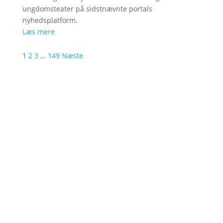
ungdomsteater på sidstnævnte portals
nyhedsplatform.
Læs mere
1
2
3
…
149
Næste