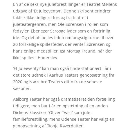
En af de seks nye juleforestillinger er Teatret Møllens
udgave af ’Et Juleeventyr’. Denne skribent erindrer
faktisk ikke tidligere forsøg fra teatret i
juleteatergenren, men Ole Sørensen i rollen som
fedsylen Ebenezer Scrooge lyder som en fortrinlig
ide. Og det afspejles i den omfangsrig turne til over
20 forskellige spillesteder, der venter Sørensen og
hans enlige medspiller, Iza Mortag Freund, når der
ikke spilles i Haderslev.
’Et Juleeventyr’ kan man også finde stationært i år i
det store udtræk i Aarhus Teaters genopsætning fra
2020 og Nørrebro Teaters ditto fra de seneste
sæsoner.
Aalborg Teater har også dramatiseret den fortælling
tidligere, men har i år en opsætning af en anden
Dickens-klassiker, ’Oliver Twist’ som jule-
familieforestilling, mens Odense Teater har valgt en
genopsætning af ’Ronja Røverdatter’.