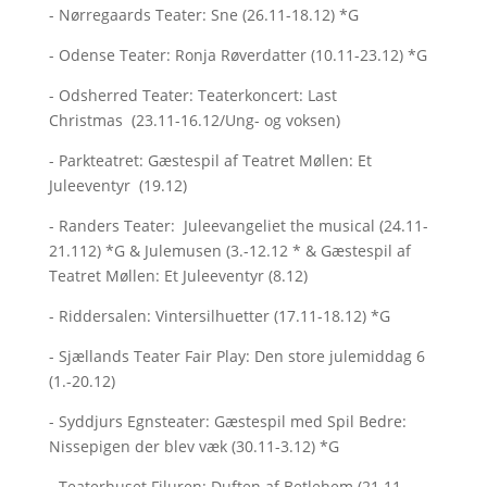
- Nørregaards Teater: Sne (26.11-18.12) *G
- Odense Teater: Ronja Røverdatter (10.11-23.12) *G
- Odsherred Teater: Teaterkoncert: Last
Christmas (23.11-16.12/Ung- og voksen)
- Parkteatret: Gæstespil af Teatret Møllen: Et
Juleeventyr (19.12)
- Randers Teater: Juleevangeliet the musical (24.11-
21.112) *G & Julemusen (3.-12.12 * & Gæstespil af
Teatret Møllen: Et Juleeventyr (8.12)
- Riddersalen: Vintersilhuetter (17.11-18.12) *G
- Sjællands Teater Fair Play: Den store julemiddag 6
(1.-20.12)
- Syddjurs Egnsteater: Gæstespil med Spil Bedre:
Nissepigen der blev væk (30.11-3.12) *G
- Teaterhuset Filuren: Duften af Betlehem (21.11-