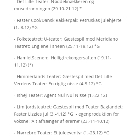
- Det Lille Teater: Nøddeknækkeren og
musedronningen (29.10-21.12) *
- Faster Cool/Dansk Rakkerpak: Petruskas julehjerte
(1.-8.12) *G
- Folketeatret: U-teater: Gæstespil med Meridiano
Teatret: Englene i sneen (25.11-18.12) *G
- HamletScenen: Helligtrekongersaften (19.11-
11.12) (*)
- Himmerlands Teater: Gæstespil med Det Lille
Verdens Teater: En rigtig nisse (4-8.12) *G
- Ishøj Teater: Agent Nul Nul Nisse (1.-22.12)
- Limfjordsteatret: Gæstespil med Teater Baglandet:
Faster Lizzies Jul (3.-4.12) *G - egenproduktion for
voksne: ’Alt afhænger af ørerne’ (23.-11-10.12)
- Nørrebro Teater: Et juleeventyr (1.-23.12) *G