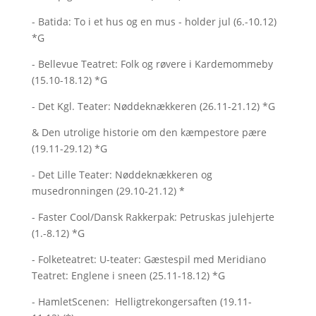
- Batida: To i et hus og en mus - holder jul (6.-10.12)
*G
- Bellevue Teatret: Folk og røvere i Kardemommeby
(15.10-18.12) *G
- Det Kgl. Teater: Nøddeknækkeren (26.11-21.12) *G
& Den utrolige historie om den kæmpestore pære
(19.11-29.12) *G
- Det Lille Teater: Nøddeknækkeren og
musedronningen (29.10-21.12) *
- Faster Cool/Dansk Rakkerpak: Petruskas julehjerte
(1.-8.12) *G
- Folketeatret: U-teater: Gæstespil med Meridiano
Teatret: Englene i sneen (25.11-18.12) *G
- HamletScenen: Helligtrekongersaften (19.11-