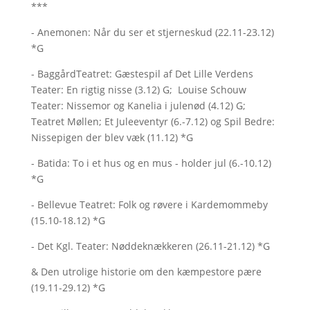
***
- Anemonen: Når du ser et stjerneskud (22.11-23.12)
*G
- BaggårdTeatret: Gæstespil af Det Lille Verdens
Teater: En rigtig nisse (3.12) G; Louise Schouw
Teater: Nissemor og Kanelia i julenød (4.12) G;
Teatret Møllen; Et Juleeventyr (6.-7.12) og Spil Bedre:
Nissepigen der blev væk (11.12) *G
- Batida: To i et hus og en mus - holder jul (6.-10.12)
*G
- Bellevue Teatret: Folk og røvere i Kardemommeby
(15.10-18.12) *G
- Det Kgl. Teater: Nøddeknækkeren (26.11-21.12) *G
& Den utrolige historie om den kæmpestore pære
(19.11-29.12) *G