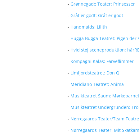
-
Grønnegade Teater: Prinsesser
-
Gråt er godt: Gråt er godt
-
Handmaids: Lilith
-
Hugga Bugga Teatret: Pigen der 
-
Hvid støj sceneproduktion: hårR
-
Kompagni Kalas: Farveflimmer
-
Limfjordsteatret: Don Q
-
Meridiano Teatret: Anima
-
Musikteatret Saum: Mørkebarne
-
Musikteatret Undergrunden: Tr
-
Nørregaards Teater/Team Teatre
-
Nørregaards Teater: Mit Skatka