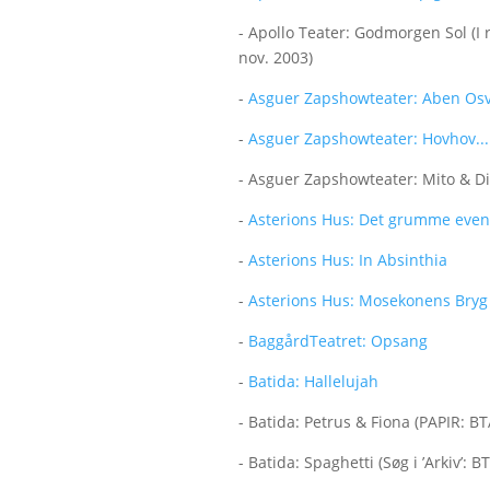
- Apollo Teater: Godmorgen Sol (I 
nov. 2003)
-
Asguer Zapshowteater: Aben Osv
-
Asguer Zapshowteater: Hovhov..
- Asguer Zapshowteater: Mito & Dito
-
Asterions Hus: Det grumme eve
-
Asterions Hus: In Absinthia
-
Asterions Hus: Mosekonens Bryg
-
BaggårdTeatret: Opsang
-
Batida: Hallelujah
- Batida: Petrus & Fiona (PAPIR: B
- Batida: Spaghetti (Søg i ’Arkiv’: 