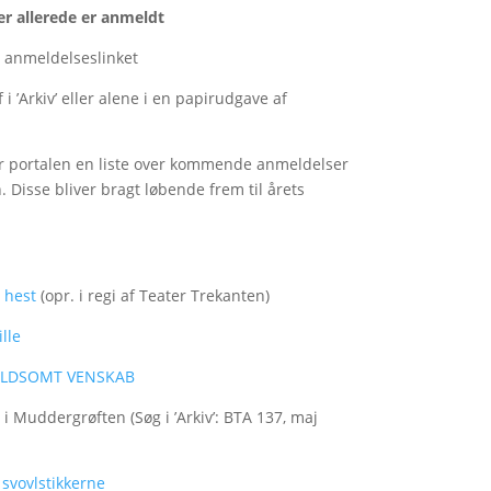
er allerede er anmeldt
nå anmeldelseslinket
i ’Arkiv’ eller alene i en papirudgave af
ger portalen en liste over kommende anmeldelser
n. Disse bliver bragt løbende frem til årets
 hest
(opr. i regi af Teater Trekanten)
lle
 VOLDSOMT VENSKAB
i Muddergrøften (Søg i ’Arkiv’: BTA 137, maj
 svovlstikkerne