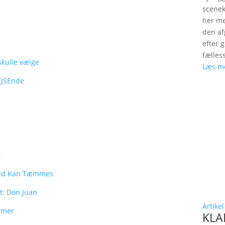
scenek
her me
den a
efter 
fælles
skulle vælge
Læs m
EJSEnde
t
old Kan Tæmmes
t: Don Juan
Artikel
mmer
KLAP