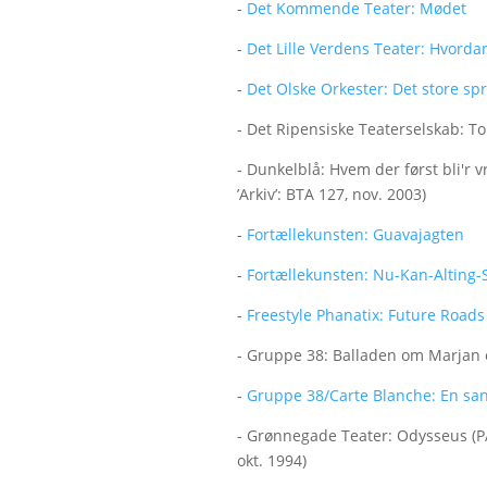
-
Det Kommende Teater: Mødet
-
Det Lille Verdens Teater: Hvord
-
Det Olske Orkester: Det store sp
- Det Ripensiske Teaterselskab: T
- Dunkelblå: Hvem der først bli'r v
’Arkiv’: BTA 127, nov. 2003)
-
Fortællekunsten: Guavajagten
-
Fortællekunsten: Nu-Kan-Alting-
-
Freestyle Phanatix: Future Roads
- Gruppe 38: Balladen om Marjan o
-
Gruppe 38/Carte Blanche: En san
- Grønnegade Teater: Odysseus (PAP
okt. 1994)