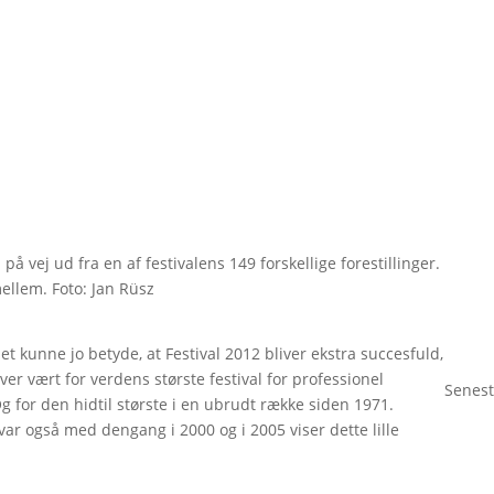
på vej ud fra en af festivalens 149 forskellige forestillinger.
mellem. Foto: Jan Rüsz
et kunne jo betyde, at Festival 2012 bliver ekstra succesfuld,
er vært for verdens største festival for professionel
Senest
g for den hidtil største i en ubrudt række siden 1971.
 var også med dengang i 2000 og i 2005 viser dette lille