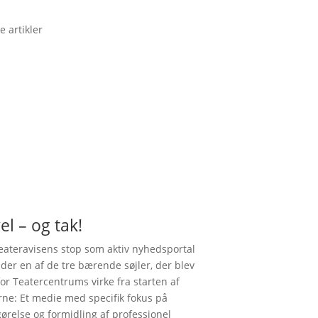
e artikler
el – og tak!
ateravisens stop som aktiv nyhedsportal
nder en af de tre bærende søjler, der blev
for Teatercentrums virke fra starten af
rne: Et medie med specifik fokus på
gørelse og formidling af professionel