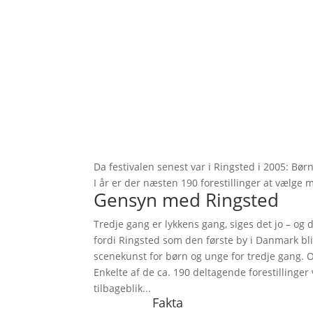
Da festivalen senest var i Ringsted i 2005: Børn 
I år er der næsten 190 forestillinger at vælge 
Gensyn med Ringsted
Tredje gang er lykkens gang, siges det jo – og d
fordi Ringsted som den første by i Danmark bliv
scenekunst for børn og unge for tredje gang. O
Enkelte af de ca. 190 deltagende forestillinger
tilbageblik...
Fakta