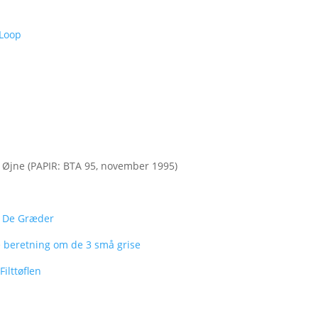
 Loop
Øjne (PAPIR: BTA 95, november 1995)
 De Græder
 beretning om de 3 små grise
ilttøflen