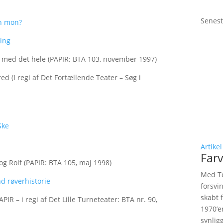
Senest
an mon?
ring
o med det hele (PAPIR: BTA 103, november 1997)
red (I regi af Det Fortællende Teater – Søg i
Ske
Artikel
Farv
g Rolf (PAPIR: BTA 105, maj 1998)
Med Te
d røverhistorie
forsvi
skabt 
IR – i regi af Det Lille Turneteater: BTA nr. 90,
1970’e
synlig