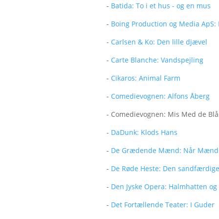
-
Batida: To i et hus - og en mus
-
Boing Production og Media ApS:
-
Carlsen & Ko: Den lille djævel
-
Carte Blanche: Vandspejling
-
Cikaros: Animal Farm
-
Comedievognen: Alfons Åberg
- Comedievognen: Mis Med de Blå 
-
DaDunk: Klods Hans
-
De Grædende Mænd: Når Mænd
-
De Røde Heste: Den sandfærdige
-
Den Jyske Opera: Halmhatten og F
-
Det Fortællende Teater: I Guder