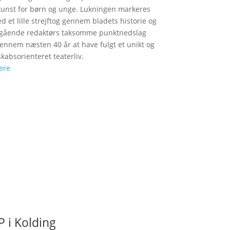
unst for børn og unge. Lukningen markeres
d et lille strejftog gennem bladets historie og
fgående redaktørs taksomme punktnedslag
gennem næsten 40 år at have fulgt et unikt og
skabsorienteret teaterliv.
ere
 i Kolding