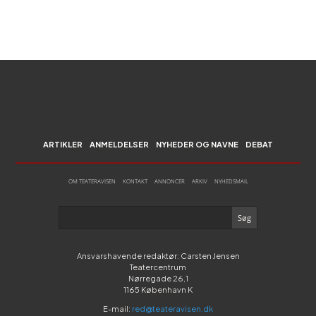
ARTIKLER
ANMELDELSER
NYHEDER OG NAVNE
DEBAT
OM TEATERAVISEN
KONTAKT
ANNONCER
ARKIV
NYHEDSMAIL
Ansvarshavende redaktør: Carsten Jensen
Teatercentrum
Nørregade 26,1
1165 København K
E-mail:
red@teateravisen.dk