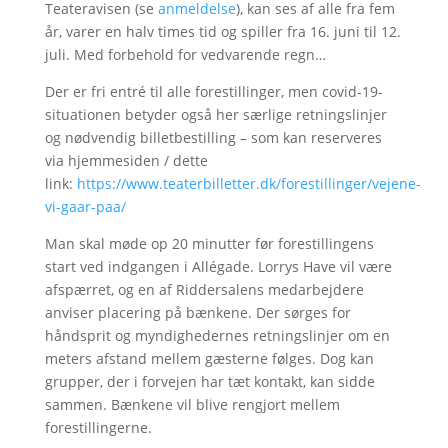
Teateravisen (se
anmeldelse
), kan ses af alle fra fem
år, varer en halv times tid og spiller fra 16. juni til 12.
juli. Med forbehold for vedvarende regn…
Der er fri entré til alle forestillinger, men covid-19-
situationen betyder også her særlige retningslinjer
og nødvendig billetbestilling – som kan reserveres
via hjemmesiden / dette
link:
https://www.teaterbilletter.dk/forestillinger/vejene-
vi-gaar-paa/
Man skal møde op 20 minutter før forestillingens
start ved indgangen i Allégade. Lorrys Have vil være
afspærret, og en af Riddersalens medarbejdere
anviser placering på bænkene. Der sørges for
håndsprit og myndighedernes retningslinjer om en
meters afstand mellem gæsterne følges. Dog kan
grupper, der i forvejen har tæt kontakt, kan sidde
sammen. Bænkene vil blive rengjort mellem
forestillingerne.