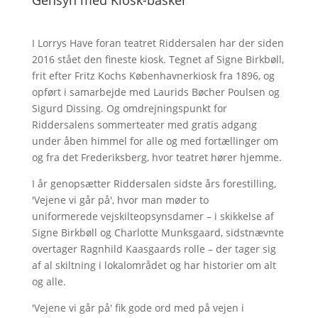
Gensyn med Kiosk-basker
I Lorrys Have foran teatret Riddersalen har der siden
2016 stået den fineste kiosk. Tegnet af Signe Birkbøll,
frit efter Fritz Kochs Københavnerkiosk fra 1896, og
opført i samarbejde med Laurids Bøcher Poulsen og
Sigurd Dissing. Og omdrejningspunkt for
Riddersalens sommerteater med gratis adgang
under åben himmel for alle og med fortællinger om
og fra det Frederiksberg, hvor teatret hører hjemme.
I år genopsætter Riddersalen sidste års forestilling,
'Vejene vi går på', hvor man møder to
uniformerede vejskilteopsynsdamer – i skikkelse af
Signe Birkbøll og Charlotte Munksgaard, sidstnævnte
overtager Ragnhild Kaasgaards rolle – der tager sig
af al skiltning i lokalområdet og har historier om alt
og alle.
'Vejene vi går på' fik gode ord med på vejen i