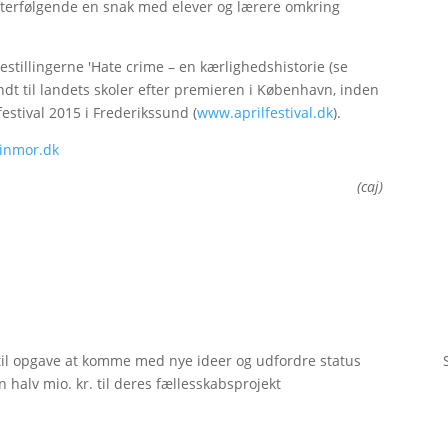
d efterfølgende en snak med elever og lærere omkring
estillingerne 'Hate crime – en kærlighedshistorie (se
ndt til landets skoler efter premieren i København, inden
estival 2015 i Frederikssund (
www.aprilfestival.dk
).
inmor.dk
(caj)
til opgave at komme med nye ideer og udfordre status
 halv mio. kr. til deres fællesskabsprojekt