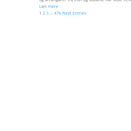
Læs mere
1
2
3
…
476
Next Entries