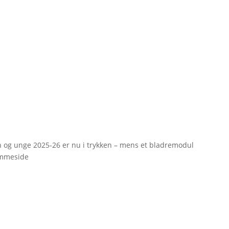
rn og unge 2025-26 er nu i trykken – mens et bladremodul
emmeside