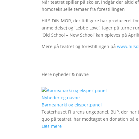
Når teatret spiller på skoler, indgår der alti
homoseksuelle temaer fra forestillingen
HiLS DiN MOR, der tidligere har produceret for
anmeldelse) og 'Lebbe Love', tager på turne ru
'Old School – New School' kan opleves på Aprilf
Mere på teatret og forestillingen på
www.hilsd
Flere nyheder & navne
Nyheder og navne
Børneanarki og ekspertpanel
Teaterhuset Filurens ungepanel, BUP, der har 
quo på teatret, har modtaget en donation på en
Læs mere