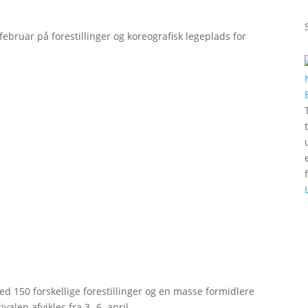
bruar på forestillinger og koreografisk legeplads for
d 150 forskellige forestillinger og en masse formidlere
valen afvikles fra 3.-6. april