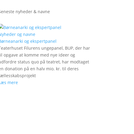
Seneste nyheder & navne
Nyheder og navne
Børneanarki og ekspertpanel
Teaterhuset Filurens ungepanel, BUP, der har
til opgave at komme med nye ideer og
udfordre status quo på teatret, har modtaget
en donation på en halv mio. kr. til deres
fællesskabsprojekt
Læs mere