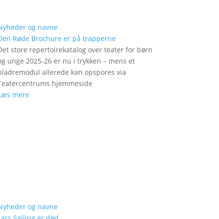
Nyheder og navne
Den Røde Brochure er på trapperne
Det store repertoirekatalog over teater for børn
og unge 2025-26 er nu i trykken – mens et
bladremodul allerede kan opspores via
Teatercentrums hjemmeside
Læs mere
Nyheder og navne
Lars Salling er død