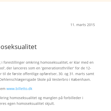
11. marts 2015
seksualitet
 i forestillinger omkring homoseksualitet, er klar med en
l', der lanceres som en 'generationsthriller' for de 12-
r til de første offentlige opførelser, 30. og 31. marts samt
på Oehlenschlægersgade Skole på Vesterbro i København.
nnem
www.billetto.dk
omkring homoseksualitet og manglen på forbilleder i
eres egen homoseksualitet skjult.