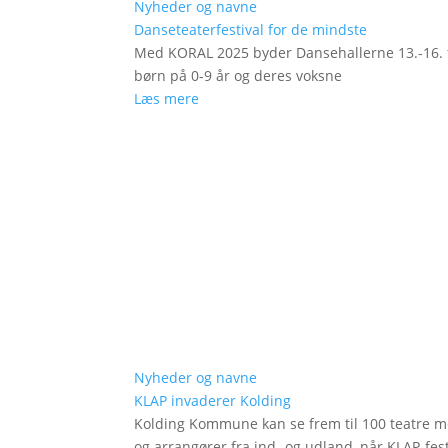
Nyheder og navne
Danseteaterfestival for de mindste
Med KORAL 2025 byder Dansehallerne 13.-16. fe
børn på 0-9 år og deres voksne
Læs mere
Nyheder og navne
KLAP invaderer Kolding
Kolding Kommune kan se frem til 100 teatre me
og arrangører fra ind- og udland, når KLAP-festi