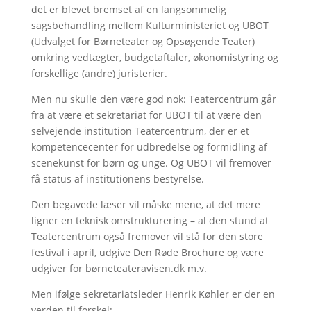
det er blevet bremset af en langsommelig
sagsbehandling mellem Kulturministeriet og UBOT
(Udvalget for Børneteater og Opsøgende Teater)
omkring vedtægter, budgetaftaler, økonomistyring og
forskellige (andre) juristerier.
Men nu skulle den være god nok: Teatercentrum går
fra at være et sekretariat for UBOT til at være den
selvejende institution Teatercentrum, der er et
kompetencecenter for udbredelse og formidling af
scenekunst for børn og unge. Og UBOT vil fremover
få status af institutionens bestyrelse.
Den begavede læser vil måske mene, at det mere
ligner en teknisk omstrukturering – al den stund at
Teatercentrum også fremover vil stå for den store
festival i april, udgive Den Røde Brochure og være
udgiver for børneteateravisen.dk m.v.
Men ifølge sekretariatsleder Henrik Køhler er der en
verden til forskel: