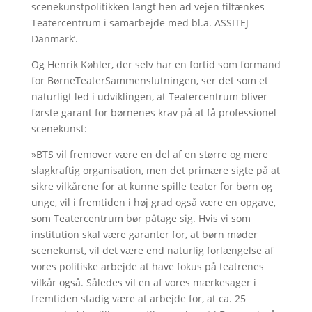
scenekunstpolitikken langt hen ad vejen tiltænkes
Teatercentrum i samarbejde med bl.a. ASSITEJ
Danmark’.
Og Henrik Køhler, der selv har en fortid som formand
for BørneTeaterSammenslutningen, ser det som et
naturligt led i udviklingen, at Teatercentrum bliver
første garant for børnenes krav på at få professionel
scenekunst:
»BTS vil fremover være en del af en større og mere
slagkraftig organisation, men det primære sigte på at
sikre vilkårene for at kunne spille teater for børn og
unge, vil i fremtiden i høj grad også være en opgave,
som Teatercentrum bør påtage sig. Hvis vi som
institution skal være garanter for, at børn møder
scenekunst, vil det være end naturlig forlængelse af
vores politiske arbejde at have fokus på teatrenes
vilkår også. Således vil en af vores mærkesager i
fremtiden stadig være at arbejde for, at ca. 25