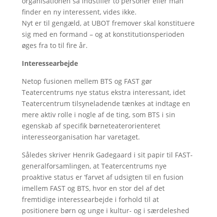
organisationen så indstiller to personer eller man
finder en ny interessent, vides ikke.
Nyt er til gengæld, at UBOT fremover skal konstituere
sig med en formand – og at konstitutionsperioden
øges fra to til fire år.
Interessearbejde
Netop fusionen mellem BTS og FAST gør
Teatercentrums nye status ekstra interessant, idet
Teatercentrum tilsyneladende tænkes at indtage en
mere aktiv rolle i nogle af de ting, som BTS i sin
egenskab af specifik børneteaterorienteret
interesseorganisation har varetaget.
Således skriver Henrik Gadegaard i sit papir til FAST-
generalforsamlingen, at Teatercentrums nye
proaktive status er ’farvet af udsigten til en fusion
imellem FAST og BTS, hvor en stor del af det
fremtidige interessearbejde i forhold til at
positionere børn og unge i kultur- og i særdeleshed