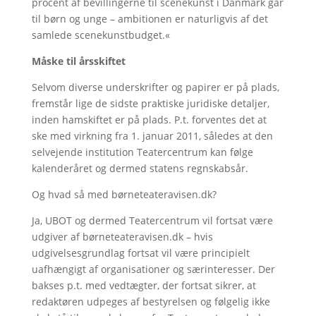
procent af bevillingerne til scenekunst i Danmark går
til børn og unge – ambitionen er naturligvis af det
samlede scenekunstbudget.«
Måske til årsskiftet
Selvom diverse underskrifter og papirer er på plads,
fremstår lige de sidste praktiske juridiske detaljer,
inden hamskiftet er på plads. P.t. forventes det at
ske med virkning fra 1. januar 2011, således at den
selvejende institution Teatercentrum kan følge
kalenderåret og dermed statens regnskabsår.
Og hvad så med børneteateravisen.dk?
Ja, UBOT og dermed Teatercentrum vil fortsat være
udgiver af børneteateravisen.dk – hvis
udgivelsesgrundlag fortsat vil være principielt
uafhængigt af organisationer og særinteresser. Der
bakses p.t. med vedtægter, der fortsat sikrer, at
redaktøren udpeges af bestyrelsen og følgelig ikke