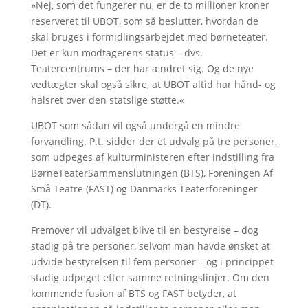
»Nej, som det fungerer nu, er de to millioner kroner
reserveret til UBOT, som så beslutter, hvordan de
skal bruges i formidlingsarbejdet med børneteater.
Det er kun modtagerens status – dvs.
Teatercentrums – der har ændret sig. Og de nye
vedtægter skal også sikre, at UBOT altid har hånd- og
halsret over den statslige støtte.«
UBOT som sådan vil også undergå en mindre
forvandling. P.t. sidder der et udvalg på tre personer,
som udpeges af kulturministeren efter indstilling fra
BørneTeaterSammenslutningen (BTS), Foreningen Af
Små Teatre (FAST) og Danmarks Teaterforeninger
(DT).
Fremover vil udvalget blive til en bestyrelse – dog
stadig på tre personer, selvom man havde ønsket at
udvide bestyrelsen til fem personer – og i princippet
stadig udpeget efter samme retningslinjer. Om den
kommende fusion af BTS og FAST betyder, at