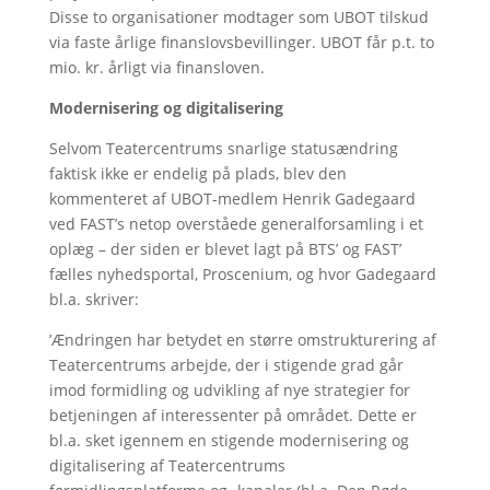
Disse to organisationer modtager som UBOT tilskud
via faste årlige finanslovsbevillinger. UBOT får p.t. to
mio. kr. årligt via finansloven.
Modernisering og digitalisering
Selvom Teatercentrums snarlige statusændring
faktisk ikke er endelig på plads, blev den
kommenteret af UBOT-medlem Henrik Gadegaard
ved FAST’s netop overståede generalforsamling i et
oplæg – der siden er blevet lagt på BTS’ og FAST’
fælles nyhedsportal, Proscenium, og hvor Gadegaard
bl.a. skriver:
’Ændringen har betydet en større omstrukturering af
Teatercentrums arbejde, der i stigende grad går
imod formidling og udvikling af nye strategier for
betjeningen af interessenter på området. Dette er
bl.a. sket igennem en stigende modernisering og
digitalisering af Teatercentrums