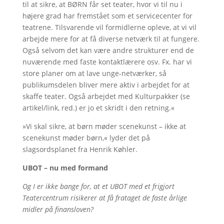
til at sikre, at BØRN får set teater, hvor vi til nu i
højere grad har fremstået som et servicecenter for
teatrene. Tilsvarende vil formidlerne opleve, at vi vil
arbejde mere for at få diverse netværk til at fungere.
Også selvom det kan være andre strukturer end de
nuværende med faste kontaktlærere osv. Fx. har vi
store planer om at lave unge-netværker, så
publikumsdelen bliver mere aktiv i arbejdet for at
skaffe teater. Også arbejdet med Kulturpakker (se
artikel/link, red.) er jo et skridt i den retning.«
»Vi skal sikre, at børn møder scenekunst – ikke at
scenekunst møder børn,« lyder det på
slagsordsplanet fra Henrik Køhler.
UBOT – nu med formand
Og I er ikke bange for, at et UBOT med et frigjort
Teatercentrum risikerer at få frataget de faste årlige
midler på finansloven?