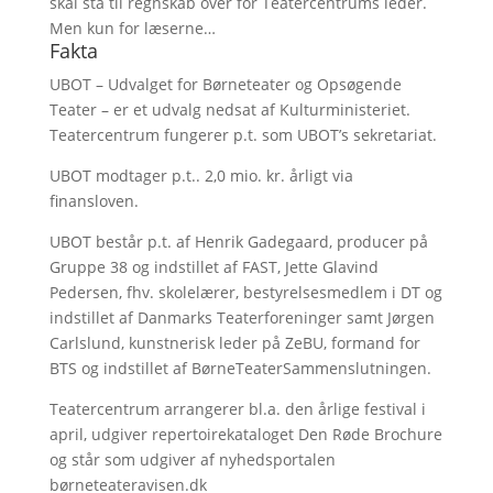
skal stå til regnskab over for Teatercentrums leder.
Men kun for læserne…
Fakta
UBOT – Udvalget for Børneteater og Opsøgende
Teater – er et udvalg nedsat af Kulturministeriet.
Teatercentrum fungerer p.t. som UBOT’s sekretariat.
UBOT modtager p.t.. 2,0 mio. kr. årligt via
finansloven.
UBOT består p.t. af Henrik Gadegaard, producer på
Gruppe 38 og indstillet af FAST, Jette Glavind
Pedersen, fhv. skolelærer, bestyrelsesmedlem i DT og
indstillet af Danmarks Teaterforeninger samt Jørgen
Carlslund, kunstnerisk leder på ZeBU, formand for
BTS og indstillet af BørneTeaterSammenslutningen.
Teatercentrum arrangerer bl.a. den årlige festival i
april, udgiver repertoirekataloget Den Røde Brochure
og står som udgiver af nyhedsportalen
børneteateravisen.dk