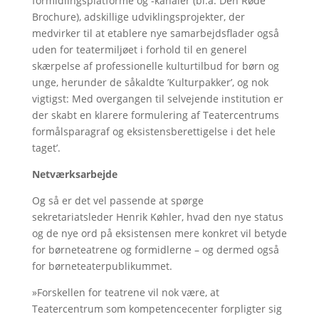
formidlingsplatforme og -kanaler (bl.a. Den Røde
Brochure), adskillige udviklingsprojekter, der
medvirker til at etablere nye samarbejdsflader også
uden for teatermiljøet i forhold til en generel
skærpelse af professionelle kulturtilbud for børn og
unge, herunder de såkaldte ’Kulturpakker’, og nok
vigtigst: Med overgangen til selvejende institution er
der skabt en klarere formulering af Teatercentrums
formålsparagraf og eksistensberettigelse i det hele
taget’.
Netværksarbejde
Og så er det vel passende at spørge
sekretariatsleder Henrik Køhler, hvad den nye status
og de nye ord på eksistensen mere konkret vil betyde
for børneteatrene og formidlerne – og dermed også
for børneteaterpublikummet.
»Forskellen for teatrene vil nok være, at
Teatercentrum som kompetencecenter forpligter sig