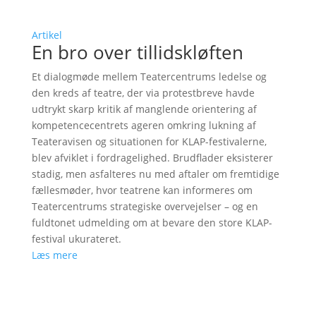
Artikel
En bro over tillidskløften
Et dialogmøde mellem Teatercentrums ledelse og
den kreds af teatre, der via protestbreve havde
udtrykt skarp kritik af manglende orientering af
kompetencecentrets ageren omkring lukning af
Teateravisen og situationen for KLAP-festivalerne,
blev afviklet i fordragelighed. Brudflader eksisterer
stadig, men asfalteres nu med aftaler om fremtidige
fællesmøder, hvor teatrene kan informeres om
Teatercentrums strategiske overvejelser – og en
fuldtonet udmelding om at bevare den store KLAP-
festival ukurateret.
Læs mere