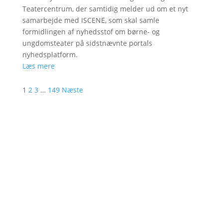
Teatercentrum, der samtidig melder ud om et nyt
samarbejde med ISCENE, som skal samle
formidlingen af nyhedsstof om børne- og
ungdomsteater på sidstnævnte portals
nyhedsplatform.
Læs mere
1
2
3
…
149
Næste