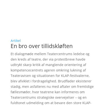
Artikel
En bro over tillidskløften
Et dialogmøde mellem Teatercentrums ledelse og
den kreds af teatre, der via protestbreve havde
udtrykt skarp kritik af manglende orientering af
kompetencecentrets ageren omkring lukning af
Teateravisen og situationen for KLAP-festivalerne,
blev afviklet i fordragelighed. Brudflader eksisterer
stadig, men asfalteres nu med aftaler om fremtidige
fællesmøder, hvor teatrene kan informeres om
Teatercentrums strategiske overvejelser – og en
fuldtonet udmelding om at bevare den store KLAP-