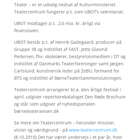
Teater – er et udvalg nedsat af Kulturministeriet.
Teatercentrum fungerer p.t. som UBOT’s sekretariat.
UBOT modtager p.t.. 2,0 mio. kr. årligt via
finansloven.
UBOT består p.t. af Henrik Gadegaard, producer på
Gruppe 38 og indstillet af FAST, Jette Glavind
Pedersen, fhv. skolelærer, bestyrelsesmedlem i DT og
indstillet af Danmarks Teaterforeninger samt Jørgen
Carlslund, kunstnerisk leder på ZeBU, formand for
BTS og indstillet af BørneTeaterSammenslutningen.
Teatercentrum arrangerer bl.a. den årlige festival i
april, udgiver repertoirekataloget Den Røde Brochure
og står som udgiver af nyhedsportalen
børneteateravisen.dk
Se mere om Teatercentrum – herunder mission,
vision og værdigrund - på
www.teatercentrum.dk
(8.10.2010) Det har været undervejs i et par år, hvor