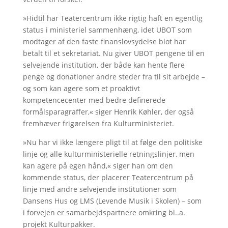
»Hidtil har Teatercentrum ikke rigtig haft en egentlig
status i ministeriel sammenhæng, idet UBOT som
modtager af den faste finanslovsydelse blot har
betalt til et sekretariat. Nu giver UBOT pengene til en
selvejende institution, der både kan hente flere
penge og donationer andre steder fra til sit arbejde –
og som kan agere som et proaktivt
kompetencecenter med bedre definerede
formålsparagraffer,« siger Henrik Køhler, der også
fremhæver frigørelsen fra Kulturministeriet.
»Nu har vi ikke længere pligt til at følge den politiske
linje og alle kulturministerielle retningslinjer, men
kan agere på egen hånd,« siger han om den
kommende status, der placerer Teatercentrum på
linje med andre selvejende institutioner som
Dansens Hus og LMS (Levende Musik i Skolen) – som
i forvejen er samarbejdspartnere omkring bl..a.
projekt Kulturpakker.