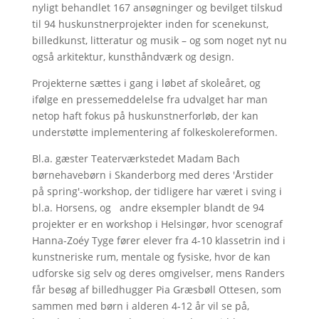
nyligt behandlet 167 ansøgninger og bevilget tilskud
til 94 huskunstnerprojekter inden for scenekunst,
billedkunst, litteratur og musik – og som noget nyt nu
også arkitektur, kunsthåndværk og design.
Projekterne sættes i gang i løbet af skoleåret, og
ifølge en pressemeddelelse fra udvalget har man
netop haft fokus på huskunstnerforløb, der kan
understøtte implementering af folkeskolereformen.
Bl.a. gæster Teaterværkstedet Madam Bach
børnehavebørn i Skanderborg med deres 'Årstider
på spring'-workshop, der tidligere har været i sving i
bl.a. Horsens, og andre eksempler blandt de 94
projekter er en workshop i Helsingør, hvor scenograf
Hanna-Zoéy Tyge fører elever fra 4-10 klassetrin ind i
kunstneriske rum, mentale og fysiske, hvor de kan
udforske sig selv og deres omgivelser, mens Randers
får besøg af billedhugger Pia Græsbøll Ottesen, som
sammen med børn i alderen 4-12 år vil se på,