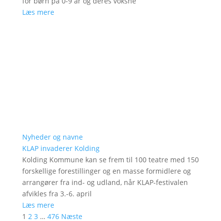
for børn på 0-9 år og deres voksne
Læs mere
Nyheder og navne
KLAP invaderer Kolding
Kolding Kommune kan se frem til 100 teatre med 150
forskellige forestillinger og en masse formidlere og
arrangører fra ind- og udland, når KLAP-festivalen
afvikles fra 3.-6. april
Læs mere
1
2
3
…
476
Næste