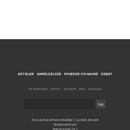
ARTIKLER
ANMELDELSER
NYHEDER OG NAVNE
DEBAT
OM TEATERAVISEN
KONTAKT
ANNONCER
ARKIV
NYHEDSMAIL
Ansvarshavende redaktør: Carsten Jensen
Teatercentrum
Nørregade 26,1