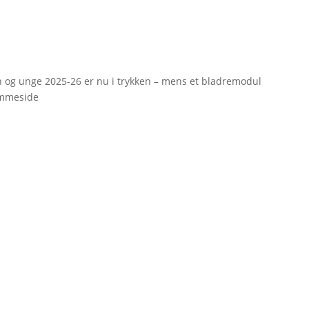
rn og unge 2025-26 er nu i trykken – mens et bladremodul
emmeside