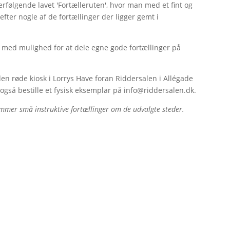
rfølgende lavet 'Fortælleruten', hvor man med et fint og
fter nogle af de fortællinger der ligger gemt i
g med mulighed for at dele egne gode fortællinger på
en røde kiosk i Lorrys Have foran Riddersalen i Allégade
også bestille et fysisk eksemplar på info@riddersalen.dk.
rummer små instruktive fortællinger om de udvalgte steder.