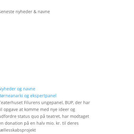
Seneste nyheder & navne
Nyheder og navne
Børneanarki og ekspertpanel
Teaterhuset Filurens ungepanel, BUP, der har
til opgave at komme med nye ideer og
udfordre status quo på teatret, har modtaget
en donation på en halv mio. kr. til deres
fællesskabsprojekt