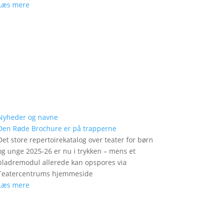
Læs mere
Nyheder og navne
Den Røde Brochure er på trapperne
Det store repertoirekatalog over teater for børn
og unge 2025-26 er nu i trykken – mens et
bladremodul allerede kan opspores via
Teatercentrums hjemmeside
Læs mere