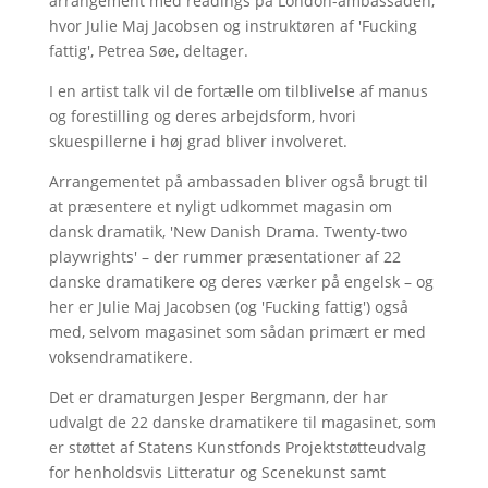
arrangement med readings på London-ambassaden,
hvor Julie Maj Jacobsen og instruktøren af 'Fucking
fattig', Petrea Søe, deltager.
I en artist talk vil de fortælle om tilblivelse af manus
og forestilling og deres arbejdsform, hvori
skuespillerne i høj grad bliver involveret.
Arrangementet på ambassaden bliver også brugt til
at præsentere et nyligt udkommet magasin om
dansk dramatik, 'New Danish Drama. Twenty-two
playwrights' – der rummer præsentationer af 22
danske dramatikere og deres værker på engelsk – og
her er Julie Maj Jacobsen (og 'Fucking fattig') også
med, selvom magasinet som sådan primært er med
voksendramatikere.
Det er dramaturgen Jesper Bergmann, der har
udvalgt de 22 danske dramatikere til magasinet, som
er støttet af Statens Kunstfonds Projektstøtteudvalg
for henholdsvis Litteratur og Scenekunst samt