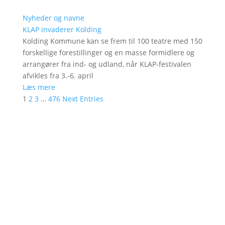
Nyheder og navne
KLAP invaderer Kolding
Kolding Kommune kan se frem til 100 teatre med 150
forskellige forestillinger og en masse formidlere og
arrangører fra ind- og udland, når KLAP-festivalen
afvikles fra 3.-6. april
Læs mere
1
2
3
…
476
Next Entries