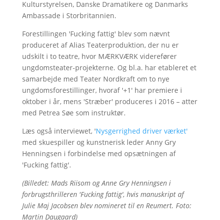
Kulturstyrelsen, Danske Dramatikere og Danmarks
Ambassade i Storbritannien.
Forestillingen 'Fucking fattig' blev som nævnt
produceret af Alias Teaterproduktion, der nu er
udskilt i to teatre, hvor MÆRKVÆRK viderefører
ungdomsteater-projekterne. Og bl.a. har etableret et
samarbejde med Teater Nordkraft om to nye
ungdomsforestillinger, hvoraf '+1' har premiere i
oktober i år, mens 'Stræber' produceres i 2016 – atter
med Petrea Søe som instruktør.
Læs også interviewet, '
Nysgerrighed driver værket'
med skuespiller og kunstnerisk leder Anny Gry
Henningsen i forbindelse med opsætningen af
'Fucking fattig'.
(Billedet: Mads Riisom og Anne Gry Henningsen i
forbrugsthrilleren 'Fucking fattig', hvis manuskript af
Julie Maj Jacobsen blev nomineret til en Reumert. Foto:
Martin Daugaard)