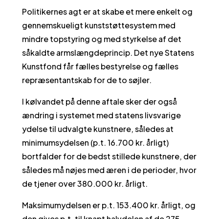
Politikernes agt er at skabe et mere enkelt og
gennemskueligt kunststøttesystem med
mindre topstyring og med styrkelse af det
såkaldte armslængdeprincip. Det nye Statens
Kunstfond får fælles bestyrelse og fælles
repræsentantskab for de to søjler.
I kølvandet på denne aftale sker der også
ændring i systemet med statens livsvarige
ydelse til udvalgte kunstnere, således at
minimumsydelsen (p.t. 16.700 kr. årligt)
bortfalder for de bedst stillede kunstnere, der
således må nøjes med æren i de perioder, hvor
de tjener over 380.000 kr. årligt.
Maksimumydelsen er p.t. 153.400 kr. årligt, og
den gives p.t. til knapt halvdelen af de 275