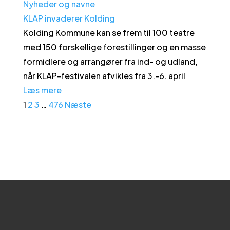
Nyheder og navne
KLAP invaderer Kolding
Kolding Kommune kan se frem til 100 teatre
med 150 forskellige forestillinger og en masse
formidlere og arrangører fra ind- og udland,
når KLAP-festivalen afvikles fra 3.-6. april
Læs mere
1
2
3
…
476
Næste