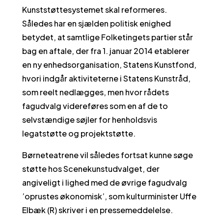
Kunststøttesystemet skal reformeres.
Således har en sjælden politisk enighed
betydet, at samtlige Folketingets partier står
bag en aftale, der fra 1. januar 2014 etablerer
en ny enhedsorganisation, Statens Kunstfond,
hvori indgår aktiviteterne i Statens Kunstråd,
som reelt nedlægges, men hvor rådets
fagudvalg videreføres som en af de to
selvstændige søjler for henholdsvis
legatstøtte og projektstøtte.
Børneteatrene vil således fortsat kunne søge
støtte hos Scenekunstudvalget, der
angiveligt i lighed med de øvrige fagudvalg
’oprustes økonomisk’, som kulturminister Uffe
Elbæk (R) skriver i en pressemeddelelse.