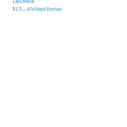
Læs mere
1
2
3
…
476
Next Entries