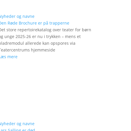
Nyheder og navne
Den Røde Brochure er på trapperne
Det store repertoirekatalog over teater for børn
og unge 2025-26 er nu i trykken – mens et
bladremodul allerede kan opspores via
Teatercentrums hjemmeside
Læs mere
Nyheder og navne
Lars Salling er død