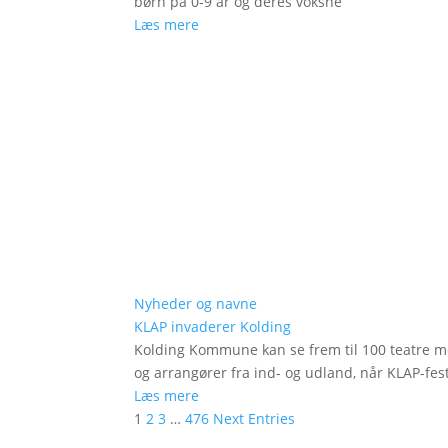
børn på 0-9 år og deres voksne
Læs mere
Nyheder og navne
KLAP invaderer Kolding
Kolding Kommune kan se frem til 100 teatre me
og arrangører fra ind- og udland, når KLAP-festi
Læs mere
1
2
3
…
476
Next Entries