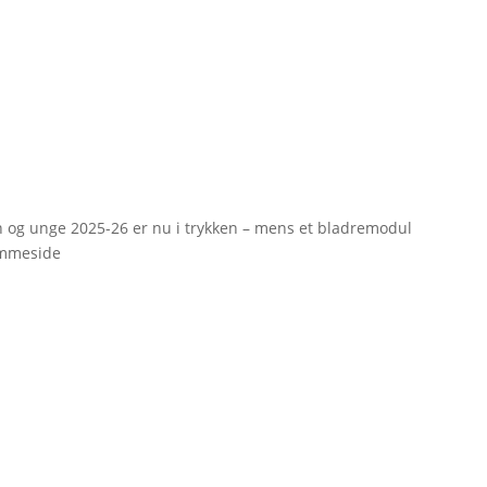
rn og unge 2025-26 er nu i trykken – mens et bladremodul
emmeside