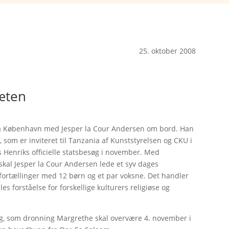
25. oktober 2008
tæten
y fra København med Jesper la Cour Andersen om bord. Han
 som er inviteret til Tanzania af Kunststyrelsen og CKU i
Henriks officielle statsbesøg i november. Med
 skal Jesper la Cour Andersen lede et syv dages
fortællinger med 12 børn og et par voksne. Det handler
es forståelse for forskellige kulturers religiøse og
ng, som dronning Margrethe skal overvære 4. november i