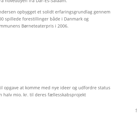
 fra hovedbyen fra Dar-Es-Salaam.
ndersen opbygget et solidt erfaringsgrundlag gennem
000 spillede forestillinger både i Danmark og
Kommunens Børneteaterpris i 2006.
til opgave at komme med nye ideer og udfordre status
 halv mio. kr. til deres fællesskabsprojekt