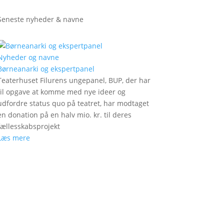
Seneste nyheder & navne
Nyheder og navne
Børneanarki og ekspertpanel
Teaterhuset Filurens ungepanel, BUP, der har
til opgave at komme med nye ideer og
udfordre status quo på teatret, har modtaget
en donation på en halv mio. kr. til deres
fællesskabsprojekt
Læs mere