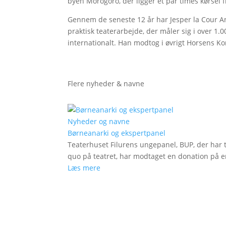
byen Morogoro, der ligger et par times kørsel
Gennem de seneste 12 år har Jesper la Cour A
praktisk teaterarbejde, der måler sig i over 1.
internationalt. Han modtog i øvrigt Horsens 
Flere nyheder & navne
Nyheder og navne
Børneanarki og ekspertpanel
Teaterhuset Filurens ungepanel, BUP, der har 
quo på teatret, har modtaget en donation på en
Læs mere