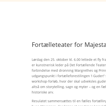
Fortælleteater for Majes
Lørdag den 25. oktober kl. 6.00 lettede et fl
er kunstnerisk leder på Det Fortællende Teater,
forbindelse med dronning Margrethes og Prins 
udgangspunkt i fortælleforestilingen ‘I Guder!’
workshop-forløb, hvor der skal udveksles gude
altså om storytelling, sagn og myter – og en fæll
historiske arv.
Resulatet sammensættes til en fælles fortælli