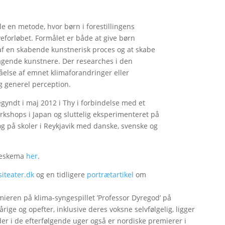
e en metode, hvor børn i forestillingens
veforløbet. Formålet er både at give børn
 af en skabende kunstnerisk proces og at skabe
agende kunstnere. Der researches i den
ståelse af emnet klimaforandringer eller
g generel perception.
yndt i maj 2012 i Thy i forbindelse med et
orkshops i Japan og sluttelig eksperimenteret på
g på skoler i Reykjavik med danske, svenske og
deskema
her
.
iteater.dk
og en tidligere
portrætartikel
om
eren på klima-syngespillet ’Professor Dyregod’ på
rige og opefter, inklusive deres voksne selvfølgelig, ligger
t der i de efterfølgende uger også er nordiske premierer i