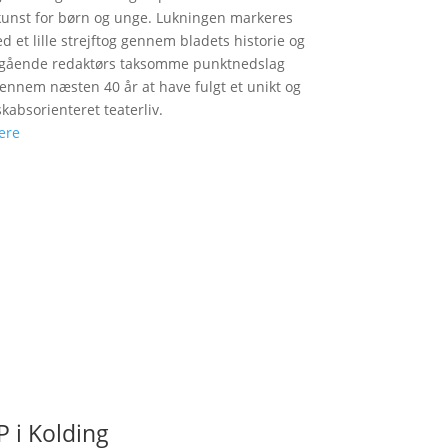
unst for børn og unge. Lukningen markeres
d et lille strejftog gennem bladets historie og
fgående redaktørs taksomme punktnedslag
gennem næsten 40 år at have fulgt et unikt og
skabsorienteret teaterliv.
ere
 i Kolding