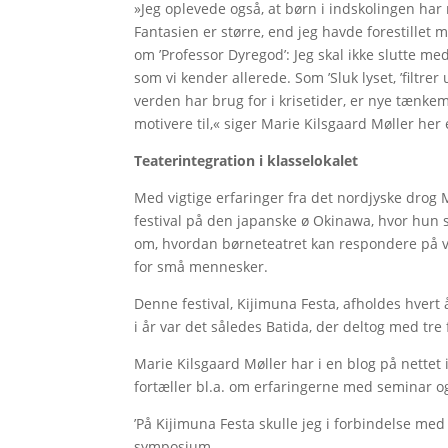
»Jeg oplevede også, at børn i indskolingen ha
Fantasien er større, end jeg havde forestillet m
om ’Professor Dyregod’: Jeg skal ikke slutte 
som vi kender allerede. Som ’Sluk lyset, ’filtr
verden har brug for i krisetider, er nye tænkem
motivere til,« siger Marie Kilsgaard Møller her
Teaterintegration i klasselokalet
Med vigtige erfaringer fra det nordjyske drog M
festival på den japanske ø Okinawa, hvor hun s
om, hvordan børneteatret kan respondere på v
for små mennesker.
Denne festival, Kijimuna Festa, afholdes hvert 
i år var det således Batida, der deltog med tre f
Marie Kilsgaard Møller har i en blog på nettet
fortæller bl.a. om erfaringerne med seminar o
’På Kijimuna Festa skulle jeg i forbindelse m
symposium.