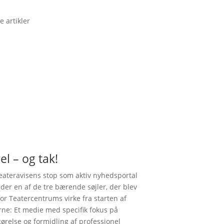
e artikler
el – og tak!
ateravisens stop som aktiv nyhedsportal
nder en af de tre bærende søjler, der blev
for Teatercentrums virke fra starten af
rne: Et medie med specifik fokus på
gørelse og formidling af professionel