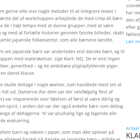
scenek
rne ville vise nogle metoder til at integrere teater i
her me
 Første del af workshoppen arbejdede de med cirka 45 børn
den a
dede de i højt tempo med at danne grupper, med at være
efter 
 og med at fortælle historier gennem fysiske billeder, skabt
fælles
gamle japanske folkeeventyr, som alle børnene kendte.
Læs m
som om japanske børn var anderledes end danske børn, og til
oppen med teaterøvelser, sige klart: NEJ. De er ens! Ingen
liker, generthed – og de ambitiøse pligtopfyldende piger.
 en dansk klasse.
ne skulle deltage i nogle øvelser, som handlede mest om at
 lidt ud. Damerne (for dem var der selvfølgelig flest af
) var imponerede over følelsen af først at være dårlig og
 team-spirit. I anden del var der også enkelte børn som deltog
 af deltagerne. ’Vi var pludselig lige og legende alle
de evaluering.
Artikel
ellem barn og voksen i Japan, som man ikke oplever på
KLAP
e alligevel forskel på danske og japanske børn – måske er