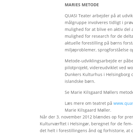
MARIES METODE
QUASI Teater arbejder på at udvikl
målgruppe involveres tidligt i prø
mulighed for at blive en aktiv del
mulighed for research for de delt
aktuelle forestilling på børns for
miljøproblemer, sprogforståelse o
Metode-udviklingsarbejde er påbeg
pilotprojekt, videreudviklet ved w
Dunkers Kulturhus i Helsingborg o
islandske børn.
Se Marie Kilsgaard Møllers meto
Læs mere om teatret på
www.quas
Marie Kilsgaard Møller.
Når der 3. november 2012 blændes op for premi
Kulturværftet i Helsingør, beregnet for de fem-å
det helt i forestillingens ånd og forhistorie, a