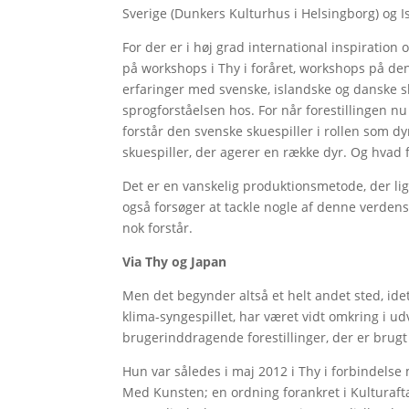
Sverige (Dunkers Kulturhus i Helsingborg) og I
For der er i høj grad international inspiration 
på workshops i Thy i foråret, workshops på d
erfaringer med svenske, islandske og danske sk
sprogforståelsen hos. For når forestillingen nu
forstår den svenske skuespiller i rollen som 
skuespiller, der agerer en række dyr. Og hvad 
Det er en vanskelig produktionsmetode, der ligg
også forsøger at tackle nogle af denne verden
nok forstår.
Via Thy og Japan
Men det begynder altså et helt andet sted, ide
klima-syngespillet, har været vidt omkring i u
brugerinddragende forestillinger, der er brugt 
Hun var således i maj 2012 i Thy i forbindels
Med Kunsten; en ordning forankret i Kulturaft