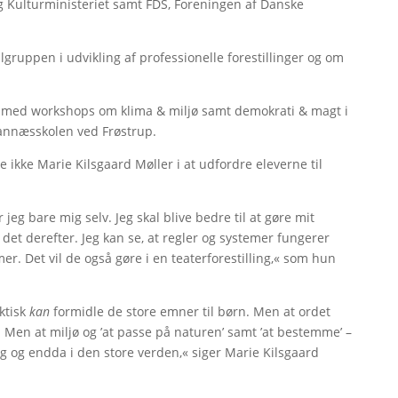
 Kulturministeriet samt FDS, Foreningen af Danske
gruppen i udvikling af professionelle forestillinger og om
r med workshops om klima & miljø samt demokrati & magt i
Hannæsskolen ved Frøstrup.
ikke Marie Kilsgaard Møller i at udfordre eleverne til
jeg bare mig selv. Jeg skal blive bedre til at gøre mit
et derefter. Jeg kan se, at regler og systemer fungerer
er. Det vil de også gøre i en teaterforestilling,« som hun
ktisk
kan
formidle de store emner til børn. Men at ordet
. Men at miljø og ’at passe på naturen’ samt ’at bestemme’ –
ag og endda i den store verden,« siger Marie Kilsgaard