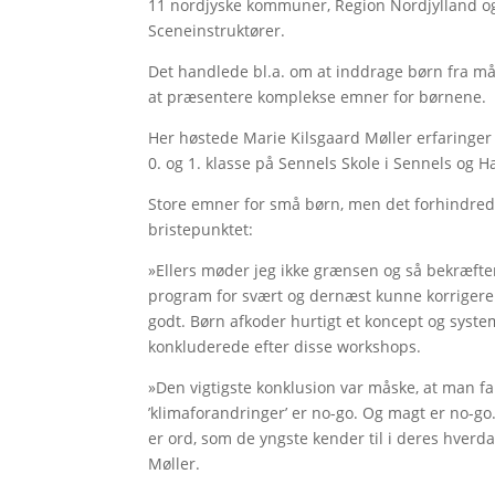
11 nordjyske kommuner, Region Nordjylland og
Sceneinstruktører.
Det handlede bl.a. om at inddrage børn fra mål
at præsentere komplekse emner for børnene.
Her høstede Marie Kilsgaard Møller erfaringe
0. og 1. klasse på Sennels Skole i Sennels og 
Store emner for små børn, men det forhindrede 
bristepunktet:
»Ellers møder jeg ikke grænsen og så bekræfter 
program for svært og dernæst kunne korrigere d
godt. Børn afkoder hurtigt et koncept og system
konkluderede efter disse workshops.
»Den vigtigste konklusion var måske, at man fa
’klimaforandringer’ er no-go. Og magt er no-go
er ord, som de yngste kender til i deres hverd
Møller.