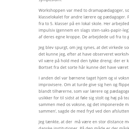
Workshoppen var med to dramapædagoger, som ge
klasselokalet for andre lærere og pædagoger.
fra to 5. klasser på en lokal skole. Her arbej
impulsiv (gennem en slags sten-saks-papir-leg)
af deres egne kroppe. De arbejdede ud fra to 
Jeg blev spurgt, om jeg synes, at det virkede 
det kunne jeg, efter at have observeret worksh
vil være på hold med den tykke dreng; der er k
Bortset fra det sorte hår kunne det have været
I anden del var børnene taget hjem og vi voks
improvisere. Om at turde give sig hen og flippe
blandt tilhørerne, som var lærere og pædagoger
usikker for til sidst at føle sig stolt og høj på
sammen med os voksne, og det imponerede mange
sammen’, sagde de med fryd ved den afslutten
Jeg tænkte, at der må være en stor distance m
danske institutioner. På den måde er der måsk