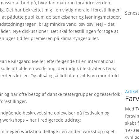
r masser af bud på, hvordan man kan forandre verden.
ig. Det har bekræftet mig i en vigtig morale i forestillingen
Senest
med at pådutte publikum de tænkebaner og løsningsmetoder,
er udstødningsrøgen, brug mindre vand’ osv osv. Nej – det
åder. Nye diskussioner. Det skal forestillingen forsøge at
 en uges tid før premieren på klima-syngespillet.
arie Kilsgaard Møller efterfølgende til en international
kulle afholde en workshop, der indgik i festivalens tema
erdens kriser. Og altså også lidt af en voldsom mundfuld
Artikel
år og har ofte besøg af danske teatergrupper og teaterfolk –
Farv
orestillinger.
Med Te
 indgående beskrevet sine oplevelser på festivalen og
forsvi
g workshops – her i redigerede uddrag:
skabt 
1970’e
ed min egen workshop deltage i en anden workshop og et
synlig