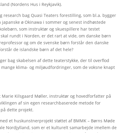
sland (Nordens Hus i Reykjavik).
og research bag Quasi Teaters forestilling, som bl.a. bygger
en japanske ø Okinawa i sommer og senest indhøstede
olebørn, som instruktør og skuespillere har testet
 skal rundt i Norden, er det rart at vide, om danske børn
dyreprofessor og om de svenske børn forstår den danske
forstår de islandske børn af det hele?
er bag skabelsen af dette teaterstykke, der til overflod
s mange klima- og miljøudfordringer, som de voksne knapt
t Marie Kilsgaard Møller, instruktør og hovedforfatter på
dviklingen af sin egen researchbaserede metode for
på dette projekt.
e med et huskunstnerprojekt støttet af BMMK – Børns Møde
ale Nordjylland, som er et kulturelt samarbejde imellem de