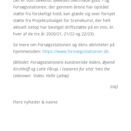
Det er som bekendt lykkedes overmåde godt – og
Forsøgsstationen, der gennem årene har opstået
støtte fra forskelligt hold, kan glæde sig over fornyet
støtte fra Projektudvalget for Scenekunst, der helt
aktuelt netop har bevilget driftsstøtte på en mio. kr.
hver af de tre år 2020/21, 21/22 og 22/23).
Se mere om Forsøgsstationen og dens aktiviteter på
hjemmesiden:
https://www.forsoegsstationen.dk
(Billedet: Forsøgsstationens kunstneriske ledere, Øyvind
Kirchhoff og Lotte Fårup, i teaseren for sitet 'Into the
Unknown'. Video: Helle Lyshøj)
(caj)
Flere nyheder & navne