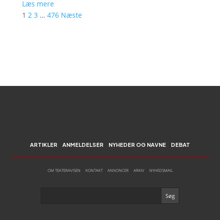
Læs mere
1
2
3
…
476
Næste
ARTIKLER
ANMELDELSER
NYHEDER OG NAVNE
DEBAT
OM TEATERAVISEN
KONTAKT
ANNONCER
ARKIV
NYHEDSMAIL