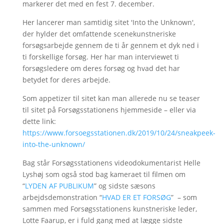
markerer det med en fest 7. december.
Her lancerer man samtidig sitet 'Into the Unknown',
der hylder det omfattende scenekunstneriske
forsøgsarbejde gennem de ti år gennem et dyk ned i
ti forskellige forsøg. Her har man interviewet ti
forsøgsledere om deres forsøg og hvad det har
betydet for deres arbejde.
Som appetizer til sitet kan man allerede nu se teaser
til sitet på Forsøgsstationens hjemmeside – eller via
dette link:
https://www.forsoegsstationen.dk/2019/10/24/sneakpeek-
into-the-unknown/
Bag står Forsøgsstationens videodokumentarist Helle
Lyshøj som også stod bag kameraet til filmen om
“
LYDEN AF PUBLIKUM
” og sidste sæsons
arbejdsdemonstration “
HVAD ER ET FORSØG
” – som
sammen med Forsøgsstationens kunstneriske leder,
Lotte Faarup, er i fuld gang med at lægge sidste