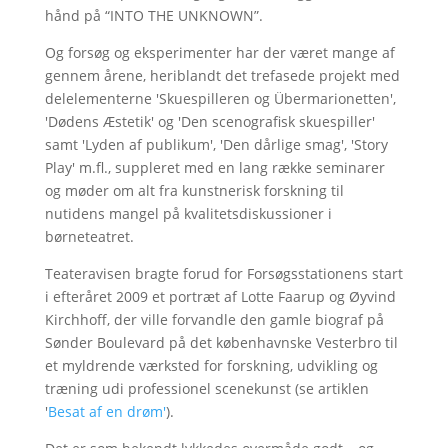
hånd på “INTO THE UNKNOWN”.
Og forsøg og eksperimenter har der været mange af
gennem årene, heriblandt det trefasede projekt med
delelementerne 'Skuespilleren og Übermarionetten',
'Dødens Æstetik' og 'Den scenografisk skuespiller'
samt 'Lyden af publikum', 'Den dårlige smag', 'Story
Play' m.fl., suppleret med en lang række seminarer
og møder om alt fra kunstnerisk forskning til
nutidens mangel på kvalitetsdiskussioner i
børneteatret.
Teateravisen bragte forud for Forsøgsstationens start
i efteråret 2009 et portræt af Lotte Faarup og Øyvind
Kirchhoff, der ville forvandle den gamle biograf på
Sønder Boulevard på det københavnske Vesterbro til
et myldrende værksted for forskning, udvikling og
træning udi professionel scenekunst (se artiklen
'
Besat af en drøm'
).