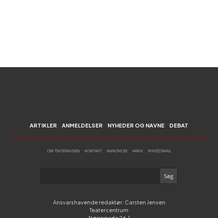
ARTIKLER
ANMELDELSER
NYHEDER OG NAVNE
DEBAT
OM TEATERAVISEN
KONTAKT
ANNONCER
ARKIV
NYHEDSMAIL
Ansvarshavende redaktør: Carsten Jensen
Teatercentrum
Nørregade 26,1