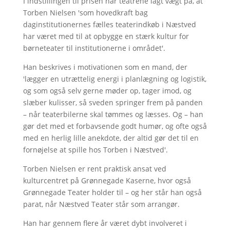
I indstillingen til prisen har teatrene lagt vægt på, at
Torben Nielsen 'som hovedkraft bag
daginstitutionernes fælles teaterindkøb i Næstved
har været med til at opbygge en stærk kultur for
børneteater til institutionerne i området'.
Han beskrives i motivationen som en mand, der
'lægger en utrættelig energi i planlægning og logistik,
og som også selv gerne møder op, tager imod, og
slæber kulisser, så sveden springer frem på panden
– når teaterbilerne skal tømmes og læsses. Og – han
gør det med et forbavsende godt humør, og ofte også
med en herlig lille anekdote, der altid gør det til en
fornøjelse at spille hos Torben i Næstved'.
Torben Nielsen er rent praktisk ansat ved
kulturcentret på Grønnegade Kaserne, hvor også
Grønnegade Teater holder til – og her står han også
parat, når Næstved Teater står som arrangør.
Han har gennem flere år været dybt involveret i