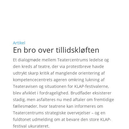
Artikel
En bro over tillidskløften
Et dialogmøde mellem Teatercentrums ledelse og
den kreds af teatre, der via protestbreve havde
udtrykt skarp kritik af manglende orientering af
kompetencecentrets ageren omkring lukning af
Teateravisen og situationen for KLAP-festivalerne,
blev afviklet i fordragelighed. Brudflader eksisterer
stadig, men asfalteres nu med aftaler om fremtidige
fællesmøder, hvor teatrene kan informeres om
Teatercentrums strategiske overvejelser – og en
fuldtonet udmelding om at bevare den store KLAP-
festival ukurateret.