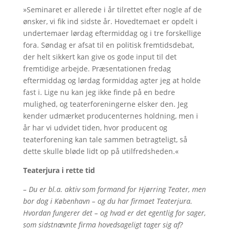
»Seminaret er allerede i år tilrettet efter nogle af de
ønsker, vi fik ind sidste år. Hovedtemaet er opdelt i
undertemaer lørdag eftermiddag og i tre forskellige
fora. Søndag er afsat til en politisk fremtidsdebat,
der helt sikkert kan give os gode input til det
fremtidige arbejde. Præsentationen fredag
eftermiddag og lørdag formiddag agter jeg at holde
fast i. Lige nu kan jeg ikke finde på en bedre
mulighed, og teaterforeningerne elsker den. Jeg
kender udmærket producenternes holdning, men i
år har vi udvidet tiden, hvor producent og
teaterforening kan tale sammen betragteligt, så
dette skulle bløde lidt op på utilfredsheden.«
Teaterjura i rette tid
– Du er bl.a. aktiv som formand for Hjørring Teater, men
bor dog i København – og du har firmaet Teaterjura.
Hvordan fungerer det – og hvad er det egentlig for sager,
som sidstnævnte firma hovedsageligt tager sig af?