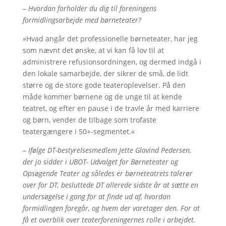
– Hvordan forholder du dig til foreningens
formidlingsarbejde med børneteater?
»Hvad angår det professionelle børneteater, har jeg
som nævnt det ønske, at vi kan få lov til at
administrere refusionsordningen, og dermed indgå i
den lokale samarbejde, der sikrer de små, de lidt
større og de store gode teateroplevelser. På den
måde kommer børnene og de unge til at kende
teatret, og efter en pause i de travle år med karriere
og børn, vender de tilbage som trofaste
teatergængere i 50+-segmentet.«
– Ifølge DT-bestyrelsesmedlem Jette Glavind Pedersen,
der jo sidder i UBOT- Udvalget for Børneteater og
Opsøgende Teater og således er børneteatrets talerør
over for DT, besluttede DT allerede sidste år at sætte en
undersøgelse i gang for at finde ud af, hvordan
formidlingen foregår, og hvem der varetager den. For at
få et overblik over teaterforeningernes rolle i arbejdet.