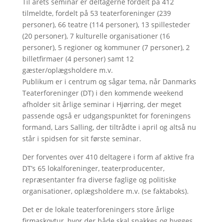
Til årets seminar er deltagerne fordelt på 412
tilmeldte, fordelt på 53 teaterforeninger (239
personer), 66 teatre (114 personer), 13 spillesteder
(20 personer), 7 kulturelle organisationer (16
personer), 5 regioner og kommuner (7 personer), 2
billetfirmaer (4 personer) samt 12
gæster/oplægsholdere m.v.
Publikum er i centrum og sågar tema, når Danmarks
Teaterforeninger (DT) i den kommende weekend
afholder sit årlige seminar i Hjørring, der meget
passende også er udgangspunktet for foreningens
formand, Lars Salling, der tiltrådte i april og altså nu
står i spidsen for sit første seminar.
Der forventes over 410 deltagere i form af aktive fra
DT’s 65 lokalforeninger, teaterproducenter,
repræsentanter fra diverse faglige og politiske
organisationer, oplægsholdere m.v. (se faktaboks).
Det er de lokale teaterforeningers store årlige
firmaskovtur, hvor der både skal snakkes og hygges.