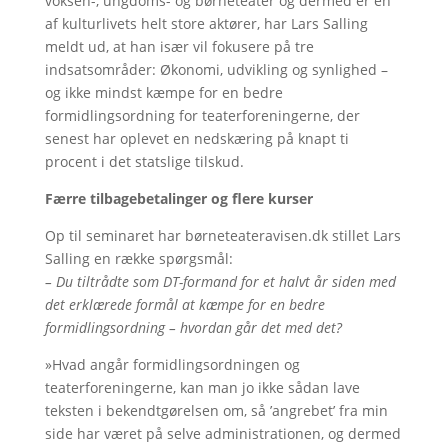
voksen-, ungdoms- og børneteater og dermed er en
af kulturlivets helt store aktører, har Lars Salling
meldt ud, at han især vil fokusere på tre
indsatsområder: Økonomi, udvikling og synlighed –
og ikke mindst kæmpe for en bedre
formidlingsordning for teaterforeningerne, der
senest har oplevet en nedskæring på knapt ti
procent i det statslige tilskud.
Færre tilbagebetalinger og flere kurser
Op til seminaret har børneteateravisen.dk stillet Lars
Salling en række spørgsmål:
– Du tiltrådte som DT-formand for et halvt år siden med
det erklærede formål at kæmpe for en bedre
formidlingsordning – hvordan går det med det?
»Hvad angår formidlingsordningen og
teaterforeningerne, kan man jo ikke sådan lave
teksten i bekendtgørelsen om, så ’angrebet’ fra min
side har været på selve administrationen, og dermed