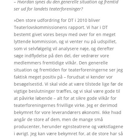
– Hvordan synes du den generelle situation og fremtid
ser ud for landets teaterforeninger?
»Den store udfordring for DT i 2010 bliver
Teaterlovskommissionens rapport. Vi har i DT
bestemt givet vores besyv med over for en meget
lyttende kommission, og vi venter nu på udspillet,
som vi selvfølgelig vil analysere nøje, og derefter
søge indflydelse på den del, der vedrører vore
medlemmers fremtidige vilkår. Den generelle
situation og fremtiden for teaterforeningerne ser jeg
faktisk meget positiv på – forudsat vi kender vor
besøgelsestid. Vi skal vide at være tilstede lige før de
vigtige beslutninger træffes, og vi skal være gode til
at påvirke løbende – alt for at sikre gode vilkår for
teaterforeningernes frivillige virke. Jeg er derimod
bekymret for vore leverandørers økonomi. Ikke hvad
angår de store af dem, men de mange små
producenter, herunder egnsteatrene og vækstlagene
i øvrigt. Jeg kan være bekymret for, at de store har så