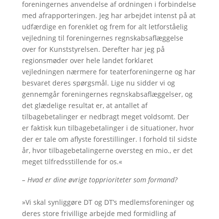
foreningernes anvendelse af ordningen i forbindelse
med afrapporteringen. Jeg har arbejdet intenst på at
udfærdige en forenklet og frem for alt letforståelig
vejledning til foreningernes regnskabsaflæggelse
over for Kunststyrelsen. Derefter har jeg på
regionsmøder over hele landet forklaret
vejledningen nærmere for teaterforeningerne og har
besvaret deres spørgsmål. Lige nu sidder vi og
gennemgår foreningernes regnskabsaflæggelser, og
det glædelige resultat er, at antallet af
tilbagebetalinger er nedbragt meget voldsomt. Der
er faktisk kun tilbagebetalinger i de situationer, hvor
der er tale om aflyste forestillinger. I forhold til sidste
år, hvor tilbagebetalingerne oversteg en mio., er det
meget tilfredsstillende for os.«
– Hvad er dine øvrige topprioriteter som formand?
»Vi skal synliggøre DT og DT’s medlemsforeninger og
deres store frivillige arbejde med formidling af