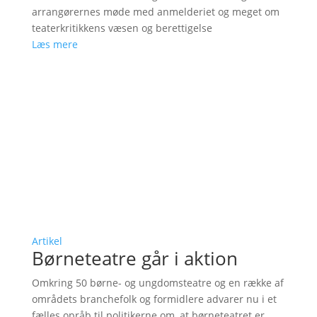
arrangørernes møde med anmelderiet og meget om
teaterkritikkens væsen og berettigelse
Læs mere
Artikel
Børneteatre går i aktion
Omkring 50 børne- og ungdomsteatre og en række af
områdets branchefolk og formidlere advarer nu i et
fælles opråb til politikerne om, at børneteatret er