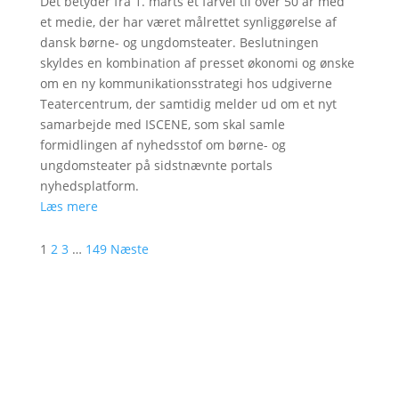
Det betyder fra 1. marts et farvel til over 50 år med
et medie, der har været målrettet synliggørelse af
dansk børne- og ungdomsteater. Beslutningen
skyldes en kombination af presset økonomi og ønske
om en ny kommunikationsstrategi hos udgiverne
Teatercentrum, der samtidig melder ud om et nyt
samarbejde med ISCENE, som skal samle
formidlingen af nyhedsstof om børne- og
ungdomsteater på sidstnævnte portals
nyhedsplatform.
Læs mere
1
2
3
…
149
Næste