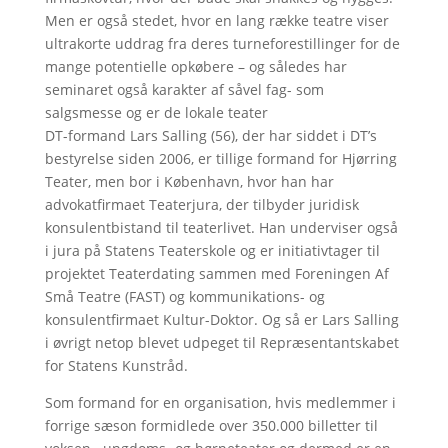
Men er også stedet, hvor en lang række teatre viser
ultrakorte uddrag fra deres turneforestillinger for de
mange potentielle opkøbere – og således har
seminaret også karakter af såvel fag- som
salgsmesse og er de lokale teater
DT-formand Lars Salling (56), der har siddet i DT’s
bestyrelse siden 2006, er tillige formand for Hjørring
Teater, men bor i København, hvor han har
advokatfirmaet Teaterjura, der tilbyder juridisk
konsulentbistand til teaterlivet. Han underviser også
i jura på Statens Teaterskole og er initiativtager til
projektet Teaterdating sammen med Foreningen Af
Små Teatre (FAST) og kommunikations- og
konsulentfirmaet Kultur-Doktor. Og så er Lars Salling
i øvrigt netop blevet udpeget til Repræsentantskabet
for Statens Kunstråd.
Som formand for en organisation, hvis medlemmer i
forrige sæson formidlede over 350.000 billetter til