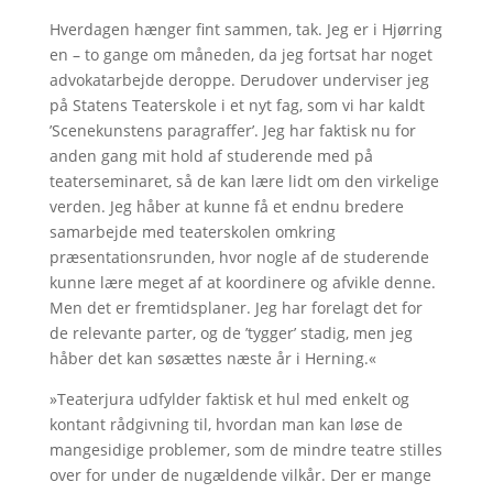
Hverdagen hænger fint sammen, tak. Jeg er i Hjørring
en – to gange om måneden, da jeg fortsat har noget
advokatarbejde deroppe. Derudover underviser jeg
på Statens Teaterskole i et nyt fag, som vi har kaldt
’Scenekunstens paragraffer’. Jeg har faktisk nu for
anden gang mit hold af studerende med på
teaterseminaret, så de kan lære lidt om den virkelige
verden. Jeg håber at kunne få et endnu bredere
samarbejde med teaterskolen omkring
præsentationsrunden, hvor nogle af de studerende
kunne lære meget af at koordinere og afvikle denne.
Men det er fremtidsplaner. Jeg har forelagt det for
de relevante parter, og de ’tygger’ stadig, men jeg
håber det kan søsættes næste år i Herning.«
»Teaterjura udfylder faktisk et hul med enkelt og
kontant rådgivning til, hvordan man kan løse de
mangesidige problemer, som de mindre teatre stilles
over for under de nugældende vilkår. Der er mange