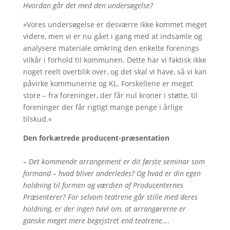
Hvordan går det med den undersøgelse?
»Vores undersøgelse er desværre ikke kommet meget
videre, men vi er nu gået i gang med at indsamle og
analysere materiale omkring den enkelte forenings
vilkår i forhold til kommunen. Dette har vi faktisk ikke
noget reelt overblik over, og det skal vi have, så vi kan
påvirke kommunerne og KL. Forskellene er meget
store – fra foreninger, der får nul kroner i støtte, til
foreninger der får rigtigt mange penge i årlige
tilskud.«
Den forkætrede producent-præsentation
– Det kommende arrangement er dit første seminar som
formand – hvad bliver anderledes? Og hvad er din egen
holdning til formen og værdien af Producenternes
Præsenterer? For selvom teatrene går stille med deres
holdning, er der ingen tvivl om, at arrangørerne er
ganske meget mere begejstret end teatrene….