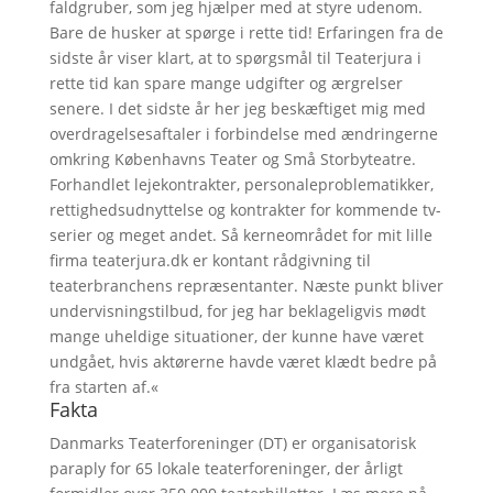
faldgruber, som jeg hjælper med at styre udenom.
Bare de husker at spørge i rette tid! Erfaringen fra de
sidste år viser klart, at to spørgsmål til Teaterjura i
rette tid kan spare mange udgifter og ærgrelser
senere. I det sidste år her jeg beskæftiget mig med
overdragelsesaftaler i forbindelse med ændringerne
omkring Københavns Teater og Små Storbyteatre.
Forhandlet lejekontrakter, personaleproblematikker,
rettighedsudnyttelse og kontrakter for kommende tv-
serier og meget andet. Så kerneområdet for mit lille
firma teaterjura.dk er kontant rådgivning til
teaterbranchens repræsentanter. Næste punkt bliver
undervisningstilbud, for jeg har beklageligvis mødt
mange uheldige situationer, der kunne have været
undgået, hvis aktørerne havde været klædt bedre på
fra starten af.«
Fakta
Danmarks Teaterforeninger (DT) er organisatorisk
paraply for 65 lokale teaterforeninger, der årligt