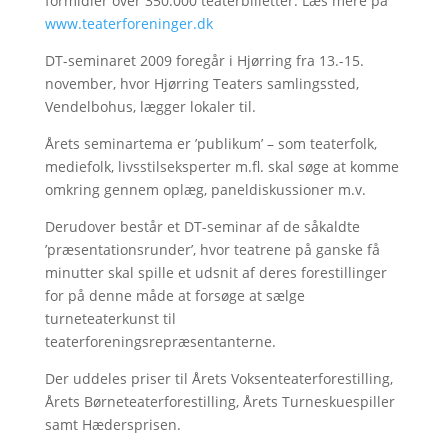
formidler over 350.000 teaterbilletter. Læs mere på
www.teaterforeninger.dk
DT-seminaret 2009 foregår i Hjørring fra 13.-15.
november, hvor Hjørring Teaters samlingssted,
Vendelbohus, lægger lokaler til.
Årets seminartema er ’publikum’ – som teaterfolk,
mediefolk, livsstilseksperter m.fl. skal søge at komme
omkring gennem oplæg, paneldiskussioner m.v.
Derudover består et DT-seminar af de såkaldte
’præsentationsrunder’, hvor teatrene på ganske få
minutter skal spille et udsnit af deres forestillinger
for på denne måde at forsøge at sælge
turneteaterkunst til
teaterforeningsrepræsentanterne.
Der uddeles priser til Årets Voksenteaterforestilling,
Årets Børneteaterforestilling, Årets Turneskuespiller
samt Hædersprisen.