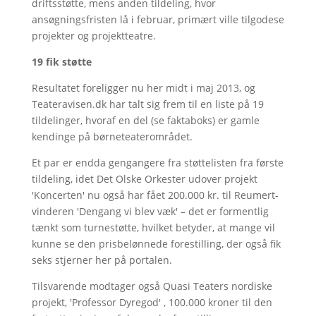
driftsstøtte, mens anden tildeling, hvor
ansøgningsfristen lå i februar, primært ville tilgodese
projekter og projektteatre.
19 fik støtte
Resultatet foreligger nu her midt i maj 2013, og
Teateravisen.dk har talt sig frem til en liste på 19
tildelinger, hvoraf en del (se faktaboks) er gamle
kendinge på børneteaterområdet.
Et par er endda gengangere fra støttelisten fra første
tildeling, idet Det Olske Orkester udover projekt
'Koncerten' nu også har fået 200.000 kr. til Reumert-
vinderen 'Dengang vi blev væk' – det er formentlig
tænkt som turnestøtte, hvilket betyder, at mange vil
kunne se den prisbelønnede forestilling, der også fik
seks stjerner her på portalen.
Tilsvarende modtager også Quasi Teaters nordiske
projekt, 'Professor Dyregod' , 100.000 kroner til den