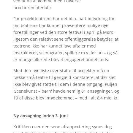
ved at nå at komme med i diverse
brochuremateriale.
For projektteatrene har det bl.a. haft betydning for,
om teatrene har kunnet præsentere mulige nye
forestillinger ved den store festival i april på Mors –
ligesom den relativt sene offentliggørelse betyder, at
teatrene ikke har kunnet lave aftaler med
instruktører, scenografer, spillere m.v. før nu – og så
er mange allerede blevet engageret andetsteds.
Med den nye liste over støtte til projekter må en
række små teatre til gengæld konstatere, at der slet
ikke blev givet støtte til dem i denne omgang. Puljen
'Scenekunst – børn' havde nemlig 81 ansøgninger, og
19 af disse blev imødekommet – med i alt 8,4 mio. kr.
Ny ansøgning inden 3. juni
Kritikken over den sene afrapportering synes dog