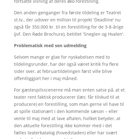
fortsatte visning af deres øko-forestilling.
Den anden genganger fra første tildeling er Teatret
st.tv., der udover en million til projekt 'Deadline' nu
også får 350.000 kr. til en forestilling for de 3-8-årige
(jvf. Den Røde Brochure), betitlet 'Sneglen og Hvalen'.
Problematisk med sen udmelding
Selvom mange er glae for nyskabelsen med to
tildelingsrunder, har der også været kritik fra flere
sider over, at februartildelingen først ville blive
offentliggjort her i maj måned.
For gæstespilsscenerne må man enten satse på, at et
teater rent faktisk producerer (læs: får tilskud til at
producere) en forestilling, som man gerne vil have til
at spille stationært i den kommende sæson – eller
vente til maj med at lave aftalen, hvilket betyder, at
den aktuelle forestilling ikke kommer med i det
fælles teaterkatalog (hovedstaden) eller har svært