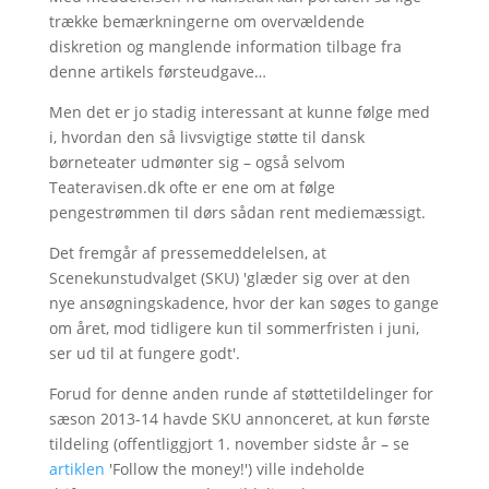
trække bemærkningerne om overvældende
diskretion og manglende information tilbage fra
denne artikels førsteudgave…
Men det er jo stadig interessant at kunne følge med
i, hvordan den så livsvigtige støtte til dansk
børneteater udmønter sig – også selvom
Teateravisen.dk ofte er ene om at følge
pengestrømmen til dørs sådan rent mediemæssigt.
Det fremgår af pressemeddelelsen, at
Scenekunstudvalget (SKU) 'glæder sig over at den
nye ansøgningskadence, hvor der kan søges to gange
om året, mod tidligere kun til sommerfristen i juni,
ser ud til at fungere godt'.
Forud for denne anden runde af støttetildelinger for
sæson 2013-14 havde SKU annonceret, at kun første
tildeling (offentliggjort 1. november sidste år – se
artiklen
'Follow the money!') ville indeholde