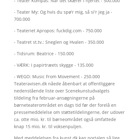
- Teater Kompas: Når det skærer i hjertet - 500.000
- Teater My: Og hvis du spø'r mig, så si'r jeg ja -
700.000
- Teateriet Apropos: fuckdig.com - 750.000
- Teatret st.tv.: Sneglen og Hvalen - 350.000
- Tidsrum: Beatrice - 150.000
- VÆRK: I papirtræets skygge - 135.000
- WEGO: Music From Movement - 250.000
Teateravisen.dk nåede åbenbart at offentliggøre
nedenstående liste over Scenekunstudvalgets
tildeling fra februar-ansøgningerne på
børneteaterområdet en dags tid før der forelå en
pressemeddelelse om støttetildelingerne, der udover
ca. otte mio. kr. til børneområdet også omfattede
knap 15 mio. kr. til voksenpuljen.
Med meddelelsen fra kunst.dk kan portalen så lige