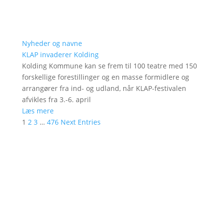
Nyheder og navne
KLAP invaderer Kolding
Kolding Kommune kan se frem til 100 teatre med 150
forskellige forestillinger og en masse formidlere og
arrangører fra ind- og udland, når KLAP-festivalen
afvikles fra 3.-6. april
Læs mere
1
2
3
…
476
Next Entries