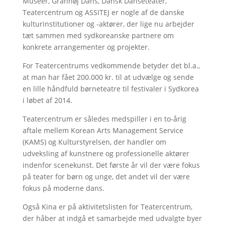
Museer, Granhøj Dans, Dansk Danseteater,
Teatercentrum og ASSITEJ er nogle af de danske
kulturinstitutioner og -aktører, der lige nu arbejder
tæt sammen med sydkoreanske partnere om
konkrete arrangementer og projekter.
For Teatercentrums vedkommende betyder det bl.a.,
at man har fået 200.000 kr. til at udvælge og sende
en lille håndfuld børneteatre til festivaler i Sydkorea
i løbet af 2014.
Teatercentrum er således medspiller i en to-årig
aftale mellem Korean Arts Management Service
(KAMS) og Kulturstyrelsen, der handler om
udveksling af kunstnere og professionelle aktører
indenfor scenekunst. Det første år vil der være fokus
på teater for børn og unge, det andet vil der være
fokus på moderne dans.
Også Kina er på aktivitetslisten for Teatercentrum,
der håber at indgå et samarbejde med udvalgte byer