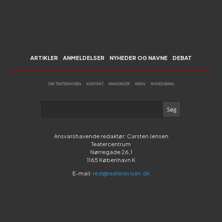
ARTIKLER
ANMELDELSER
NYHEDER OG NAVNE
DEBAT
OM TEATERAVISEN
KONTAKT
ANNONCER
ARKIV
NYHEDSMAIL
Ansvarshavende redaktør: Carsten Jensen
Teatercentrum
Nørregade 26,1
1165 København K
E-mail:
red@teateravisen.dk