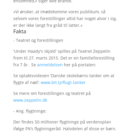
ensomhed,« siger Mie Brandt.
»Vi ønsker, at imødekomme vores publikum, så
selvom vores forestillinger altid har noget alvor i sig,
er der ikke langt fra gråd til latter.«
Fakta
- Teatret og forestillingen
'Under Haady's skjold' spilles på Teatret Zeppelin
frem til 27. marts 2015. Det er en familieforestilling
fra 7 år. Se
anmeldelsen
her på portalen:
Se optaktsvideoen ’Danske skolebørns tanker om at
flygte af nød’:
www.bit.ly/flugt-tanker
Se mere om forestillingen og teatret på
www.zeppelin.dk
- Ang. flygtninge:
Der findes 50 millioner flygtninge på verdensplan
ifølge FN’s flygtningeråd. Halvdelen af disse er børn.