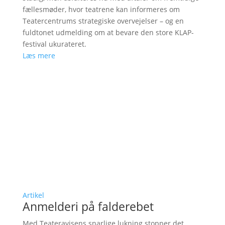
fællesmøder, hvor teatrene kan informeres om
Teatercentrums strategiske overvejelser – og en
fuldtonet udmelding om at bevare den store KLAP-
festival ukurateret.
Læs mere
Artikel
Anmelderi på falderebet
Med Teateravisens snarlige lukning stopper det