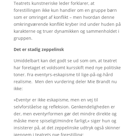
Teatrets kunstneriske leder forklarer, at
forestillingen ikke kun handler om en gruppe børn
som er omringet af konflikt – men hvordan denne
omkringværende konflikt kryber ind under huden på
karakterne og truer dynamikken og sammenholdet i
gruppen.
Det er stadig zeppelinsk
Umiddelbart kan det godt se ud som om, at teatret
har foretaget et voldsomt kursskift med nye politiske
toner. Fra eventyrs-eskapisme til lige-på-og-hård
realisme. Men den vurdering deler Mie Brandt nu
ikke:
»Eventyr er ikke eskapisme, men en vej til
selvforståelse og refleksion. Genkendeligheden er
der, men eventyrformen gør det mindre direkte og
måske mere spiseligt/mindre farligt,« siger hun og
insisterer på, at det zeppelinske udtryk også skinner
igennem i teatrets nye forestilling: