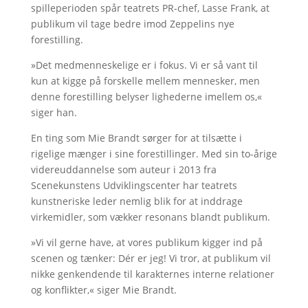
spilleperioden spår teatrets PR-chef, Lasse Frank, at
publikum vil tage bedre imod Zeppelins nye
forestilling.
»Det medmenneskelige er i fokus. Vi er så vant til
kun at kigge på forskelle mellem mennesker, men
denne forestilling belyser lighederne imellem os,«
siger han.
En ting som Mie Brandt sørger for at tilsætte i
rigelige mænger i sine forestillinger. Med sin to-årige
videreuddannelse som auteur i 2013 fra
Scenekunstens Udviklingscenter har teatrets
kunstneriske leder nemlig blik for at inddrage
virkemidler, som vækker resonans blandt publikum.
»Vi vil gerne have, at vores publikum kigger ind på
scenen og tænker: Dér er jeg! Vi tror, at publikum vil
nikke genkendende til karakternes interne relationer
og konflikter,« siger Mie Brandt.