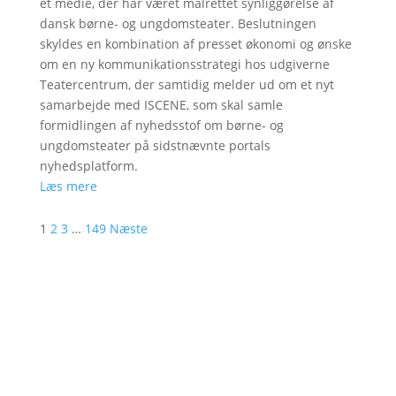
et medie, der har været målrettet synliggørelse af
dansk børne- og ungdomsteater. Beslutningen
skyldes en kombination af presset økonomi og ønske
om en ny kommunikationsstrategi hos udgiverne
Teatercentrum, der samtidig melder ud om et nyt
samarbejde med ISCENE, som skal samle
formidlingen af nyhedsstof om børne- og
ungdomsteater på sidstnævnte portals
nyhedsplatform.
Læs mere
1
2
3
…
149
Næste