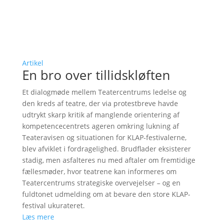
Artikel
En bro over tillidskløften
Et dialogmøde mellem Teatercentrums ledelse og
den kreds af teatre, der via protestbreve havde
udtrykt skarp kritik af manglende orientering af
kompetencecentrets ageren omkring lukning af
Teateravisen og situationen for KLAP-festivalerne,
blev afviklet i fordragelighed. Brudflader eksisterer
stadig, men asfalteres nu med aftaler om fremtidige
fællesmøder, hvor teatrene kan informeres om
Teatercentrums strategiske overvejelser – og en
fuldtonet udmelding om at bevare den store KLAP-
festival ukurateret.
Læs mere