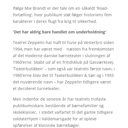
Ifølge Mie Brandt er der tale om en såkaldt 'Road-
fortælling', hvor publikum støt følger historiens fem
karakterer i deres flugt fra krig til sikkerhed.
'Det har aldrig bare handlet om underholdning'
Teatret Zeppelin har haft til huse på Vesterbro siden
1994, men har været med næsten fra fremkomsten
af det moderne danske børneteater i slutningen af
1960’erne. Skabt ud af en fritidsklub på Gasværksvej,
'Teaterbutikken' – som også var teatrets første navn, i
1980'erne blev det til Teaterbutikken & Søn og i 1993
det nuværende navn – har Zeppelin tidligere været
et decideret turneteater.
Men indenfor de seneste år har teatrets trofaste
publikumsskare, bestående af børnefamilier og
skoleklasser, i stedet valfartet til det gamle tidligere
soldaterhjem i Valdemarsgade for at opleve
opførelser af klassiske børnebøger.