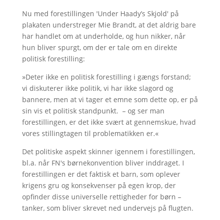
Nu med forestillingen 'Under Haady’s Skjold' på
plakaten understreger Mie Brandt, at det aldrig bare
har handlet om at underholde, og hun nikker, når
hun bliver spurgt, om der er tale om en direkte
politisk forestilling:
»Deter ikke en politisk forestilling i gængs forstand;
vi diskuterer ikke politik, vi har ikke slagord og
bannere, men at vi tager et emne som dette op, er på
sin vis et politisk standpunkt. – og ser man
forestillingen, er det ikke svært at gennemskue, hvad
vores stillingtagen til problematikken er.«
Det politiske aspekt skinner igennem i forestillingen,
bl.a. når FN's børnekonvention bliver inddraget. I
forestillingen er det faktisk et barn, som oplever
krigens gru og konsekvenser på egen krop, der
opfinder disse universelle rettigheder for børn –
tanker, som bliver skrevet ned undervejs på flugten.