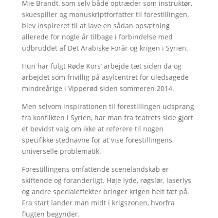
Mie Brandt, som selv både optræder som instruktør,
skuespiller og manuskriptforfatter til forestillingen,
blev inspireret til at lave en sådan opsætning
allerede for nogle år tilbage i forbindelse med
udbruddet af Det Arabiske Forår og krigen i Syrien.
Hun har fulgt Røde Kors’ arbejde tæt siden da og
arbejdet som frivillig på asylcentret for uledsagede
mindreårige i Vipperød siden sommeren 2014.
Men selvom inspirationen til forestillingen udsprang
fra konflikten i Syrien, har man fra teatrets side gjort
et bevidst valg om ikke at referere til nogen
specifikke stednavne for at vise forestillingens
universelle problematik.
Forestillingens omfattende scenelandskab er
skiftende og foranderligt. Høje lyde, røgslør, laserlys
og andre specialeffekter bringer krigen helt tæt på.
Fra start lander man midt i krigszonen, hvorfra
flugten begynder.