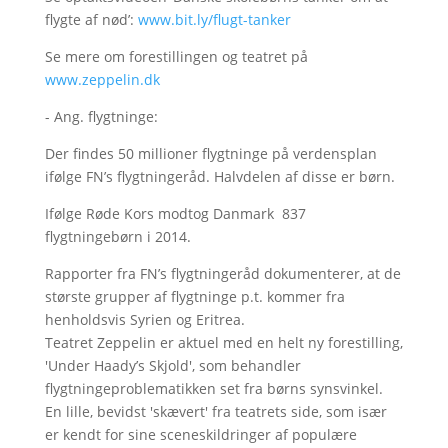
flygte af nød’:
www.bit.ly/flugt-tanker
Se mere om forestillingen og teatret på
www.zeppelin.dk
- Ang. flygtninge:
Der findes 50 millioner flygtninge på verdensplan
ifølge FN’s flygtningeråd. Halvdelen af disse er børn.
Ifølge Røde Kors modtog Danmark 837
flygtningebørn i 2014.
Rapporter fra FN’s flygtningeråd dokumenterer, at de
største grupper af flygtninge p.t. kommer fra
henholdsvis Syrien og Eritrea.
Teatret Zeppelin er aktuel med en helt ny forestilling,
'Under Haady’s Skjold', som behandler
flygtningeproblematikken set fra børns synsvinkel.
En lille, bevidst 'skævert' fra teatrets side, som især
er kendt for sine sceneskildringer af populære