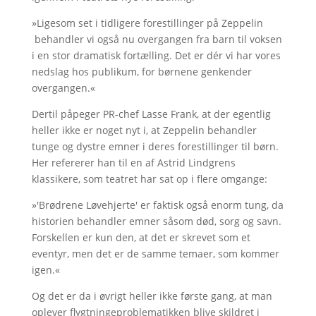
»Ligesom set i tidligere forestillinger på Zeppelin
behandler vi også nu overgangen fra barn til voksen
i en stor dramatisk fortælling. Det er dér vi har vores
nedslag hos publikum, for børnene genkender
overgangen.«
Dertil påpeger PR-chef Lasse Frank, at der egentlig
heller ikke er noget nyt i, at Zeppelin behandler
tunge og dystre emner i deres forestillinger til børn.
Her refererer han til en af Astrid Lindgrens
klassikere, som teatret har sat op i flere omgange:
»'Brødrene Løvehjerte' er faktisk også enorm tung, da
historien behandler emner såsom død, sorg og savn.
Forskellen er kun den, at det er skrevet som et
eventyr, men det er de samme temaer, som kommer
igen.«
Og det er da i øvrigt heller ikke første gang, at man
oplever flygtningeproblematikken blive skildret i