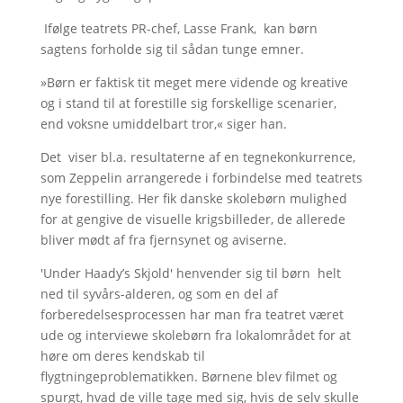
Ifølge teatrets PR-chef, Lasse Frank, kan børn
sagtens forholde sig til sådan tunge emner.
»Børn er faktisk tit meget mere vidende og kreative
og i stand til at forestille sig forskellige scenarier,
end voksne umiddelbart tror,« siger han.
Det viser bl.a. resultaterne af en tegnekonkurrence,
som Zeppelin arrangerede i forbindelse med teatrets
nye forestilling. Her fik danske skolebørn mulighed
for at gengive de visuelle krigsbilleder, de allerede
bliver mødt af fra fjernsynet og aviserne.
'Under Haady’s Skjold' henvender sig til børn helt
ned til syvårs-alderen, og som en del af
forberedelsesprocessen har man fra teatret været
ude og interviewe skolebørn fra lokalområdet for at
høre om deres kendskab til
flygtningeproblematikken. Børnene blev filmet og
spurgt, hvad de ville tage med sig, hvis de selv skulle