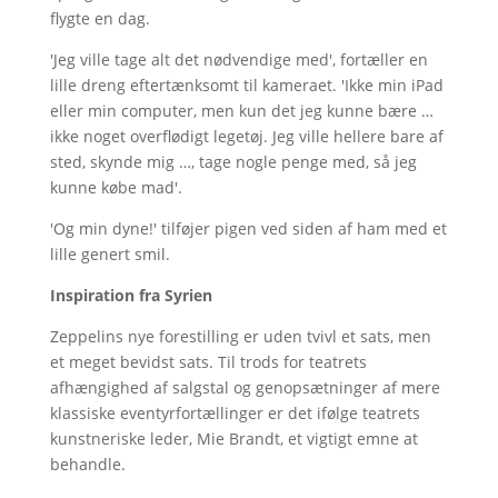
flygte en dag.
'Jeg ville tage alt det nødvendige med', fortæller en
lille dreng eftertænksomt til kameraet. 'Ikke min iPad
eller min computer, men kun det jeg kunne bære …
ikke noget overflødigt legetøj. Jeg ville hellere bare af
sted, skynde mig …, tage nogle penge med, så jeg
kunne købe mad'.
'Og min dyne!' tilføjer pigen ved siden af ham med et
lille genert smil.
Inspiration fra Syrien
Zeppelins nye forestilling er uden tvivl et sats, men
et meget bevidst sats. Til trods for teatrets
afhængighed af salgstal og genopsætninger af mere
klassiske eventyrfortællinger er det ifølge teatrets
kunstneriske leder, Mie Brandt, et vigtigt emne at
behandle.