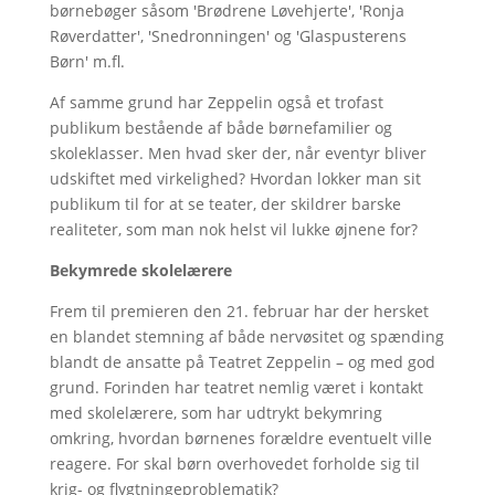
børnebøger såsom 'Brødrene Løvehjerte', 'Ronja
Røverdatter', 'Snedronningen' og 'Glaspusterens
Børn' m.fl.
Af samme grund har Zeppelin også et trofast
publikum bestående af både børnefamilier og
skoleklasser. Men hvad sker der, når eventyr bliver
udskiftet med virkelighed? Hvordan lokker man sit
publikum til for at se teater, der skildrer barske
realiteter, som man nok helst vil lukke øjnene for?
Bekymrede skolelærere
Frem til premieren den 21. februar har der hersket
en blandet stemning af både nervøsitet og spænding
blandt de ansatte på Teatret Zeppelin – og med god
grund. Forinden har teatret nemlig været i kontakt
med skolelærere, som har udtrykt bekymring
omkring, hvordan børnenes forældre eventuelt ville
reagere. For skal børn overhovedet forholde sig til
krig- og flygtningeproblematik?