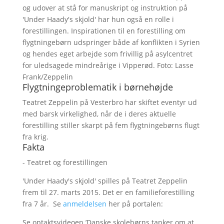
og udover at stå for manuskript og instruktion på
'Under Haady's skjold' har hun også en rolle i
forestillingen. Inspirationen til en forestilling om
flygtningebørn udspringer både af konflikten i Syrien
og hendes eget arbejde som frivillig på asylcentret
for uledsagede mindreårige i Vipperød. Foto: Lasse
Frank/Zeppelin
Flygtningeproblematik i børnehøjde
Teatret Zeppelin på Vesterbro har skiftet eventyr ud
med barsk virkelighed, når de i deres aktuelle
forestilling stiller skarpt på fem flygtningebørns flugt
fra krig.
Fakta
- Teatret og forestillingen
'Under Haady's skjold' spilles på Teatret Zeppelin
frem til 27. marts 2015. Det er en familieforestilling
fra 7 år. Se
anmeldelsen
her på portalen:
Se optaktsvideoen ’Danske skolebørns tanker om at