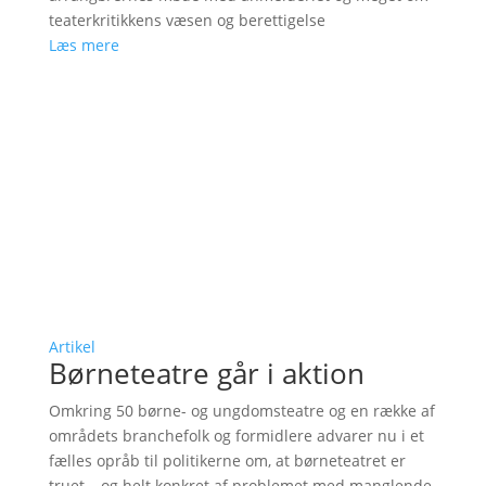
teaterkritikkens væsen og berettigelse
Læs mere
Artikel
Børneteatre går i aktion
Omkring 50 børne- og ungdomsteatre og en række af
områdets branchefolk og formidlere advarer nu i et
fælles opråb til politikerne om, at børneteatret er
truet – og helt konkret af problemet med manglende