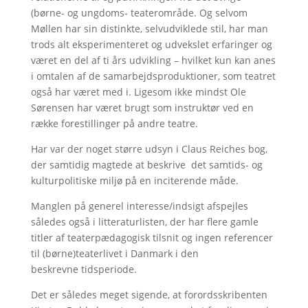
(børne- og ungdoms- teaterområde. Og selvom
Møllen har sin distinkte, selvudviklede stil, har man
trods alt eksperimenteret og udvekslet erfaringer og
været en del af ti års udvikling – hvilket kun kan anes
i omtalen af de samarbejdsproduktioner, som teatret
også har været med i. Ligesom ikke mindst Ole
Sørensen har været brugt som instruktør ved en
række forestillinger på andre teatre.
Har var der noget større udsyn i Claus Reiches bog,
der samtidig magtede at beskrive det samtids- og
kulturpolitiske miljø på en inciterende måde.
Manglen på generel interesse/indsigt afspejles
således også i litteraturlisten, der har flere gamle
titler af teaterpædagogisk tilsnit og ingen referencer
til (børne)teaterlivet i Danmark i den
beskrevne tidsperiode.
Det er således meget sigende, at forordsskribenten