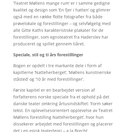
’Teatret Møllens mange rum’ er i samme gedigne
kvalitet og design som ’En fjer i hatten’ og glimrer
også med en række flotte fotografier fra både
prøvelokale og forestillinger – og selvfølgelig med
alle Gitte Kaths karakteristiske plakater for de
forestillinger, som egnsteatret fra Haderslev har
produceret og spillet gennem tiåret.
Speciale, stil og ti års forestillinger
Bogen er opdelt i tre markante dele i form af
kapitlerne ’Natteherberget’, ’Møllens kunstneriske
ståsted’ og ’10 år med forestillinger’.
Første kapitel er en bearbejdet version af
forfatterens norske speciale fra et ophold på det
danske teater omkring årtusindskiftet: ’Form søker
tekst. En oplevelsesorientert opplevelse av Teatret
Møllens forestilling Natteherberget’, hvor hun
dissekerer arbejdet med forestillingen og placerer
det i en episk teaterteori – a la Brecht