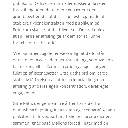
publikum. De hverken kan eller ønsker at lave en
forestilling uden dette nærvær. Det er i den
grad blevet en del af deres spillestil og måde at
etablere fiktionskontrakten med publikum på.
Publikum skal se, at det bliver set. De skal opleve
at spillerne er afhængige af dem for at kunne
fortælle deres historie’.
’Vi er sammen, og det er væsentligt at de forstår
deres medansvar i den her forestilling’, som Møllens
faste skuespiller, Connie Tronbjerg, siger i bogen,
fulgt op af iscenesætter Gitte Kaths ord om, at ’de
skal selv få følelsen af, at historiefortællingen er
afhængig af deres egen koncentration, deres eget
engagement’.
Gitte Kath, der gennem tre årtier har stået for
manusbearbejdning, instruktion og scenografi – samt
plakater – til hovedparten af Møllens produktioner,
sammenligner også Møllens forestillinger med en