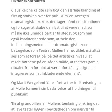
Fiktionskontrakten
Claus Reiche kaldte i sin bog den særlige blanding af
flirt og smisken over for publikum ’en særegen
dramaturgisk struktur, der tager hånd om situationer
og forsøger at skabe den lyst til at være med, som
måske ikke umiddelbart er til stede’, og som han
også karakteriserede som, at ’hele den
indslusningsmetode eller dramaturgiske zoom-
bevægelse, som Teatret Møllen har udviklet, må altså
ses som et forsøg på, på det artistiske niveau, at
møde børnene på en sådan måde, at teatrets gamle
ritualer frem for blot at være uforståelige signaler
integreres som et inkluderende element'.
Og Marit Wergeland-Yates fortsætter indkredsningen
af Mølle-formen i sin beskrivelse af holdningen til
publikum:
’En af grundpillerne i Møllens tænkning omkring det
at lave teater ligger i bevidstheden om nærvær til