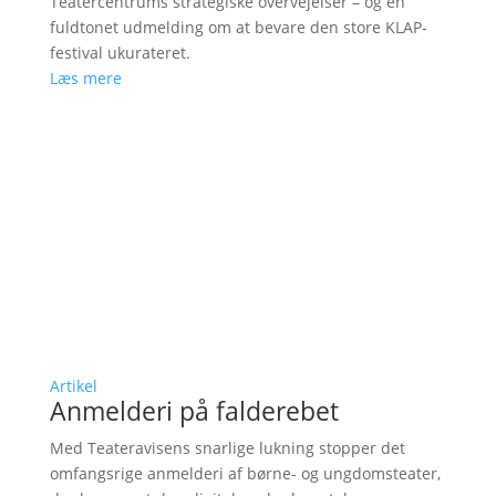
Teatercentrums strategiske overvejelser – og en
fuldtonet udmelding om at bevare den store KLAP-
festival ukurateret.
Læs mere
Artikel
Anmelderi på falderebet
Med Teateravisens snarlige lukning stopper det
omfangsrige anmelderi af børne- og ungdomsteater,