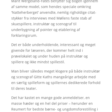
Marit Wergeland-Yates benytter sig bogen igennem
af samme model, som hendes speciale omkring
'Natteherberget' anvendte, nemlig righoldige citat-
stykker fra interviews med Møllens faste stab af
skuespillere, instruktør og scenograf til
underbygning af pointer og etablering af
forklaringsrum.
Det er både underholdende, interessant og meget
givende for læseren, der kommer helt ind i
prøvelokalet og under huden på instruktør og
spillere og ikke mindst spillestil.
Man bliver således meget klogere på både instruktør
og scenograf Gitte Kaths mangeårige arbejde med
en særlig spilleform og spillernes dedikerede forhold
til deres teater.
Det har kastet en mange gode anmeldelser, en
masse hæder og en hel del priser – herunder en
Reumert for bedste børne- og ungdomsforestilling i