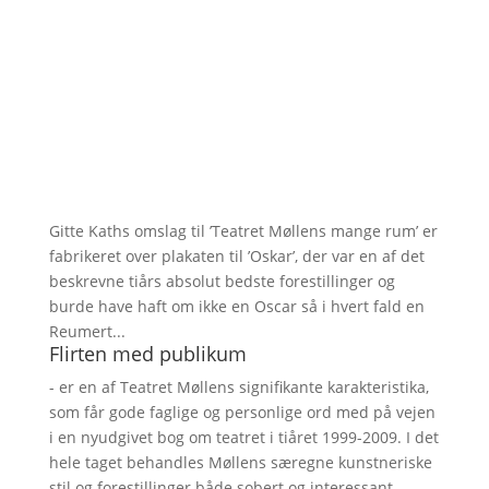
Gitte Kaths omslag til ’Teatret Møllens mange rum’ er
fabrikeret over plakaten til ’Oskar’, der var en af det
beskrevne tiårs absolut bedste forestillinger og
burde have haft om ikke en Oscar så i hvert fald en
Reumert...
Flirten med publikum
- er en af Teatret Møllens signifikante karakteristika,
som får gode faglige og personlige ord med på vejen
i en nyudgivet bog om teatret i tiåret 1999-2009. I det
hele taget behandles Møllens særegne kunstneriske
stil og forestillinger både sobert og interessant –