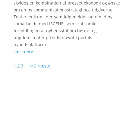
skyldes en kombination af presset økonomi og ønske
om en ny kommunikationsstrategi hos udgiverne
Teatercentrum, der samtidig melder ud om et nyt
samarbejde med ISCENE, som skal samle
formidlingen af nyhedsstof om børne- og
ungdomsteater på sidstnævnte portals
nyhedsplatform.
Læs mere
1
2
3
…
149
Næste