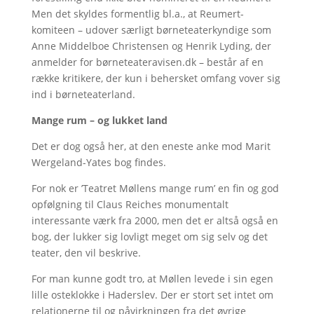
Men det skyldes formentlig bl.a., at Reumert-
komiteen – udover særligt børneteaterkyndige som
Anne Middelboe Christensen og Henrik Lyding, der
anmelder for børneteateravisen.dk – består af en
række kritikere, der kun i behersket omfang vover sig
ind i børneteaterland.
Mange rum – og lukket land
Det er dog også her, at den eneste anke mod Marit
Wergeland-Yates bog findes.
For nok er ’Teatret Møllens mange rum’ en fin og god
opfølgning til Claus Reiches monumentalt
interessante værk fra 2000, men det er altså også en
bog, der lukker sig lovligt meget om sig selv og det
teater, den vil beskrive.
For man kunne godt tro, at Møllen levede i sin egen
lille osteklokke i Haderslev. Der er stort set intet om
relationerne til og påvirkningen fra det øvrige