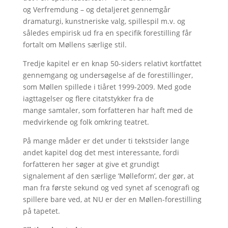
og Verfremdung – og detaljeret gennemgår
dramaturgi, kunstneriske valg, spillespil m.v. og
således empirisk ud fra en specifik forestilling får
fortalt om Møllens særlige stil.
Tredje kapitel er en knap 50-siders relativt kortfattet
gennemgang og undersøgelse af de forestillinger,
som Møllen spillede i tiåret 1999-2009. Med gode
iagttagelser og flere citatstykker fra de
mange samtaler, som forfatteren har haft med de
medvirkende og folk omkring teatret.
På mange måder er det under ti tekstsider lange
andet kapitel dog det mest interessante, fordi
forfatteren her søger at give et grundigt
signalement af den særlige ’Mølleform’, der gør, at
man fra første sekund og ved synet af scenografi og
spillere bare ved, at NU er der en Møllen-forestilling
på tapetet.