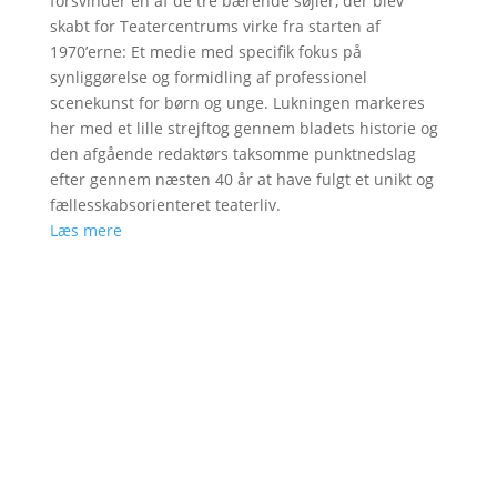
forsvinder en af de tre bærende søjler, der blev
skabt for Teatercentrums virke fra starten af
1970’erne: Et medie med specifik fokus på
synliggørelse og formidling af professionel
scenekunst for børn og unge. Lukningen markeres
her med et lille strejftog gennem bladets historie og
den afgående redaktørs taksomme punktnedslag
efter gennem næsten 40 år at have fulgt et unikt og
fællesskabsorienteret teaterliv.
Læs mere