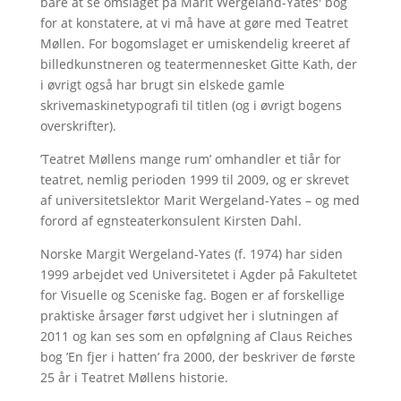
bare at se omslaget på Marit Wergeland-Yates' bog
for at konstatere, at vi må have at gøre med Teatret
Møllen. For bogomslaget er umiskendelig kreeret af
billedkunstneren og teatermennesket Gitte Kath, der
i øvrigt også har brugt sin elskede gamle
skrivemaskinetypografi til titlen (og i øvrigt bogens
overskrifter).
’Teatret Møllens mange rum’ omhandler et tiår for
teatret, nemlig perioden 1999 til 2009, og er skrevet
af universitetslektor Marit Wergeland-Yates – og med
forord af egnsteaterkonsulent Kirsten Dahl.
Norske Margit Wergeland-Yates (f. 1974) har siden
1999 arbejdet ved Universitetet i Agder på Fakultetet
for Visuelle og Sceniske fag. Bogen er af forskellige
praktiske årsager først udgivet her i slutningen af
2011 og kan ses som en opfølgning af Claus Reiches
bog ’En fjer i hatten’ fra 2000, der beskriver de første
25 år i Teatret Møllens historie.