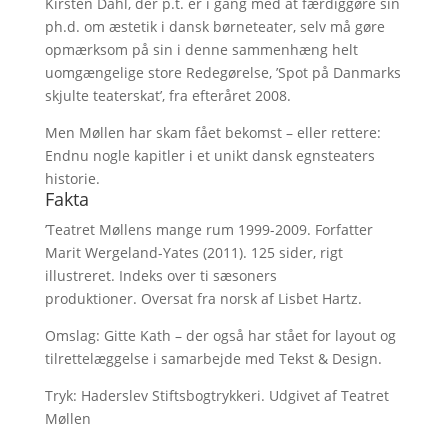
Kirsten Dahl, der p.t. er i gang med at færdiggøre sin
ph.d. om æstetik i dansk børneteater, selv må gøre
opmærksom på sin i denne sammenhæng helt
uomgængelige store Redegørelse, ’Spot på Danmarks
skjulte teaterskat’, fra efteråret 2008.
Men Møllen har skam fået bekomst – eller rettere:
Endnu nogle kapitler i et unikt dansk egnsteaters
historie.
Fakta
’Teatret Møllens mange rum 1999-2009. Forfatter
Marit Wergeland-Yates (2011). 125 sider, rigt
illustreret. Indeks over ti sæsoners
produktioner. Oversat fra norsk af Lisbet Hartz.
Omslag: Gitte Kath – der også har stået for layout og
tilrettelæggelse i samarbejde med Tekst & Design.
Tryk: Haderslev Stiftsbogtrykkeri. Udgivet af Teatret
Møllen