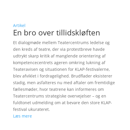
Artikel
En bro over tillidskløften
Et dialogmøde mellem Teatercentrums ledelse og
den kreds af teatre, der via protestbreve havde
udtrykt skarp kritik af manglende orientering af
kompetencecentrets ageren omkring lukning af
Teateravisen og situationen for KLAP-festivalerne,
blev afviklet i fordragelighed. Brudflader eksisterer
stadig, men asfalteres nu med aftaler om fremtidige
fællesmøder, hvor teatrene kan informeres om
Teatercentrums strategiske overvejelser – og en
fuldtonet udmelding om at bevare den store KLAP-
festival ukurateret.
Læs mere