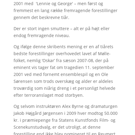
2001 med 'Lennie og George' – men først og
fremmest en lang række fremragende forestillinger
gennem det beskrevne tiår.
Der er stort ingen smuttere – alt er på højt eller
endog fremragende niveau.
Og ifølge denne skribents mening er en af tiårets
bedste forestillinger overhovedet lavet af Mølle-
folket, nemlig ’Oskar’ fra sæson 2007-08, der på
eminent vis tager fat om tragedien 11. september
2001 ved med fornemt ensemblespil og en Ole
Sørensen som trods overskæg og alder er aldeles
troværdig som niårig dreng i et personligt helvede
efter terroranslaget mod storbyen.
Og selvom instruktøren Alex Byrne og dramaturgen
Jakob Højgård Jørgensen i 2009 hver modtog 50.000
kr. i præmiepenge fra Statens Kunstfonds Film- og
Scenekunstudvalg, er det utroligt, at denne
forestilling end ikke blev nomineret til en Reumert.