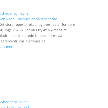
Nyheder og navne
Den Røde Brochure er på trapperne
Det store repertoirekatalog over teater for børn
og unge 2025-26 er nu i trykken – mens et
bladremodul allerede kan opspores via
Teatercentrums hjemmeside
Læs mere
Nyheder og navne
Lars Salling er død