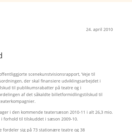
24. april 2010
d
fentliggjorte scenekunstvisionsrapport, ’Veje til
bsordningen, der skal finansiere udviklingsarbejdet i
lskud til publikumsrabatter på teatre og i
rdelingen af det såkaldte billetformidlingstilskud til
 teaterkompagnier.
dtager i den kommende teatersæson 2010-11 i alt 26,3 mio.
t. i forhold til tilskuddet i sæson 2009-10.
 De fordeler sig på 73 stationære teatre og 38