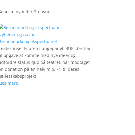
Seneste nyheder & navne
Nyheder og navne
Børneanarki og ekspertpanel
Teaterhuset Filurens ungepanel, BUP, der har
til opgave at komme med nye ideer og
udfordre status quo på teatret, har modtaget
en donation på en halv mio. kr. til deres
fællesskabsprojekt
Læs mere