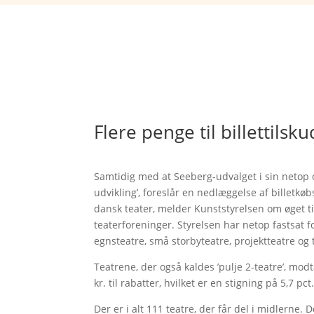
Flere penge til billettilsku
Samtidig med at Seeberg-udvalget i sin netop of
udvikling’, foreslår en nedlæggelse af billetkø
dansk teater, melder Kunststyrelsen om øget ti
teaterforeninger. Styrelsen har netop fastsat fo
egnsteatre, små storbyteatre, projektteatre og
Teatrene, der også kaldes ’pulje 2-teatre’, mo
kr. til rabatter, hvilket er en stigning på 5,7 pc
Der er i alt 111 teatre, der får del i midlerne.