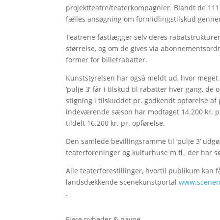
projektteatre/teaterkompagnier. Blandt de 11
fælles ansøgning om formidlingstilskud gennem
Teatrene fastlægger selv deres rabatstrukture
størrelse, og om de gives via abonnementsordni
former for billetrabatter.
Kunststyrelsen har også meldt ud, hvor meget 
’pulje 3’ får i tilskud til rabatter hver gang, d
stigning i tilskuddet pr. godkendt opførelse af
indeværende sæson har modtaget 14.200 kr. pr
tildelt 16.200 kr. pr. opførelse.
Den samlede bevillingsramme til ’pulje 3’ udgør
teaterforeninger og kulturhuse m.fl., der har s
Alle teaterforestillinger, hvortil publikum kan 
landsdækkende scenekunstportal
www.scenen
.
Flere nyheder & navne