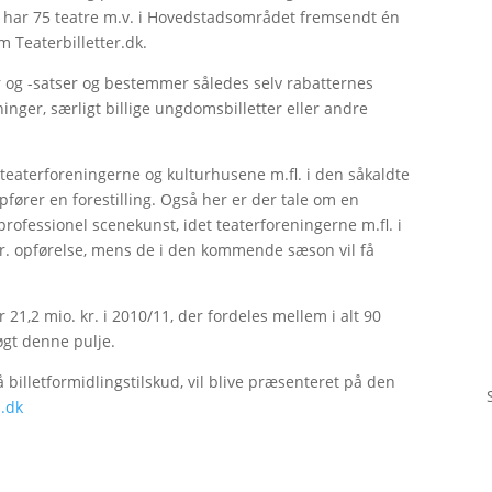
1 har 75 teatre m.v. i Hovedstadsområdet fremsendt én
 Teaterbilletter.dk.
r og -satser og bestemmer således selv rabatternes
nger, særligt billige ungdomsbilletter eller andre
teaterforeningerne og kulturhusene m.fl. i den såkaldte
e opfører en forestilling. Også her er der tale om en
 professionel scenekunst, idet teaterforeningerne m.fl. i
. opførelse, mens de i den kommende sæson vil få
 21,2 mio. kr. i 2010/11, der fordeles mellem i alt 90
øgt denne pulje.
få billetformidlingstilskud, vil blive præsenteret på den
.dk