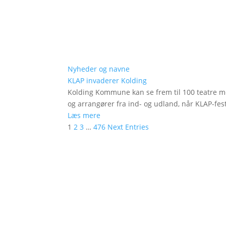
Nyheder og navne
KLAP invaderer Kolding
Kolding Kommune kan se frem til 100 teatre me
og arrangører fra ind- og udland, når KLAP-festi
Læs mere
1
2
3
…
476
Next Entries