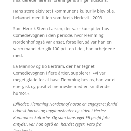
instruerede flere af foreningens årlige musicals.
Hans store aktivitet i kommunens kulturliv blev bl.a.
belønnet med titlen som Årets Herlevit i 2003.
Som Henrik Steen Larsen, der var skuespiller hos
Comedievognen i den periode, hvor Flemming
Nordenhof også var ansat, fortæller, så var han en
varm mand, der gik 100 pct. op i det, han arbejdede
med.
Ea Mannov og Bo Bertram, der har tegnet
Comedievognen i flere årtier, supplerer: »Vi var
meget glade for at have Flemming hos os, han var et
energisk og positivt menneske med en smittende
humor.«
(Billedet: Flemming Nordenhof havde en engageret fortid
i dansk børne- og ungdomsteater og siden i Herlev
Kommunes kulturliv. Og som hans eget FB-profil-foto
antyder, var han også en hærdet ryger. Foto fra
Facebook)