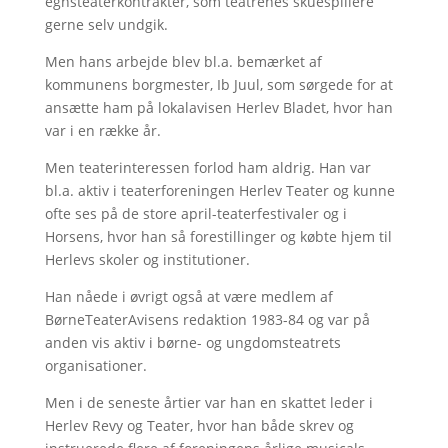
egnsteaterkontrakter, som teatrenes skuespillere
gerne selv undgik.
Men hans arbejde blev bl.a. bemærket af
kommunens borgmester, Ib Juul, som sørgede for at
ansætte ham på lokalavisen Herlev Bladet, hvor han
var i en række år.
Men teaterinteressen forlod ham aldrig. Han var
bl.a. aktiv i teaterforeningen Herlev Teater og kunne
ofte ses på de store april-teaterfestivaler og i
Horsens, hvor han så forestillinger og købte hjem til
Herlevs skoler og institutioner.
Han nåede i øvrigt også at være medlem af
BørneTeaterAvisens redaktion 1983-84 og var på
anden vis aktiv i børne- og ungdomsteatrets
organisationer.
Men i de seneste årtier var han en skattet leder i
Herlev Revy og Teater, hvor han både skrev og