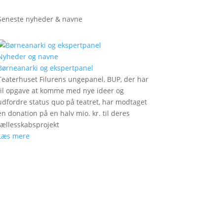
Seneste nyheder & navne
Nyheder og navne
Børneanarki og ekspertpanel
Teaterhuset Filurens ungepanel, BUP, der har
til opgave at komme med nye ideer og
udfordre status quo på teatret, har modtaget
en donation på en halv mio. kr. til deres
fællesskabsprojekt
Læs mere