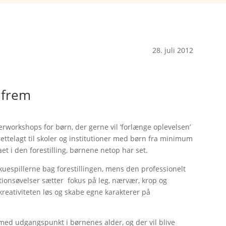
28. juli 2012
r frem
rworkshops for børn, der gerne vil ’forlænge oplevelsen’
ettelagt til skoler og institutioner med børn fra minimum
t i den forestilling, børnene netop har set.
kuespillerne bag forestillingen, mens den professionelt
onsøvelser sætter fokus på leg, nærvær, krop og
kreativiteten løs og skabe egne karakterer på
lt med udgangspunkt i børnenes alder, og der vil blive