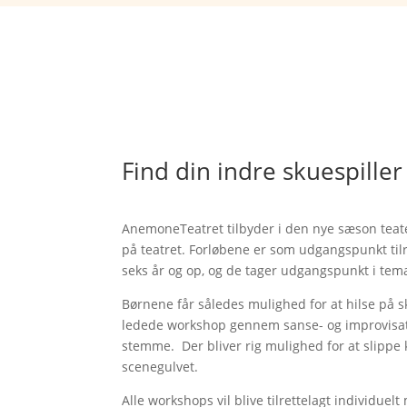
Find din indre skuespille
AnemoneTeatret tilbyder i den nye sæson teate
på teatret. Forløbene er som udgangspunkt tilr
seks år og op, og de tager udgangspunkt i temae
Børnene får således mulighed for at hilse på s
ledede workshop gennem sanse- og improvisati
stemme. Der bliver rig mulighed for at slippe 
scenegulvet.
Alle workshops vil blive tilrettelagt individue