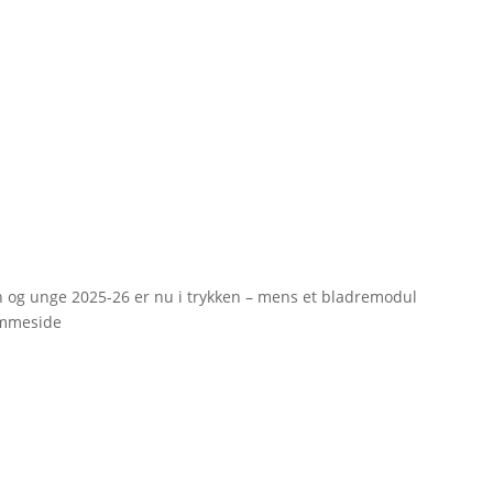
rn og unge 2025-26 er nu i trykken – mens et bladremodul
emmeside