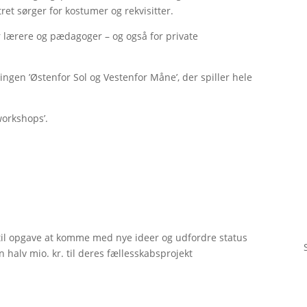
tret sørger for kostumer og rekvisitter.
 lærere og pædagoger – og også for private
ngen ’Østenfor Sol og Vestenfor Måne’, der spiller hele
orkshops’.
til opgave at komme med nye ideer og udfordre status
 halv mio. kr. til deres fællesskabsprojekt