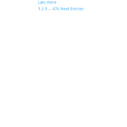
Læs mere
1
2
3
…
476
Next Entries