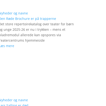
Nyheder og navne
Den Røde Brochure er på trapperne
Det store repertoirekatalog over teater for børn
og unge 2025-26 er nu i trykken – mens et
bladremodul allerede kan opspores via
Teatercentrums hjemmeside
Læs mere
Nyheder og navne
Lars Salling er død