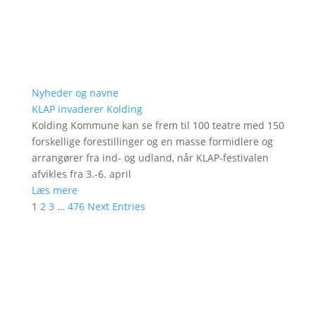
Nyheder og navne
KLAP invaderer Kolding
Kolding Kommune kan se frem til 100 teatre med 150
forskellige forestillinger og en masse formidlere og
arrangører fra ind- og udland, når KLAP-festivalen
afvikles fra 3.-6. april
Læs mere
1
2
3
…
476
Next Entries