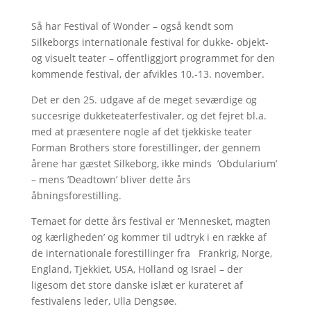
Så har Festival of Wonder – også kendt som
Silkeborgs internationale festival for dukke- objekt-
og visuelt teater – offentliggjort programmet for den
kommende festival, der afvikles 10.-13. november.
Det er den 25. udgave af de meget seværdige og
succesrige dukketeaterfestivaler, og det fejret bl.a.
med at præsentere nogle af det tjekkiske teater
Forman Brothers store forestillinger, der gennem
årene har gæstet Silkeborg, ikke minds ’Obdularium’
– mens ’Deadtown’ bliver dette års
åbningsforestilling.
Temaet for dette års festival er ’Mennesket, magten
og kærligheden’ og kommer til udtryk i en række af
de internationale forestillinger fra Frankrig, Norge,
England, Tjekkiet, USA, Holland og Israel – der
ligesom det store danske islæt er kurateret af
festivalens leder, Ulla Dengsøe.