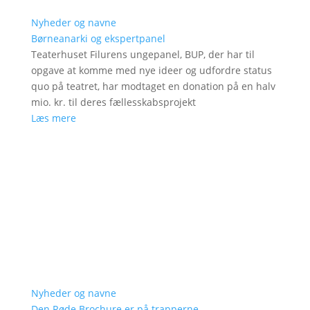
Nyheder og navne
Børneanarki og ekspertpanel
Teaterhuset Filurens ungepanel, BUP, der har til
opgave at komme med nye ideer og udfordre status
quo på teatret, har modtaget en donation på en halv
mio. kr. til deres fællesskabsprojekt
Læs mere
Nyheder og navne
Den Røde Brochure er på trapperne