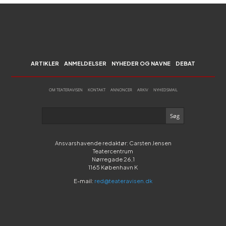
ARTIKLER
ANMELDELSER
NYHEDER OG NAVNE
DEBAT
OM TEATERAVISEN
KONTAKT
ANNONCER
ARKIV
NYHEDSMAIL
Ansvarshavende redaktør: Carsten Jensen
Teatercentrum
Nørregade 26,1
1165 København K
E-mail:
red@teateravisen.dk