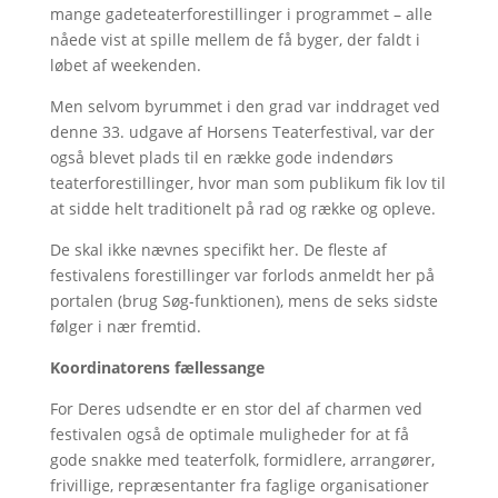
mange gadeteaterforestillinger i programmet – alle
nåede vist at spille mellem de få byger, der faldt i
løbet af weekenden.
Men selvom byrummet i den grad var inddraget ved
denne 33. udgave af Horsens Teaterfestival, var der
også blevet plads til en række gode indendørs
teaterforestillinger, hvor man som publikum fik lov til
at sidde helt traditionelt på rad og række og opleve.
De skal ikke nævnes specifikt her. De fleste af
festivalens forestillinger var forlods anmeldt her på
portalen (brug Søg-funktionen), mens de seks sidste
følger i nær fremtid.
Koordinatorens fællessange
For Deres udsendte er en stor del af charmen ved
festivalen også de optimale muligheder for at få
gode snakke med teaterfolk, formidlere, arrangører,
frivillige, repræsentanter fra faglige organisationer