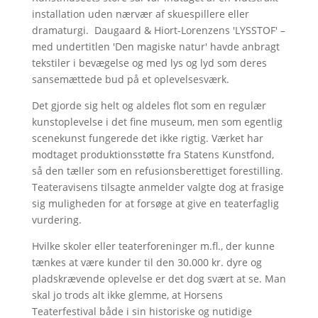
installation uden nærvær af skuespillere eller
dramaturgi. Daugaard & Hiort-Lorenzens 'LYSSTOF' –
med undertitlen 'Den magiske natur' havde anbragt
tekstiler i bevægelse og med lys og lyd som deres
sansemættede bud på et oplevelsesværk.
Det gjorde sig helt og aldeles flot som en regulær
kunstoplevelse i det fine museum, men som egentlig
scenekunst fungerede det ikke rigtig. Værket har
modtaget produktionsstøtte fra Statens Kunstfond,
så den tæller som en refusionsberettiget forestilling.
Teateravisens tilsagte anmelder valgte dog at frasige
sig muligheden for at forsøge at give en teaterfaglig
vurdering.
Hvilke skoler eller teaterforeninger m.fl., der kunne
tænkes at være kunder til den 30.000 kr. dyre og
pladskrævende oplevelse er det dog svært at se. Man
skal jo trods alt ikke glemme, at Horsens
Teaterfestival både i sin historiske og nutidige