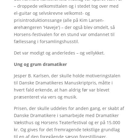
– droppede velkomsttalen og i stedet tog over med
el-guitar og selvskrevne velkomst- og
prisintroduktionssange (alle på Kim Larsen-
ørehængeren 'Haveje') – der også blev omdelt, så
Horsens-festivalen for en stund var omdannet til
fællessang i forsamlingshusstil.
Det var modigt og anderledes – og vellykket.
Ung og grum dramatiker
Jesper B. Karlsen, der skulle holde motiveringstalen
til Danske Dramatikeres Manuskriptpris, måtte i
hvert fald erkende, at han aldrig før var blevet
præsenteret via vers og musik.
Prisen, der skulle uddeles for anden gang, er skabt af
Danske Dramatikere i samarbejde med Dramatiker
Væksthus og Horsens Teaterfestival og er på 15.000
kr. Og gives for det fremragende tekstlige grundlag
til en af den foregående sæson forestillinger.