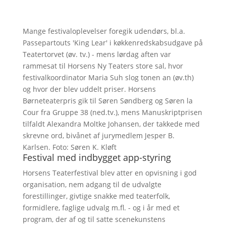
Mange festivaloplevelser foregik udendørs, bl.a.
Passepartouts 'King Lear' i køkkenredskabsudgave på
Teatertorvet (øv. tv.) - mens lørdag aften var
rammesat til Horsens Ny Teaters store sal, hvor
festivalkoordinator Maria Suh slog tonen an (øv.th)
og hvor der blev uddelt priser. Horsens
Børneteaterpris gik til Søren Søndberg og Søren la
Cour fra Gruppe 38 (ned.tv.), mens Manuskriptprisen
tilfaldt Alexandra Moltke Johansen, der takkede med
skrevne ord, bivånet af jurymedlem Jesper B.
Karlsen. Foto: Søren K. Kløft
Festival med indbygget app-styring
Horsens Teaterfestival blev atter en opvisning i god
organisation, nem adgang til de udvalgte
forestillinger, givtige snakke med teaterfolk,
formidlere, faglige udvalg m.fl. - og i år med et
program, der af og til satte scenekunstens