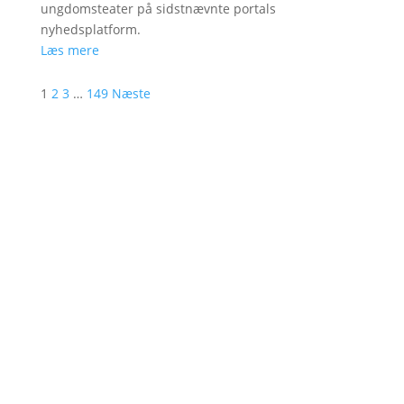
ungdomsteater på sidstnævnte portals
nyhedsplatform.
Læs mere
1
2
3
…
149
Næste