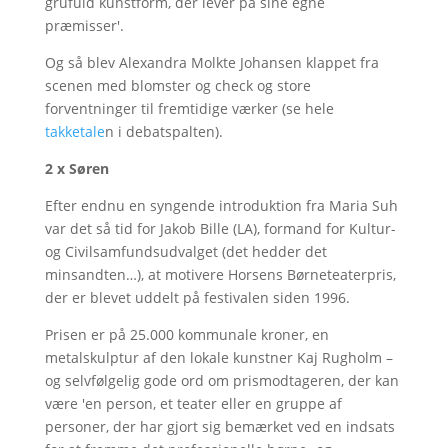
grufuld kunstform, der lever på sine egne
præmisser'.
Og så blev Alexandra Molkte Johansen klappet fra
scenen med blomster og check og store
forventninger til fremtidige værker (se hele
takketale
n i debatspalten).
2 x Søren
Efter endnu en syngende introduktion fra Maria Suh
var det så tid for Jakob Bille (LA), formand for Kultur-
og Civilsamfundsudvalget (det hedder det
minsandten…), at motivere Horsens Børneteaterpris,
der er blevet uddelt på festivalen siden 1996.
Prisen er på 25.000 kommunale kroner, en
metalskulptur af den lokale kunstner Kaj Rugholm –
og selvfølgelig gode ord om prismodtageren, der kan
være 'en person, et teater eller en gruppe af
personer, der har gjort sig bemærket ved en indsats