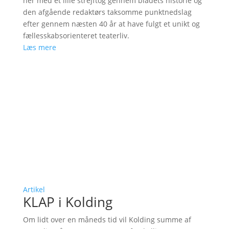
her med et lille strejftog gennem bladets historie og
den afgående redaktørs taksomme punktnedslag
efter gennem næsten 40 år at have fulgt et unikt og
fællesskabsorienteret teaterliv.
Læs mere
Artikel
KLAP i Kolding
Om lidt over en måneds tid vil Kolding summe af