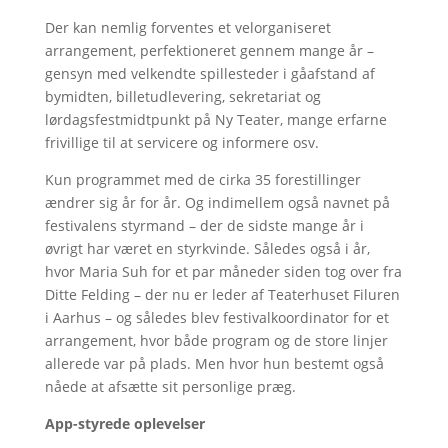
Der kan nemlig forventes et velorganiseret
arrangement, perfektioneret gennem mange år –
gensyn med velkendte spillesteder i gåafstand af
bymidten, billetudlevering, sekretariat og
lørdagsfestmidtpunkt på Ny Teater, mange erfarne
frivillige til at servicere og informere osv.
Kun programmet med de cirka 35 forestillinger
ændrer sig år for år. Og indimellem også navnet på
festivalens styrmand – der de sidste mange år i
øvrigt har været en styrkvinde. Således også i år,
hvor Maria Suh for et par måneder siden tog over fra
Ditte Felding – der nu er leder af Teaterhuset Filuren
i Aarhus – og således blev festivalkoordinator for et
arrangement, hvor både program og de store linjer
allerede var på plads. Men hvor hun bestemt også
nåede at afsætte sit personlige præg.
App-styrede oplevelser