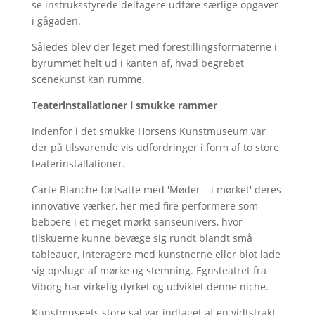
se instruksstyrede deltagere udføre særlige opgaver
i gågaden.
Således blev der leget med forestillingsformaterne i
byrummet helt ud i kanten af, hvad begrebet
scenekunst kan rumme.
Teaterinstallationer i smukke rammer
Indenfor i det smukke Horsens Kunstmuseum var
der på tilsvarende vis udfordringer i form af to store
teaterinstallationer.
Carte Blanche fortsatte med 'Møder – i mørket' deres
innovative værker, her med fire performere som
beboere i et meget mørkt sanseunivers, hvor
tilskuerne kunne bevæge sig rundt blandt små
tableauer, interagere med kunstnerne eller blot lade
sig opsluge af mørke og stemning. Egnsteatret fra
Viborg har virkelig dyrket og udviklet denne niche.
Kunstmuseets store sal var indtaget af en vidtstrakt