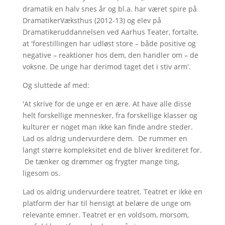
dramatik en halv snes år og bl.a. har været spire på
DramatikerVæksthus (2012-13) og elev på
Dramatikeruddannelsen ved Aarhus Teater, fortalte,
at 'forestillingen har udløst store – både positive og
negative – reaktioner hos dem, den handler om – de
voksne. De unge har derimod taget det i stiv arm'.
Og sluttede af med:
'At skrive for de unge er en ære. At have alle disse
helt forskellige mennesker, fra forskellige klasser og
kulturer er noget man ikke kan finde andre steder.
Lad os aldrig undervurdere dem. De rummer en
langt større kompleksitet end de bliver krediteret for.
De tænker og drømmer og frygter mange ting,
ligesom os.
Lad os aldrig undervurdere teatret. Teatret er ikke en
platform der har til hensigt at belære de unge om
relevante emner. Teatret er en voldsom, morsom,