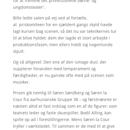
for at fremme det professionelle børne- og
ungdomsteater'.
Bille ledte salen på vej ved at fortælle,
at priskomiteen for en sjældent gangs skyld havde
lagt kursen bag scenen, så det nu var teknikernes tur
til at blive hyldet; dem der lagde et stort arbejde i
produktionsfasen, men ellers holdt sig nogenlunde
skjult.
Og så alligevel: Den ene af den ’umage duo’, der
supplerer hinanden med temperament og
færdigheder, er nu ganske ofte med på scenen som
musiker.
Prisen gik nemlig til Søren Søndberg og Søren la
Cour fra aarhusianske Gruppe 38 – og førstnævnte er
næsten altid et fast indslag som en af de figurer, som
teatrets leder og faste skuespiller, Bodil Alling, kan
spille op ad i forestillingerne. Mens Søren la Cour
tryller i værkstedet. Til sammen er de med til at give