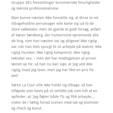
Gruppe 38's forestillinger kunstneriske finurligheder
og teknisk professionalisme.
Man kunne næsten ikke forestille sig, at disse to ret
tilbageholdne personager ville kaste sig ud til de
store takketaler, men de gjorde et godt forsøg, anført
af Søren Søndberg, der humoristisk opremsede alle
de ting, som han næsten var og alligevel ikke rigtig
var, når han blev spurgt til sit arbejde på teatret: Ikke
rigtig musiker, ikke rigtig komponist, ikke rigtig
tekniker osv. – men det har modtagelsen af prisen
løsnet op for, så han nu kan sige, at ’jeg ved ikke
rigtig, hvad jeg laver, men jeg har fået en pris for
det!’
Søren La Cour ville ikke holde sig tilbage, så han
tilføjede som bevis på sit vellidte job som lidt af en
opfinder, at: ’Jeg fløjter både TIL og FRA arbejde…,
inden de i fællig forlod scenen med tak og blomster
og check og kunst.