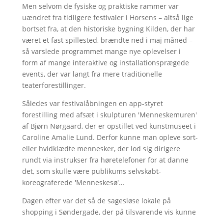
Men selvom de fysiske og praktiske rammer var
uændret fra tidligere festivaler i Horsens – altså lige
bortset fra, at den historiske bygning Kilden, der har
været et fast spillested, brændte ned i maj måned –
så varslede programmet mange nye oplevelser i
form af mange interaktive og installationsprægede
events, der var langt fra mere traditionelle
teaterforestillinger.
Således var festivalåbningen en app-styret
forestilling med afsæt i skulpturen 'Menneskemuren'
af Bjørn Nørgaard, der er opstillet ved kunstmuseet i
Caroline Amalie Lund. Derfor kunne man opleve sort-
eller hvidklædte mennesker, der lod sig dirigere
rundt via instrukser fra høretelefoner for at danne
det, som skulle være publikums selvskabt-
koreograferede 'Menneskesø'…
Dagen efter var det så de sagesløse lokale på
shopping i Søndergade, der på tilsvarende vis kunne