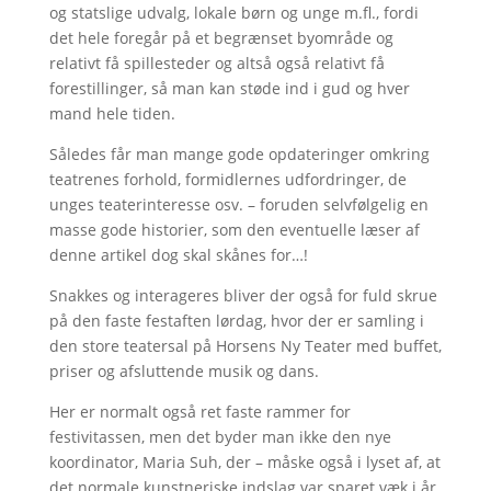
og statslige udvalg, lokale børn og unge m.fl., fordi
det hele foregår på et begrænset byområde og
relativt få spillesteder og altså også relativt få
forestillinger, så man kan støde ind i gud og hver
mand hele tiden.
Således får man mange gode opdateringer omkring
teatrenes forhold, formidlernes udfordringer, de
unges teaterinteresse osv. – foruden selvfølgelig en
masse gode historier, som den eventuelle læser af
denne artikel dog skal skånes for…!
Snakkes og interageres bliver der også for fuld skrue
på den faste festaften lørdag, hvor der er samling i
den store teatersal på Horsens Ny Teater med buffet,
priser og afsluttende musik og dans.
Her er normalt også ret faste rammer for
festivitassen, men det byder man ikke den nye
koordinator, Maria Suh, der – måske også i lyset af, at
det normale kunstneriske indslag var sparet væk i år