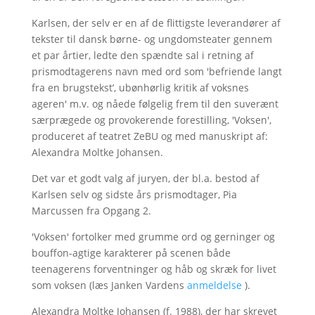
Karlsen, der selv er en af de flittigste leverandører af
tekster til dansk børne- og ungdomsteater gennem
et par årtier, ledte den spændte sal i retning af
prismodtagerens navn med ord som 'befriende langt
fra en brugstekst’, ubønhørlig kritik af voksnes
ageren' m.v. og nåede følgelig frem til den suverænt
særprægede og provokerende forestilling, 'Voksen',
produceret af teatret ZeBU og med manuskript af:
Alexandra Moltke Johansen.
Det var et godt valg af juryen, der bl.a. bestod af
Karlsen selv og sidste års prismodtager, Pia
Marcussen fra Opgang 2.
'Voksen' fortolker med grumme ord og gerninger og
bouffon-agtige karakterer på scenen både
teenagerens forventninger og håb og skræk for livet
som voksen (læs Janken Vardens
anmeldelse
).
Alexandra Moltke Johansen (f. 1988), der har skrevet