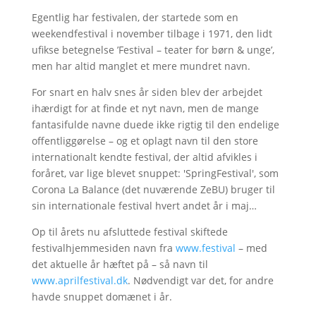
Egentlig har festivalen, der startede som en
weekendfestival i november tilbage i 1971, den lidt
ufikse betegnelse ’Festival – teater for børn & unge’,
men har altid manglet et mere mundret navn.
For snart en halv snes år siden blev der arbejdet
ihærdigt for at finde et nyt navn, men de mange
fantasifulde navne duede ikke rigtig til den endelige
offentliggørelse – og et oplagt navn til den store
internationalt kendte festival, der altid afvikles i
foråret, var lige blevet snuppet: 'SpringFestival', som
Corona La Balance (det nuværende ZeBU) bruger til
sin internationale festival hvert andet år i maj…
Op til årets nu afsluttede festival skiftede
festivalhjemmesiden navn fra
www.festival
– med
det aktuelle år hæftet på – så navn til
www.aprilfestival.dk
. Nødvendigt var det, for andre
havde snuppet domænet i år.