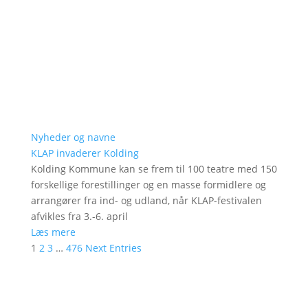
Nyheder og navne
KLAP invaderer Kolding
Kolding Kommune kan se frem til 100 teatre med 150
forskellige forestillinger og en masse formidlere og
arrangører fra ind- og udland, når KLAP-festivalen
afvikles fra 3.-6. april
Læs mere
1
2
3
…
476
Next Entries