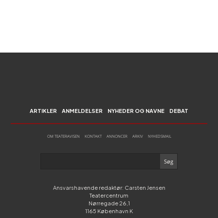
ARTIKLER
ANMELDELSER
NYHEDER OG NAVNE
DEBAT
OM TEATERAVISEN
KONTAKT
ANNONCER
ARKIV
NYHEDSMAIL
Ansvarshavende redaktør: Carsten Jensen
Teatercentrum
Nørregade 26,1
1165 København K